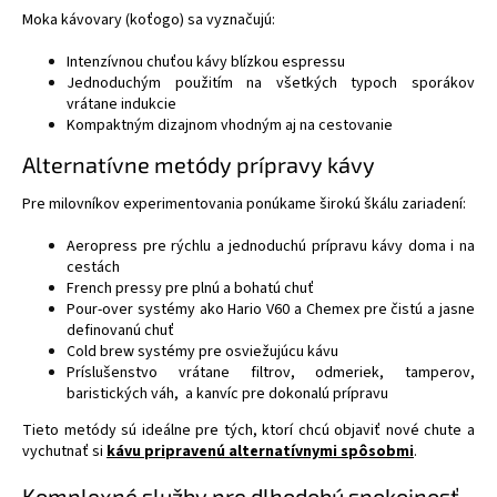
Moka kávovary (koťogo) sa vyznačujú:
Intenzívnou chuťou kávy blízkou espressu
Jednoduchým použitím na všetkých typoch sporákov
vrátane indukcie
Kompaktným dizajnom vhodným aj na cestovanie
Alternatívne metódy prípravy kávy
Pre milovníkov experimentovania ponúkame širokú škálu zariadení:
Aeropress pre rýchlu a jednoduchú prípravu kávy doma i na
cestách
French pressy pre plnú a bohatú chuť
Pour-over systémy ako Hario V60 a Chemex pre čistú a jasne
definovanú chuť
Cold brew systémy pre osviežujúcu kávu
Príslušenstvo vrátane filtrov, odmeriek, tamperov,
baristických váh, a kanvíc pre dokonalú prípravu
Tieto metódy sú ideálne pre tých, ktorí chcú objaviť nové chute a
vychutnať si
kávu pripravenú alternatívnymi spôsobmi
.
Komplexné služby pre dlhodobú spokojnosť