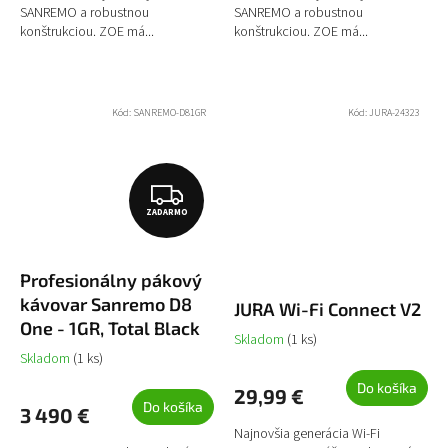
SANREMO a robustnou
SANREMO a robustnou
konštrukciou. ZOE má...
konštrukciou. ZOE má...
Kód:
SANREMO-D81GR
Kód:
JURA-24323
Z
ZADARMO
A
D
Profesionálny pákový
A
kávovar Sanremo D8
JURA Wi-Fi Connect V2
R
One - 1GR, Total Black
Skladom
(1 ks)
M
Skladom
(1 ks)
O
Do košíka
29,99 €
Do košíka
3 490 €
Najnovšia generácia Wi-Fi