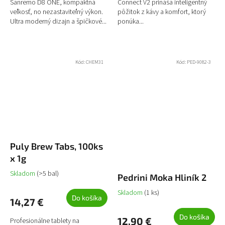
Sanremo D8 ONE, kompaktná
Connect V2 prináša inteligentný
veľkosť, no nezastaviteľný výkon.
pôžitok z kávy a komfort, ktorý
Ultra moderný dizajn a špičkové...
ponúka...
Kód:
CHEM31
Kód:
PED-9082-3
Puly Brew Tabs, 100ks
x 1g
Skladom
(>5 bal)
Pedrini Moka Hliník 2
Skladom
(1 ks)
Do košíka
14,27 €
Do košíka
12,90 €
Profesionálne tablety na