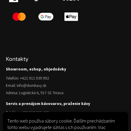
Kontakty
Showroom, eshop, objednávky
Telefón: +421 911 939 992
Email: info@domkavy.sk
Adresa: Logistická 6, 917 01 Trnava
Servis a prenájom kávovarov, praženie kávy
Telefón: +421 910 315 415
Email: obchod@domkavy.sk
Tento web používa súbory cookie. Ďalším prechádzaním
tohto webu vyjadrujete súhlas s ich používaním. Viac
Adresa: Logistická 6, 917 01 Trnava