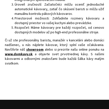
integrovaným speňovačom mlieka.
Úroveň zručností: Začiatočníci môžu oceniť jednoduché
automatické kávovary, zatiaľ čo skúsení baristi si môžu užiť
manuálnu kontrolu pákových kávovarov.
Priestorové možnosti: Zohľadnite rozmery kávovaru a
dostupný priestor vo vašej kuchyni alebo prevádzke.
Rozpočet: Máme kávovary pre každý rozpočet, od cenovo
dostupných modelov až po high-end profesionálne stroje.
Či už ste profesionálny barista, manažér v kancelárii alebo domáci
nadšenec, u nás nájdete kávovar, ktorý splní vaše očakávania.
Navštívte náš
showroom
alebo si prezrite našu online ponuku na
www.domkavy.sk
a objavte svet prvotriednej kávy. S našimi
kávovarmi a odbornými znalosťami bude každá šálka kávy malým
sviatkom.
Z
á