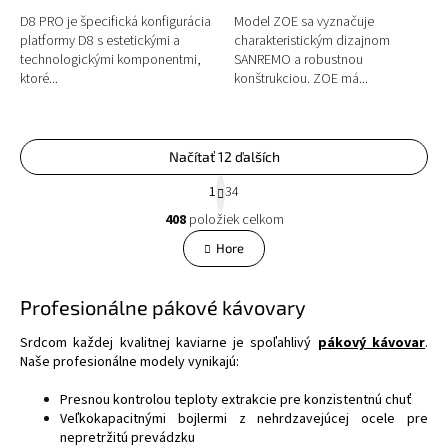
D8 PRO je špecifická konfigurácia
Model ZOE sa vyznačuje
platformy D8 s estetickými a
charakteristickým dizajnom
technologickými komponentmi,
SANREMO a robustnou
ktoré...
konštrukciou. ZOE má...
Načítať 12 ďalších
S
1
34
t
O
r
408
položiek celkom
v
á
l
Hore
n
á
k
o
d
v
a
Profesionálne pákové kávovary
a
c
n
i
Srdcom každej kvalitnej kaviarne je spoľahlivý
pákový kávovar
.
i
e
Naše profesionálne modely vynikajú:
e
p
r
Presnou kontrolou teploty extrakcie pre konzistentnú chuť
v
Veľkokapacitnými bojlermi z nehrdzavejúcej ocele pre
k
nepretržitú prevádzku