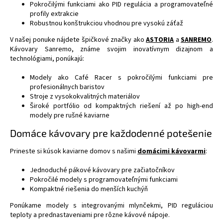
y
Pokročilými funkciami ako PID regulácia a programovateľné
v
profily extrakcie
ý
Robustnou konštrukciou vhodnou pre vysokú záťaž
p
V našej ponuke nájdete špičkové značky ako
ASTORIA
a
SANREMO
.
i
Kávovary Sanremo, známe svojim inovatívnym dizajnom a
s
technológiami, ponúkajú:
u
Modely ako Café Racer s pokročilými funkciami pre
profesionálnych baristov
Stroje z vysokokvalitných materiálov
Široké portfólio od kompaktných riešení až po high-end
modely pre rušné kaviarne
Domáce kávovary pre každodenné potešenie
Prineste si kúsok kaviarne domov s našimi
domácimi kávovarmi
:
Jednoduché pákové kávovary pre začiatočníkov
Pokročilé modely s programovateľnými funkciami
Kompaktné riešenia do menších kuchýň
Ponúkame modely s integrovanými mlynčekmi, PID reguláciou
teploty a prednastaveniami pre rôzne kávové nápoje.