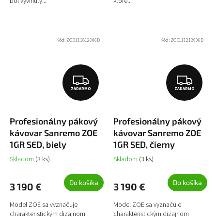
bol vyvinutý...
ktoré...
Kód:
ZOB111812006D
Kód:
ZOE111212006D
Z
Z
ZADARMO
ZADARMO
A
A
D
D
Profesionálny pákový
Profesionálny pákový
A
A
kávovar Sanremo ZOE
kávovar Sanremo ZOE
R
R
1GR SED, biely
1GR SED, čierny
M
M
Skladom
(3 ks)
Skladom
(3 ks)
O
O
Do košíka
Do košíka
3 190 €
3 190 €
Model ZOE sa vyznačuje
Model ZOE sa vyznačuje
charakteristickým dizajnom
charakteristickým dizajnom