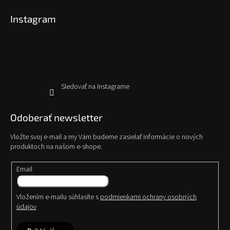
p
Instagram
ä
t
i
e
Sledovať na Instagrame
Odoberať newsletter
Vložte svoj e-mail a my Vám budeme zasielať informácie o nových
produktoch na našom e-shope.
Email
Vložením e-mailu súhlasíte s
podmienkami ochrany osobných
údajov