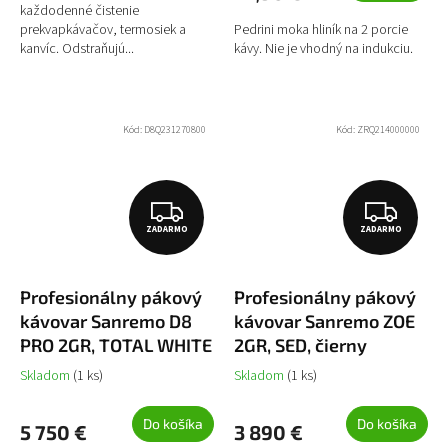
každodenné čistenie
prekvapkávačov, termosiek a
Pedrini moka hliník na 2 porcie
kanvíc. Odstraňujú...
kávy. Nie je vhodný na indukciu.
Kód:
D8Q231270800
Kód:
ZRQ214000000
Z
Z
ZADARMO
ZADARMO
A
A
D
D
Profesionálny pákový
Profesionálny pákový
A
A
kávovar Sanremo D8
kávovar Sanremo ZOE
R
R
PRO 2GR, TOTAL WHITE
2GR, SED, čierny
M
M
Skladom
(1 ks)
Skladom
(1 ks)
O
O
Do košíka
Do košíka
5 750 €
3 890 €