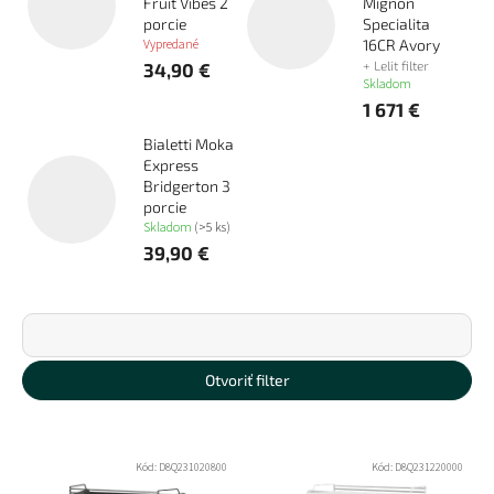
Fruit Vibes 2
Mignon
porcie
Specialita
Vypredané
16CR Avory
+ Lelit filter
34,90 €
Skladom
1 671 €
Bialetti Moka
Express
Bridgerton 3
porcie
Skladom
(>5 ks)
39,90 €
R
a
d
Najdrahšie
e
Otvoriť filter
n
Najlacnejšie
i
V
e
ý
Najpredávanejšie
Kód:
D8Q231020800
Kód:
D8Q231220000
p
p