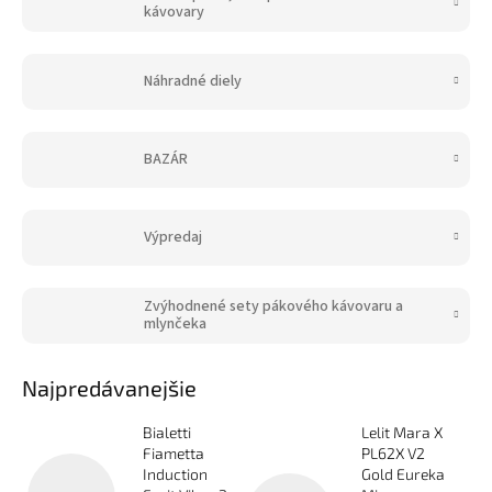
kávovary
Náhradné diely
BAZÁR
Výpredaj
Zvýhodnené sety pákového kávovaru a
mlynčeka
Najpredávanejšie
Bialetti
Lelit Mara X
Fiametta
PL62X V2
Induction
Gold Eureka