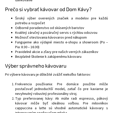
dávkovanie
Prečo si vybrať kávovar od Dom Kávy?
Široký výber overených značiek a modelov pre každú
potrebu a rozpočet
Odborné poradenstvo od skúsených baristov
Kvalitný záručný a pozáručný servis s rýchlou odozvou
Možnosť otestovania kávovarov pred nákupom
Fungujeme ako výdajné miesto e-shopu a showroom (Po
–
Pia: 8:30
–
16:30)
Pravidelné akcie a zľavy pre našich verných zákazníkov
Bezplatné školenie k zakúpenému kávovaru
Výber správneho kávovaru
Pri výbere kávovaru je dôležité zvážiť niekoľko faktorov:
Frekvencia používania: Pre domáce použitie môže
postačovať jednoduchší model, zatiaľ čo pre kaviarne je
nevyhnutný robustný profesionálny stroj.
Typ preferovanej kávy: Ak máte radi espresso, pákový
kávovar môže byť ideálnou voľbou. Pre milovníkov
cappuccina a latte sú vhodné automatické kávovary s