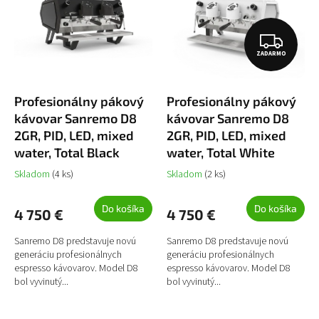
r
i
Abecedne
o
s
d
Z
p
u
r
ZADARMO
A
k
o
D
t
d
o
u
Profesionálny pákový
Profesionálny pákový
A
v
k
kávovar Sanremo D8
kávovar Sanremo D8
R
t
2GR, PID, LED, mixed
2GR, PID, LED, mixed
o
M
water, Total Black
water, Total White
v
O
Skladom
(4 ks)
Skladom
(2 ks)
Do košíka
Do košíka
4 750 €
4 750 €
Sanremo D8 predstavuje novú
Sanremo D8 predstavuje novú
generáciu profesionálnych
generáciu profesionálnych
espresso kávovarov. Model D8
espresso kávovarov. Model D8
bol vyvinutý...
bol vyvinutý...