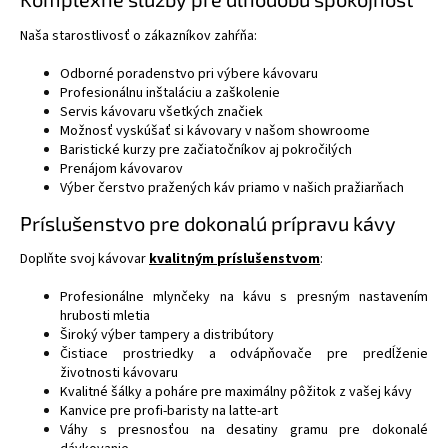
Naša starostlivosť o zákazníkov zahŕňa:
Odborné poradenstvo pri výbere kávovaru
Profesionálnu inštaláciu a zaškolenie
Servis kávovaru všetkých značiek
Možnosť vyskúšať si kávovary v našom showroome
Baristické kurzy pre začiatočníkov aj pokročilých
Prenájom kávovarov
Výber čerstvo pražených káv priamo v našich pražiarňach
Príslušenstvo pre dokonalú prípravu kávy
Doplňte svoj kávovar
kvalitným príslušenstvom
:
Profesionálne mlynčeky na kávu s presným nastavením
hrubosti mletia
Široký výber tampery a distribútory
Čistiace prostriedky a odvápňovače pre predĺženie
životnosti kávovaru
Kvalitné šálky a poháre pre maximálny pôžitok z vašej kávy
Kanvice pre profi-baristy na latte-art
Váhy s presnosťou na desatiny gramu pre dokonalé