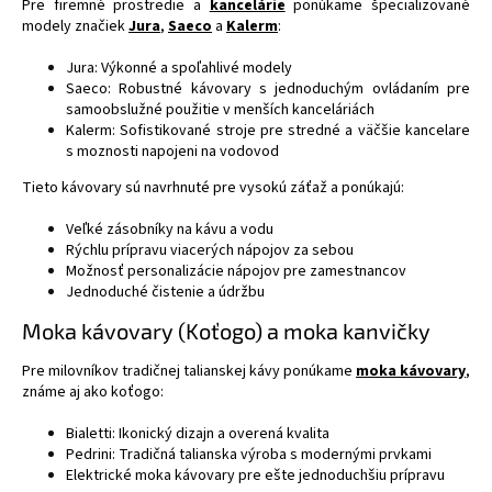
Pre firemné prostredie a
kancelárie
ponúkame špecializované
modely značiek
Jura
,
Saeco
a
Kalerm
:
Jura: Výkonné a spoľahlivé modely
Saeco: Robustné kávovary s jednoduchým ovládaním pre
samoobslužné použitie v menších kanceláriách
Kalerm: Sofistikované stroje pre stredné a väčšie kancelare
s moznosti napojeni na vodovod
Tieto kávovary sú navrhnuté pre vysokú záťaž a ponúkajú:
Veľké zásobníky na kávu a vodu
Rýchlu prípravu viacerých nápojov za sebou
Možnosť personalizácie nápojov pre zamestnancov
Jednoduché čistenie a údržbu
Moka kávovary (Koťogo) a moka kanvičky
Pre milovníkov tradičnej talianskej kávy ponúkame
moka kávovary
,
známe aj ako koťogo:
Bialetti: Ikonický dizajn a overená kvalita
Pedrini: Tradičná talianska výroba s modernými prvkami
Elektrické moka kávovary pre ešte jednoduchšiu prípravu