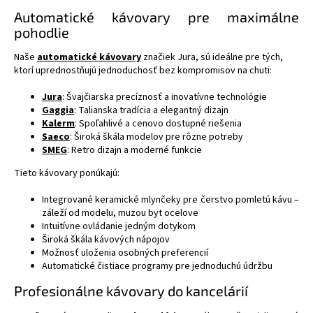
Automatické kávovary pre maximálne
pohodlie
Naše
automatické kávovary
značiek Jura, sú ideálne pre tých,
ktorí uprednostňujú jednoduchosť bez kompromisov na chuti:
Jura
: Švajčiarska precíznosť a inovatívne technológie
Gaggia
: Talianska tradícia a elegantný dizajn
Kalerm
: Spoľahlivé a cenovo dostupné riešenia
Saeco
: Široká škála modelov pre rôzne potreby
SMEG
: Retro dizajn a moderné funkcie
Tieto kávovary ponúkajú:
Integrované keramické mlynčeky pre čerstvo pomletú kávu –
záleží od modelu, muzou byt ocelove
Intuitívne ovládanie jedným dotykom
Široká škála kávových nápojov
Možnosť uloženia osobných preferencií
Automatické čistiace programy pre jednoduchú údržbu
Profesionálne kávovary do kancelárií