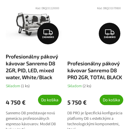
Kód:
D8Q231120000
Kód:
D8Q231070800
Z
Z
ZADARMO
ZADARMO
A
A
D
D
Profesionálny pákový
A
A
kávovar Sanremo D8
Profesionálny pákový
R
R
2GR, PID, LED, mixed
kávovar Sanremo D8
M
M
water, White/Black
PRO 2GR, TOTAL BLACK
O
O
Skladom
(1 ks)
Skladom
(2 ks)
Do košíka
Do košíka
4 750 €
5 750 €
Sanremo D8 predstavuje novú
D8 PRO je špecifická konfigurácia
generáciu profesionálnych
platformy D8 s estetickými a
espresso kávovarov. Model D8
technologickými komponentmi,