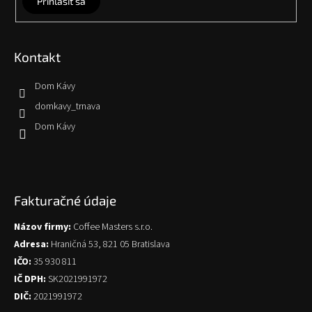
Prihlásiť sa
Kontakt
Dom Kávy
domkavy_trnava
Dom Kávy
Fakturačné údaje
Názov firmy:
Coffee Masters s.r.o.
Adresa:
Hraničná 53, 821 05 Bratislava
IČO:
35 930 811
IČ DPH:
SK2021991972
DIČ:
2021991972