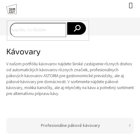
Prejsť
Nák
na
koší
obsah
Hľadať
Kávovary
V našom portfóliu kávovarov nájdete široké zastúpenie rôznych druhov
od automatických kávovarov rôznych značiek, profesionálnych
pákových kávovarov ASTORIA pre gastronomické prevádzky, ale aj
pákové kávovary pre domácnosti. V sortimente nájdete pákové
kávovary, mokka kanvičky, ale aj mlynčeky na kávu a potrebný sortiment
pre alternatívnu prípravu kávy.
Profesionálne pákové kávovary