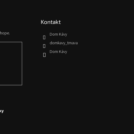
Kontakt
shope.
Dom Kávy
domkavy_trnava
Dom Kávy
ky