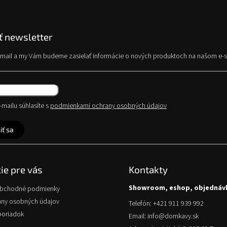
e
p
r
v
 newsletter
k
y
e-mail a my Vám budeme zasielať informácie o nových produktoch na našom e-
v
ý
p
i
s
mailu súhlasíte s
podmienkami ochrany osobných údajov
u
iť sa
ie pre vás
Kontakty
Showroom, eshop, objednáv
obchodné podmienky
any osobných údajov
Telefón: +421 911 939 992
poriadok
Email: info@domkavy.sk