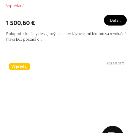
Vypredané
R
M
Detail
1 500,60 €
O
Poloprofesionálny designový taliansky kávovar, pri ktorom sa revolučná
hlava E61 postará o...
Kód:
969-2675
Výpredaj