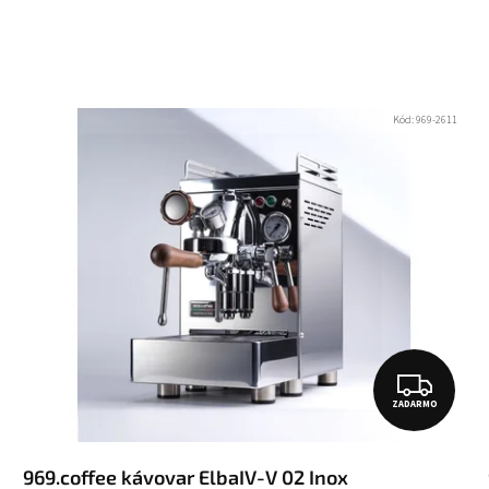
Kód:
969-2611
Z
ZADARMO
A
D
969.coffee kávovar ElbaIV-V 02 Inox
A