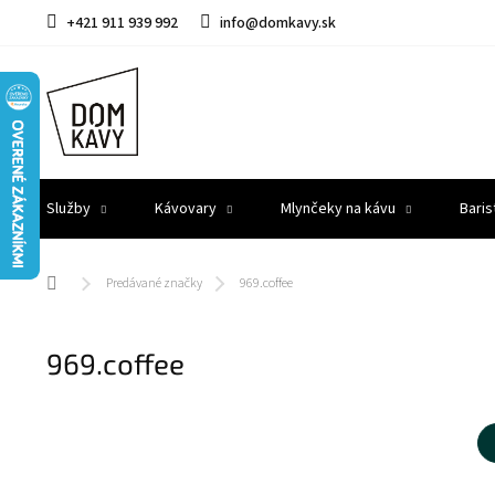
Prejsť
+421 911 939 992
info@domkavy.sk
na
obsah
Služby
Kávovary
Mlynčeky na kávu
Baris
Domov
Predávané značky
969.coffee
969.coffee