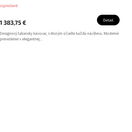
Vypredané
R
M
Detail
1 383,75 €
O
Designový taliansky kávovar, s ktorým očaríte každú návštevu. Moderné
prevedenie v elegantnej...