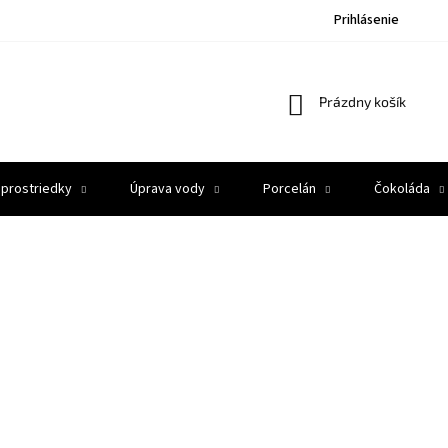
Prihlásenie
Nákupný
Prázdny košík
košík
 prostriedky
Úprava vody
Porcelán
Čokoláda