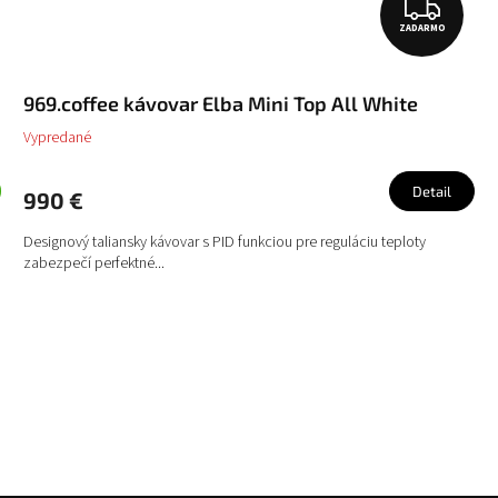
Z
ZADARMO
A
D
969.coffee kávovar Elba Mini Top All White
A
Vypredané
R
M
Detail
990 €
O
Designový taliansky kávovar s PID funkciou pre reguláciu teploty
zabezpečí perfektné...
O
v
l
á
d
a
c
i