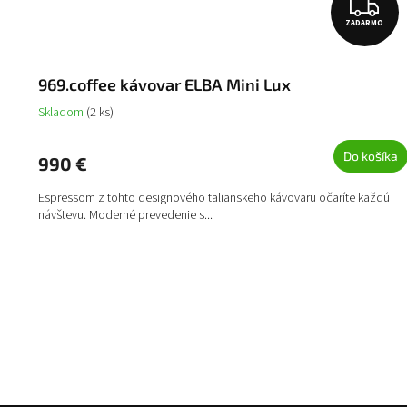
Z
ZADARMO
A
D
969.coffee kávovar ELBA Mini Lux
A
Skladom
(2 ks)
R
M
Do košíka
990 €
O
Espressom z tohto designového talianskeho kávovaru očaríte každú
návštevu. Moderné prevedenie s...