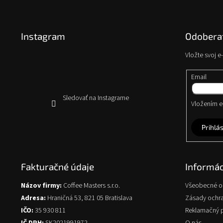
Z
á
p
Instagram
Odoberať
ä
t
Vložte svoj 
i
e
Email
Sledovať na Instagrame
Vložením e-
Prihlás
Fakturačné údaje
Informác
Názov firmy:
Coffee Masters s.r.o.
Všeobecné 
Adresa:
Hraničná 53, 821 05 Bratislava
Zásady ochr
IČO:
35 930 811
Reklamačný 