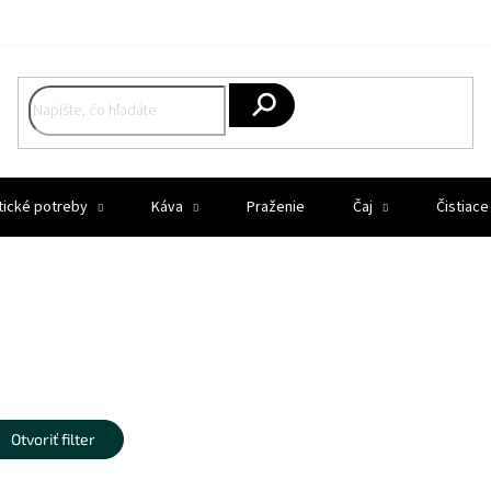
Hľadať
tické potreby
Káva
Praženie
Čaj
Čistiace
Otvoriť filter