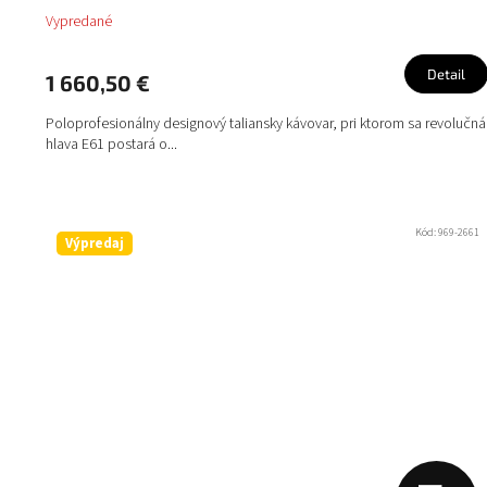
Vypredané
R
M
Detail
1 660,50 €
O
Poloprofesionálny designový taliansky kávovar, pri ktorom sa revolučná
hlava E61 postará o...
Kód:
969-2661
Výpredaj