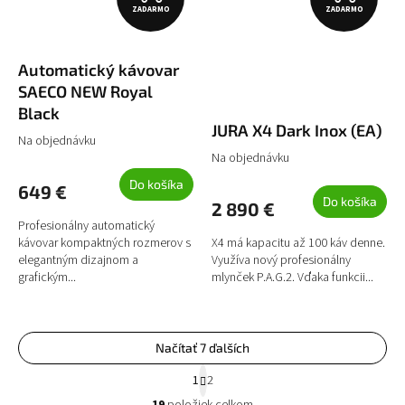
ZADARMO
ZADARMO
A
A
D
D
Automatický kávovar
A
A
SAECO NEW Royal
R
R
Black
JURA X4 Dark Inox (EA)
M
M
Na objednávku
Na objednávku
O
O
Do košíka
649 €
Do košíka
2 890 €
Profesionálny automatický
kávovar kompaktných rozmerov s
X4 má kapacitu až 100 káv denne.
elegantným dizajnom a
Využíva nový profesionálny
grafickým...
mlynček P.A.G.2. Vďaka funkcii...
Načítať 7 ďalších
S
1
2
t
O
r