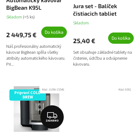
Automatický kávovar
A
v
Jura set - Balíček
k
BigBean K95L
R
t
čistiacich tabliet
Skladom
(>5 ks)
o
M
Skladom
v
O
Do košíka
2 449,75 €
Do košíka
25,40 €
Náš profesionálny automatický
kávovar BigBean spĺňa všetky
Set obsahuje základné tablety na
atribúty automatického kávovaru.
čistenie, údržbu a odvápnenie
Pri...
kávovaru.
Kód:
JURA-15546
Kód:
9381
Pripraví COLD
BREW
Z
ZADARMO
A
D