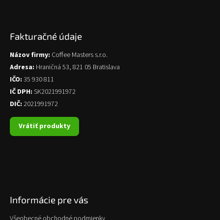
Fakturačné údaje
Názov firmy:
Coffee Masters s.r.o.
Adresa:
Hraničná 53, 821 05 Bratislava
IČO:
35 930 811
IČ DPH:
SK2021991972
DIČ:
2021991972
Vrátiť produkty
Informácie pre vás
Všeobecné obchodné podmienky