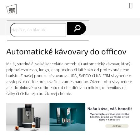
Prejsť
Nák
na
koší
obsah
Hľadať
Automatické kávovary do officov
Malá, stredná či veľká kancelária potrebujú automatický kávovar, ktorý
pripraví espresso, lungo, cappuccino či latté ako od profesionálneho
baristu. Z našej ponuku kávovarov JURA, SAECO či KALERM si vyberiete
a vylepšíte coffee break vašich zamestnancov. Okrem toho si vyberiete
aj z doplnkového sortimentu od chladičov na mlieko, ohrevníkov na
šálky či čistiacej a údržbovej chémie.