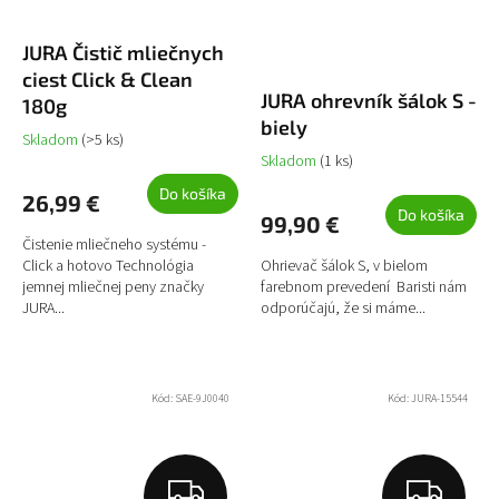
JURA Čistič mliečnych
ciest Click & Clean
JURA ohrevník šálok S -
180g
biely
Skladom
(>5 ks)
Skladom
(1 ks)
Do košíka
26,99 €
Do košíka
99,90 €
Čistenie mliečneho systému -
Click a hotovo Technológia
Ohrievač šálok S, v bielom
jemnej mliečnej peny značky
farebnom prevedení Baristi nám
JURA...
odporúčajú, že si máme...
Kód:
SAE-9J0040
Kód:
JURA-15544
Z
Z