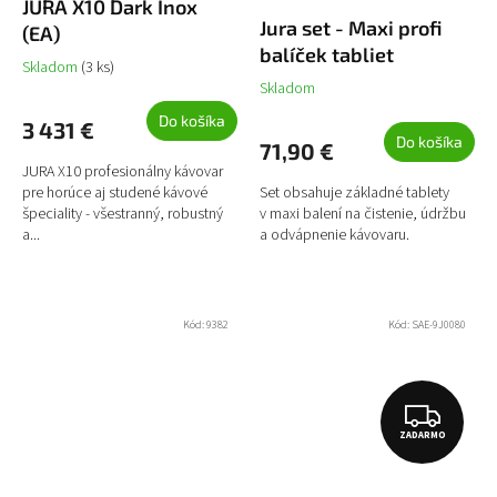
JURA X10 Dark Inox
A
Jura set - Maxi profi
(EA)
R
balíček tabliet
Skladom
(3 ks)
M
Skladom
O
Do košíka
3 431 €
Do košíka
71,90 €
JURA X10 profesionálny kávovar
pre horúce aj studené kávové
Set obsahuje základné tablety
špeciality - všestranný, robustný
v maxi balení na čistenie, údržbu
a...
a odvápnenie kávovaru.
Kód:
9382
Kód:
SAE-9J0080
Z
ZADARMO
A
D