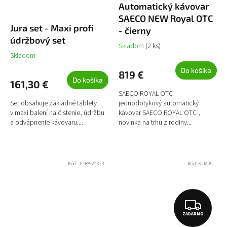
Automatický kávovar
A
SAECO NEW Royal OTC
R
Jura set - Maxi profi
- čierny
údržbový set
M
Skladom
(2 ks)
Skladom
O
Do košíka
819 €
Do košíka
161,30 €
SAECO ROYAL OTC -
Set obsahuje základné tablety
jednodotykový automatický
v maxi balení na čistenie, údržbu
kávovar SAECO ROYAL OTC ,
a odvápnenie kávovaru....
novinka na trhu z rodiny...
Kód:
JURA-24323
Kód:
KLM09
Z
ZADARMO
A