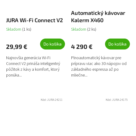
D
Automatický kávovar
A
JURA Wi-Fi Connect V2
Kalerm X460
R
Skladom
(1 ks)
Skladom
(2 ks)
M
O
Do košíka
Do košíka
29,99 €
4 290 €
Najnovšia generácia Wi-Fi
Plnoautomatický kávovar pre
Connect V2 prináša inteligentný
prípravu viac ako 30 nápojov od
pôžitok z kávy a komfort, ktorý
základného espressa až po
ponúka...
mliečne...
Kód:
JURA-24211
Kód:
JURA-24175