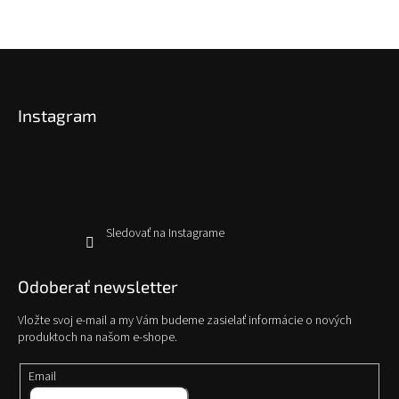
Z
á
p
Instagram
ä
t
i
e
Sledovať na Instagrame
Odoberať newsletter
Vložte svoj e-mail a my Vám budeme zasielať informácie o nových
produktoch na našom e-shope.
Email