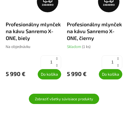
ZADARMO
ZADARMO
A
A
D
D
Profesionálny mlynček
Profesionálny mlynček
A
A
na kávu Sanremo X-
na kávu Sanremo X-
R
R
ONE, biely
ONE, čierny
M
M
Na objednávku
Skladom
(1 ks)
O
O
5 990 €
5 990 €
Do košíka
Do košíka
Zobraziť všetky súvisiace produkty