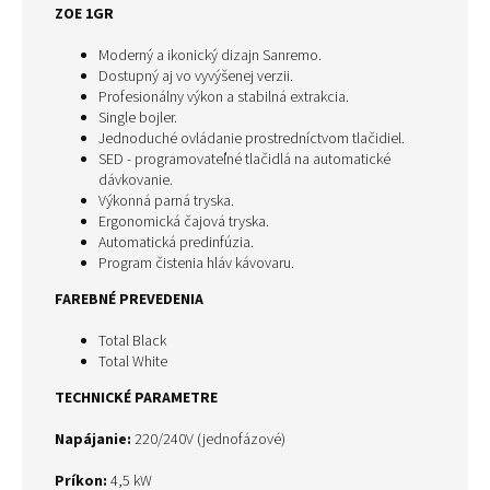
ZOE 1GR
Moderný a ikonický dizajn Sanremo.
Dostupný aj vo vyvýšenej verzii.
Profesionálny výkon a stabilná extrakcia.
Single bojler.
Jednoduché ovládanie prostredníctvom tlačidiel.
SED - programovateľné tlačidlá na automatické
dávkovanie.
Výkonná parná tryska.
Ergonomická čajová tryska.
Automatická predinfúzia.
Program čistenia hláv kávovaru.
FAREBNÉ PREVEDENIA
Total Black
Total White
TECHNICKÉ PARAMETRE
Napájanie:
220/240V (jednofázové)
Príkon
:
4,5 kW