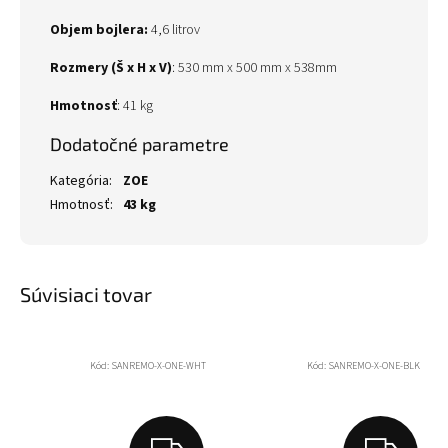
Objem bojlera
:
4,6 litrov
Rozmery (Š x H x V)
:
530 mm x 500 mm x 538mm
Hmotnosť
:
41 kg
Dodatočné parametre
Kategória
:
ZOE
Hmotnosť
:
43 kg
Súvisiaci tovar
Kód:
SANREMO-X-ONE-WHT
Kód:
SANREMO-X-ONE-BLK
Z
Z