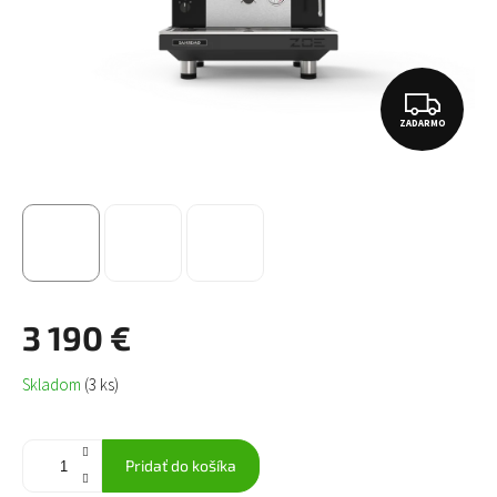
Z
ZADARMO
A
D
A
R
M
O
3 190 €
Jednotková
Skladom
(3 ks)
cena:
Pridať do košíka