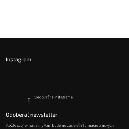
l
á
d
a
c
i
e
Z
p
á
r
p
v
Instagram
ä
k
y
t
v
i
ý
e
p
i
s
Sledovať na Instagrame
u
Odoberať newsletter
Vložte svoj e-mail a my Vám budeme zasielať informácie o nových