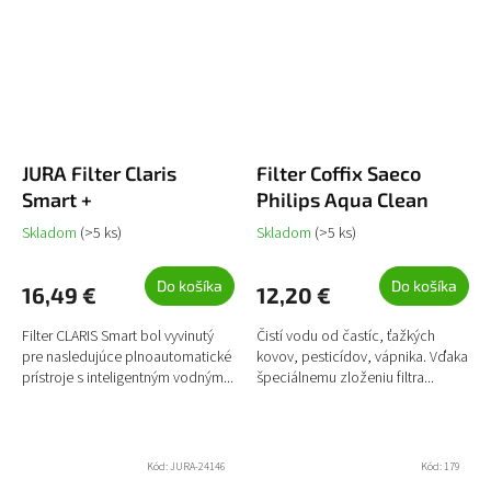
JURA Filter Claris
Filter Coffix Saeco
Smart +
Philips Aqua Clean
Skladom
(>5 ks)
Skladom
(>5 ks)
Do košíka
Do košíka
16,49 €
12,20 €
Filter CLARIS Smart bol vyvinutý
Čistí vodu od častíc, ťažkých
pre nasledujúce plnoautomatické
kovov, pesticídov, vápnika. Vďaka
prístroje s inteligentným vodným...
špeciálnemu zloženiu filtra...
Kód:
JURA-24146
Kód:
179