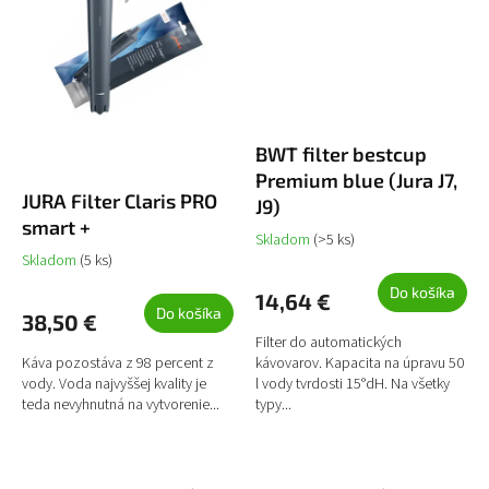
BWT filter bestcup
Premium blue (Jura J7,
JURA Filter Claris PRO
J9)
smart +
Skladom
(>5 ks)
Skladom
(5 ks)
Do košíka
14,64 €
Do košíka
38,50 €
Filter do automatických
Káva pozostáva z 98 percent z
kávovarov. Kapacita na úpravu 50
vody. Voda najvyššej kvality je
l vody tvrdosti 15°dH. Na všetky
teda nevyhnutná na vytvorenie...
typy...