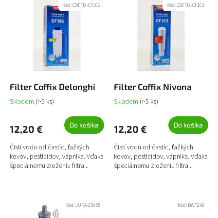
ý
Najpredávanejšie
Kód:
COFFIX-CF106
Kód:
COFFIX-CF103
p
p
r
i
Abecedne
o
s
d
p
u
r
k
o
t
d
o
u
Filter Coffix Delonghi
Filter Coffix Nivona
v
k
Skladom
(>5 ks)
Skladom
(>5 ks)
t
o
Do košíka
Do košíka
12,20 €
12,20 €
v
Čistí vodu od častíc, ťažkých
Čistí vodu od častíc, ťažkých
kovov, pesticídov, vápnika. Vďaka
kovov, pesticídov, vápnika. Vďaka
špeciálnemu zloženiu filtra...
špeciálnemu zloženiu filtra...
Kód:
JURA-25055
Kód:
BWT246