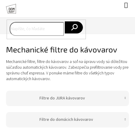
Prejsť
Nák
na
koší
obsah
Hľadať
Mechanické filtre do kávovarov
Mechanické filtre, filtre do kávovarov a soľ na úpravu vody sú dôležitou
súčasťou automatických kávovarov. Zabezpečia prefiltrovanie vody pre
správnu chuť espressa. V ponuke máme filtre do všetkých typov
automatických kávovarov.
Filtre do JURA kávovarov
Filtre do domácich kávovarov