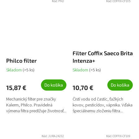
Kód:
PH2
Kód:
COFFIX-CF105
Filter Coffix Saeco Brita
Philco filter
Intenza+
Skladom
(>5 ks)
Skladom
(>5 ks)
Do košíka
Do košíka
15,87 €
10,70 €
Mechanický filter pre značky
Čistí vodu od častíc, ťažkých
Kalerm, Philco. Pravidelná
kovov, pesticídov, vápnika. Vďaka
výmena filtra predlžuje životnosť...
špeciálnemu zloženiu filtra...
Kód:
JURA-24232
Kód:
COFFIX-CF109