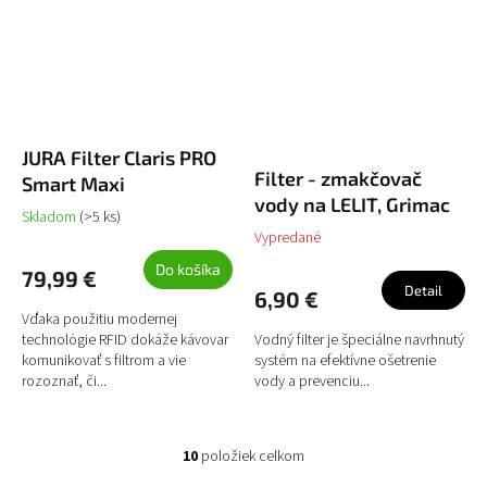
JURA Filter Claris PRO
Filter - zmakčovač
Smart Maxi
vody na LELIT, Grimac
Skladom
(>5 ks)
Vypredané
Do košíka
79,99 €
Detail
6,90 €
Vďaka použitiu modernej
technológie RFID dokáže kávovar
Vodný filter je špeciálne navrhnutý
komunikovať s filtrom a vie
systém na efektívne ošetrenie
rozoznať, či...
vody a prevenciu...
10
položiek celkom
O
v