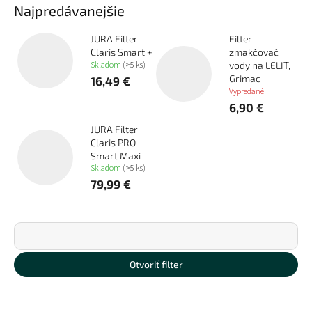
Najpredávanejšie
JURA Filter
Filter -
Claris Smart +
zmakčovač
Skladom
(>5 ks)
vody na LELIT,
Grimac
16,49 €
Vypredané
6,90 €
JURA Filter
Claris PRO
Smart Maxi
Skladom
(>5 ks)
79,99 €
R
a
d
Najdrahšie
e
Otvoriť filter
n
Najlacnejšie
i
V
e