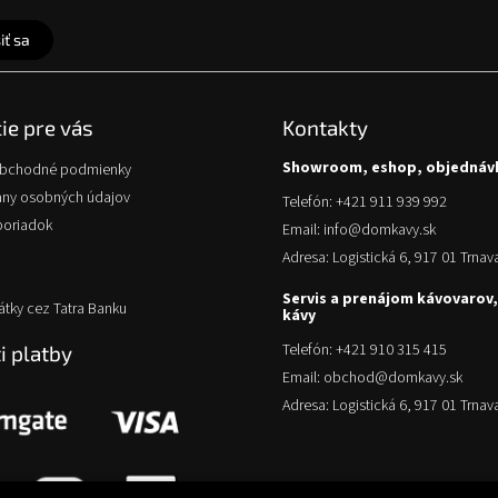
iť sa
ie pre vás
Kontakty
Showroom, eshop, objednáv
obchodné podmienky
any osobných údajov
Telefón: +421 911 939 992
poriadok
Email: info@domkavy.sk
Adresa: Logistická 6, 917 01 Trnav
Servis a prenájom kávovarov,
átky cez Tatra Banku
kávy
Telefón: +421 910 315 415
 platby
Email: obchod@domkavy.sk
Adresa: Logistická 6, 917 01 Trnav