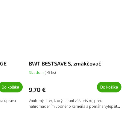
DGE
BWT BESTSAVE S, zmäkčovač
Skladom
(>5 ks)
Do košíka
Do košíka
9,70 €
 na úpravu
Vnútorný filter, ktorý chráni váš prístroj pred
nahromadením vodného kameňa a pomáha vylepšiť...