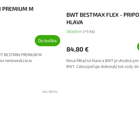
N PREMIUM M
BWT BESTMAX FLEX - PRIPO
HLAVA
Skladom
(>5 ks)
Do košíka
84,80 €
BWT BESTMIN PREMIUM M
nu remineralizáciu
Nová filtračná hlavica BWT je vhodná pre 
BWT. Zabezpečuje dokonalý tok vody do.
Kód:
BWT02