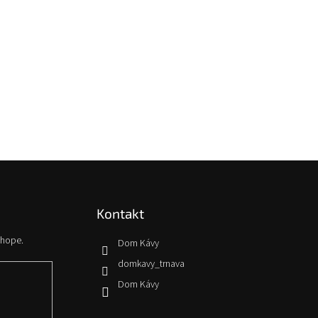
Kontakt
shope.
Dom Kávy
domkavy_trnava
Dom Kávy