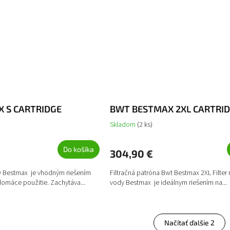
 S CARTRIDGE
BWT BESTMAX 2XL CARTRI
Skladom
(2 ks)
Do košíka
304,90 €
dy Bestmax je vhodným riešením
Filtračná patróna Bwt Bestmax 2XL Filter
domáce použitie. Zachytáva...
vody Bestmax je ideálnym riešením na...
Načítať ďalšie 2