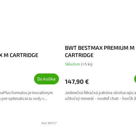
BWT BESTMAX PREMIUM M
 M CARTRIDGE
CARTRIDGE
Skladom
(>5 ks)
Do košíka
147,90 €
aPlus formulou je inovatívnym
Jedinečná filtračná patróna obohacujúc
pre optimalizáciu vody v...
užitočný minerál – nositeľ chuti – horčík (k
Kód:
BWT07