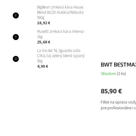
BigBean zrnková káva House
Blend 80/20 Arabica/Robusta
500g
18,92 €
Musetti zrnková káva Intenso -
1kg
25,68 €
La Via del Té, Sguardo sulla
Cittá, čaj zelený blend sypaný
50g
BWT BESTMAX
4,90 €
Skladom
(2 ks)
85,90 €
Filter na úpravu vo
pre profesionálne i 