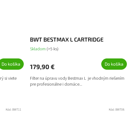
BWT BESTMAX L CARTRIDGE
Skladom
(>5 ks)
Do košíka
Do košíka
179,90 €
ý si viete
Filter na úpravu vody Bestmax L je vhodným riešením
pre profesionálne i domáce...
Kód:
BWT11
Kód:
BWT08