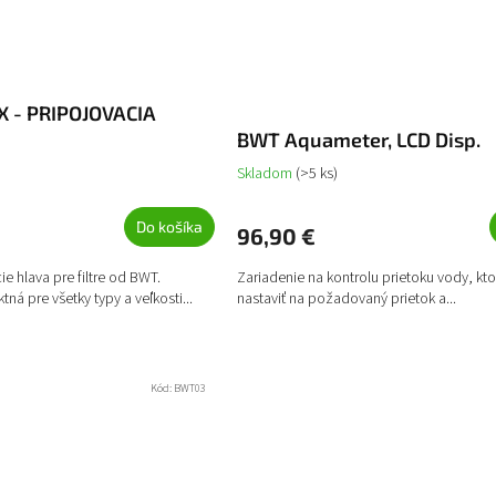
 - PRIPOJOVACIA
BWT Aquameter, LCD Disp.
Skladom
(>5 ks)
Do košíka
96,90 €
e hlava pre filtre od BWT.
Zariadenie na kontrolu prietoku vody, ktor
ná pre všetky typy a veľkosti...
nastaviť na požadovaný prietok a...
Kód:
BWT03