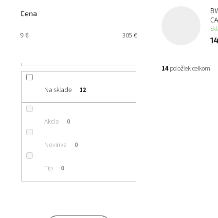
n
B
Cena
e
C
l
Sk
9
€
305
€
1
14
položiek celkom
Na sklade
12
V
ý
p
Akcia
0
i
s
p
Novinka
0
r
o
Tip
0
d
u
k
t