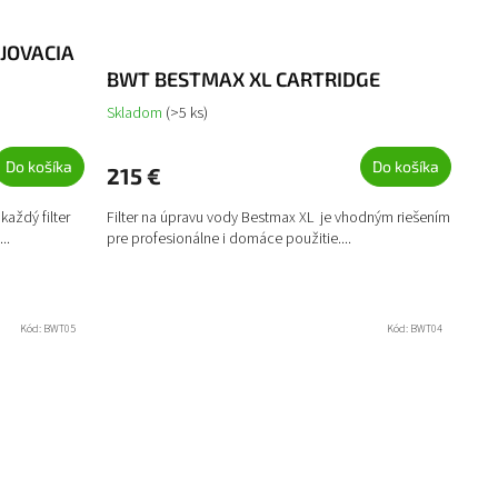
v
JOVACIA
BWT BESTMAX XL CARTRIDGE
Skladom
(>5 ks)
Do košíka
Do košíka
215 €
každý filter
Filter na úpravu vody Bestmax XL je vhodným riešením
..
pre profesionálne i domáce použitie....
Kód:
BWT05
Kód:
BWT04