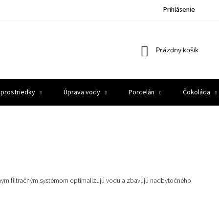
Prihlásenie
Nákupný
Prázdny košík
košík
 prostriedky
Úprava vody
Porcelán
Čokoláda
ívnym filtračným systémom optimalizujú vodu a zbavujú nadbytočného