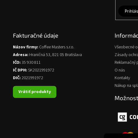
Prihlás
Fakturačné údaje
Informác
Názov firmy:
Coffee Masters s.r.o.
Všeobecné 
Adresa:
Hraničná 53, 821 05 Bratislava
Zásady ochr
IČO:
35 930 811
Reklamačný 
IČ DPH:
SK2021991972
O nás
DIČ:
2021991972
Kontakty
Nákup na spl
Vrátiť produkty
Možnosti