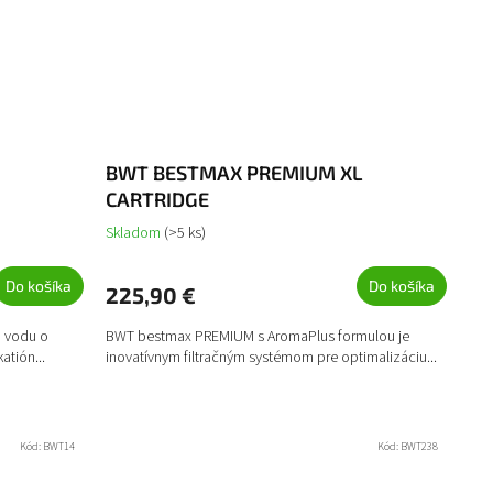
BWT BESTMAX PREMIUM XL
CARTRIDGE
Skladom
(>5 ks)
Do košíka
Do košíka
225,90 €
a vodu o
BWT bestmax PREMIUM s AromaPlus formulou je
atión...
inovatívnym filtračným systémom pre optimalizáciu...
Kód:
BWT14
Kód:
BWT238