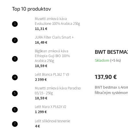
Top 10 produktov
Musetti zrnková káva
Evoluzione 100% Arabica 250g
11,31 €
JURA Filter Claris Smart +
16,49 €
BigBean zrnková káva
BWT BESTMAX
Ethiopia Guji BIO 100%
Skladom
(>5 ks)
Arabica 250g
10,59 €
Lelit Bianca PL162 T V3
137,90 €
2 399 €
BWT bestmax s Arom
Musetti zrnková káva Paradiso
filtračným systémom 
85/15 - 250g
10,59 €
Lelit Mara X PL62X V2
1 299 €
Lelit silikónové tesnenie
4 €