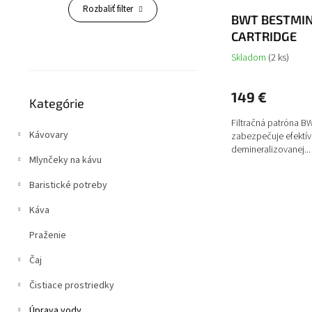
o
Rozbaliť filter
v
BWT BESTMI
CARTRIDGE
Skladom
(2 ks)
Preskočiť
149 €
Kategórie
kategórie
Filtračná patróna 
Kávovary
zabezpečuje efektív
demineralizovanej...
Mlynčeky na kávu
Baristické potreby
Káva
Praženie
Čaj
Čistiace prostriedky
Úprava vody