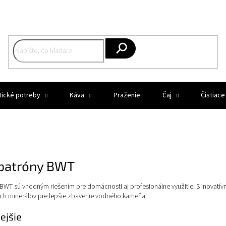
Hľadať
tické potreby
Káva
Praženie
Čaj
Čistiace
 patróny BWT
 BWT sú vhodným riešením pre domácnosti aj profesionálne využitie. S inovat
ných minerálov pre lepšie zbavenie vodného kameňa.
ejšie