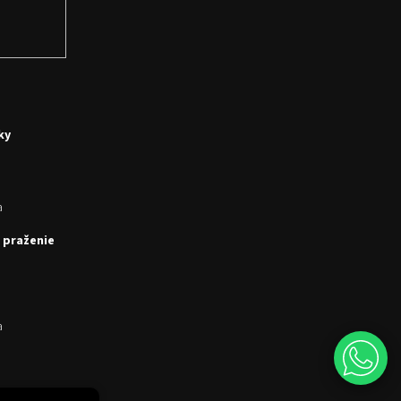
ky
a
 praženie
a