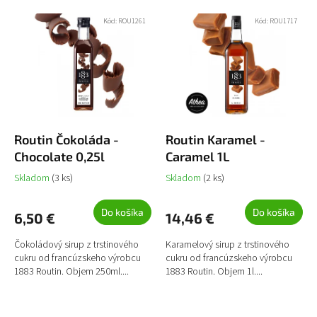
e
ý
Najpredávanejšie
Kód:
ROU1261
Kód:
ROU1717
p
p
r
i
Abecedne
o
s
d
p
u
r
k
o
t
d
o
u
Routin Čokoláda -
Routin Karamel -
v
k
Chocolate 0,25l
Caramel 1L
t
Skladom
(3 ks)
Skladom
(2 ks)
o
v
Do košíka
Do košíka
6,50 €
14,46 €
Čokoládový sirup z trstinového
Karamelový sirup z trstinového
cukru od francúzskeho výrobcu
cukru od francúzskeho výrobcu
1883 Routin. Objem 250ml....
1883 Routin. Objem 1l....