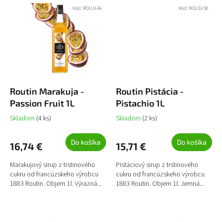
Kód:
ROU1646
Kód:
ROU1658
Routin Marakuja -
Routin Pistácia -
Passion Fruit 1L
Pistachio 1L
Skladom
(4 ks)
Skladom
(2 ks)
Do košíka
Do košíka
16,74 €
15,71 €
Marakujový sirup z trstinového
Pistáciový sirup z trstinového
cukru od francúzskeho výrobcu
cukru od francúzskeho výrobcu
1883 Routin. Objem 1l. Výrazná...
1883 Routin. Objem 1l. Jemná...