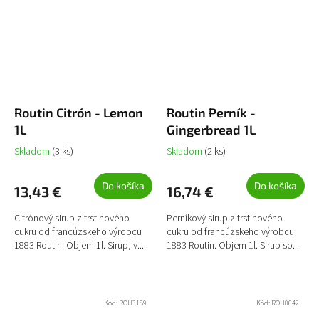
Routin Citrón - Lemon
Routin Perník -
1L
Gingerbread 1L
Skladom
(3 ks)
Skladom
(2 ks)
Do košíka
Do košíka
13,43 €
16,74 €
Citrónový sirup z trstinového
Perníkový sirup z trstinového
cukru od francúzskeho výrobcu
cukru od francúzskeho výrobcu
1883 Routin. Objem 1l. Sirup, v...
1883 Routin. Objem 1l. Sirup so...
Kód:
ROU3189
Kód:
ROU0642