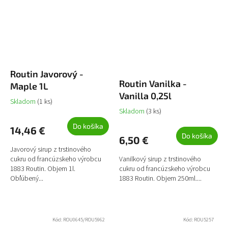
Routin Javorový -
Routin Vanilka -
Maple 1L
Vanilla 0,25l
Skladom
(1 ks)
Skladom
(3 ks)
Do košíka
14,46 €
Do košíka
6,50 €
Javorový sirup z trstinového
cukru od francúzskeho výrobcu
Vanilkový sirup z trstinového
1883 Routin. Objem 1l.
cukru od francúzskeho výrobcu
Obľúbený...
1883 Routin. Objem 250ml....
Kód:
ROU0645/ROU5962
Kód:
ROU5257