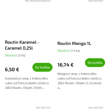
Kód:
ROU0644/ROU6103
Kód:
ROU5939
Routin Karamel -
Routin Mango 1L
Caramel 0,25l
Skladom
(>5 ks)
Skladom
(3 ks)
Do košíka
16,74 €
Do košíka
6,50 €
Mangový sirup z trstinového
Karamelový sirup z trstinového
cukru od francúzskeho výrobcu
cukru od francúzskeho výrobcu
1883 Routin. Objem 1l. Exotická
1883 Routin. Objem 250ml....
a...
Kód:
ROU1641
Kód:
ROU1920