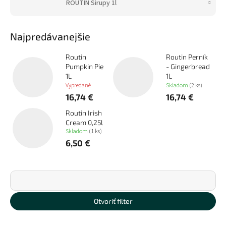
ROUTIN Sirupy 1l
Najpredávanejšie
Routin
Routin Perník
Pumpkin Pie
- Gingerbread
1L
1L
Vypredané
Skladom
(2 ks)
16,74 €
16,74 €
Routin Irish
Cream 0,25l
Skladom
(1 ks)
6,50 €
R
a
d
Najdrahšie
e
Otvoriť filter
n
Najlacnejšie
i
V