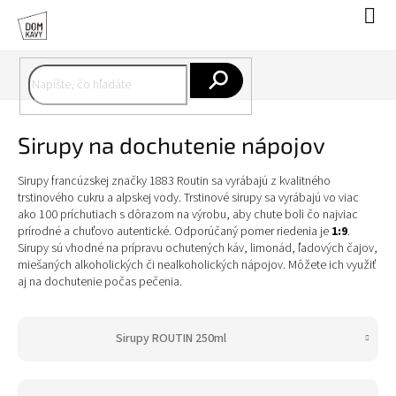
Prejsť
Nák
na
koší
obsah
Hľadať
Sirupy na dochutenie nápojov
Sirupy francúzskej značky 1883 Routin sa vyrábajú z kvalitného
trstinového cukru a alpskej vody. Trstinové sirupy sa vyrábajú vo viac
ako 100 príchutiach s dôrazom na výrobu, aby chute boli čo najviac
prírodné a chuťovo autentické.
Odporúčaný pomer riedenia je
1:9
.
Sirupy sú vhodné na prípravu ochutených káv, limonád, ľadových čajov,
miešaných alkoholických či nealkoholických nápojov. Môžete ich využiť
aj na dochutenie počas pečenia.
Sirupy ROUTIN 250ml