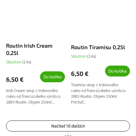
Routin Irish Cream
Routin Tiramisu 0,25l
0,25l
Skladom
(3 ks)
Skladom
(1 ks)
Do košíka
6,50 €
Do košíka
6,50 €
Tiramisu sirup z trstinového
Irish Cream sirup z trstinového
cukru od francúzskeho výrobcu
cukru od francúzskeho výrobcu
1883 Routin. Objem 250ml.
1883 Routin. Objem 250ml....
Príchuť...
Načítať 10 ďalších
S