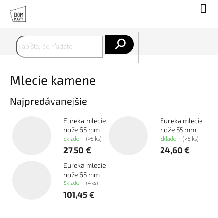
Prejsť
Nák
na
koší
obsah
Hľadať
Mlecie kamene
Najpredávanejšie
Eureka mlecie
Eureka mlecie
nože 65 mm
nože 55 mm
Skladom
(>5 ks)
Skladom
(>5 ks)
27,50 €
24,60 €
Eureka mlecie
nože 65 mm
Skladom
(4 ks)
101,45 €