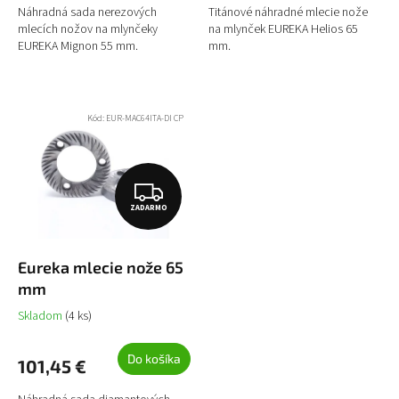
Náhradná sada nerezových
Titánové náhradné mlecie nože
mlecích nožov na mlynčeky
na mlynček EUREKA Helios 65
EUREKA Mignon 55 mm.
mm.
Kód:
EUR-MAC64ITA-DI CP
Z
ZADARMO
A
D
Eureka mlecie nože 65
A
mm
R
Skladom
(4 ks)
M
O
Do košíka
101,45 €