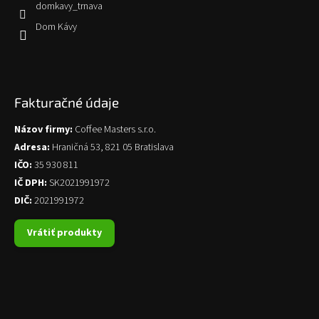
domkavy_trnava
Dom Kávy
Fakturačné údaje
Názov firmy:
Coffee Masters s.r.o.
Adresa:
Hraničná 53, 821 05 Bratislava
IČO:
35 930 811
IČ DPH:
SK2021991972
DIČ:
2021991972
Vrátiť produkty