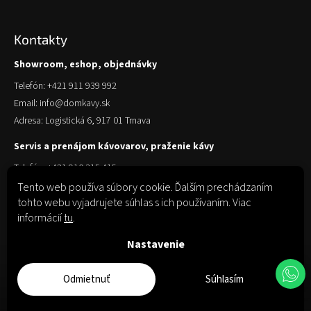
Kontakty
Showroom, eshop, objednávky
Telefón: +421 911 939 992
Email: info@domkavy.sk
Adresa: Logistická 6, 917 01 Trnava
Servis a prenájom kávovarov, praženie kávy
Telefón: +421 910 315 415
Email: obchod@domkavy.sk
Tento web používa súbory cookie. Ďalším prechádzaním
tohto webu vyjadrujete súhlas s ich používaním. Viac
Adresa: Logistická 6, 917 01 Trnava
informácií
tu
.
Nastavenie
Odmietnuť
Súhlasím
Copyright 2026
Dom Kávy
. Všetky práva vyhradené.
Upraviť nastavenie