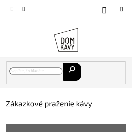
Prejsť
na
Nákupný
obsah
košík
Hľadať
Zákazkové praženie kávy