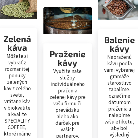
Zelená
Balenie
káva
kávy
Praženie
Môžete si
Napraženú
kávy
vybrať z
kávu podľa
rozmanitej
vami vybranej
Využite naše
ponuky
gramáže
služby
zelených
starostlivo
individuálneho
káv z celého
zabalíme,
praženia
sveta,
označíme
zelenej kávy pre
vrátane káv
dátumom
vašu firmu či
v biokvalite
praženia a
prevádzku
a kvalite
nalepíme
alebo ako
SPECIALITY
vašu etiketu,
darček pre
COFFEE,
aby bol
vašich
ktoré máme
výsledný
partnerov.