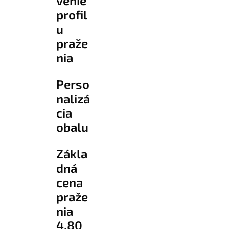
venie
profil
u
praže
nia
Perso
nalizá
cia
obalu
Zákla
dná
cena
praže
nia
4,80