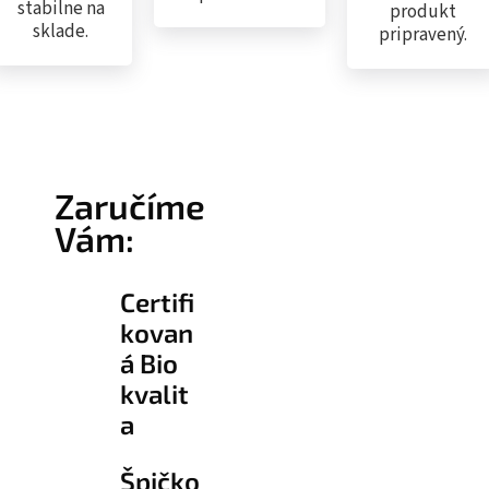
stabilne na
produkt
sklade.
pripravený.
Zaručíme
Vám:
Certifi
kovan
á Bio
kvalit
a
Špičko