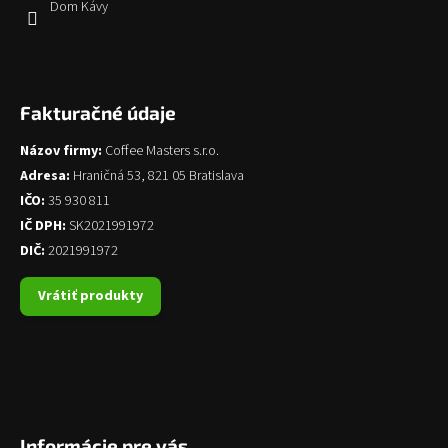
Dom Kávy
Fakturačné údaje
Názov firmy:
Coffee Masters s.r.o.
Adresa:
Hraničná 53, 821 05 Bratislava
IČO:
35 930 811
IČ DPH:
SK2021991972
DIČ:
2021991972
Vrátiť produkty
Informácie pre vás