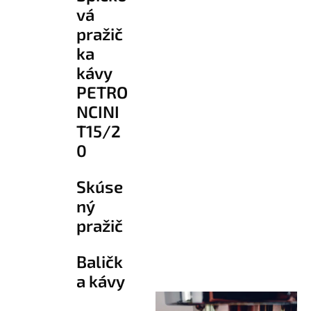
vá
pražič
ka
kávy
PETRO
NCINI
T15/2
0
Skúse
ný
pražič
Baličk
a kávy