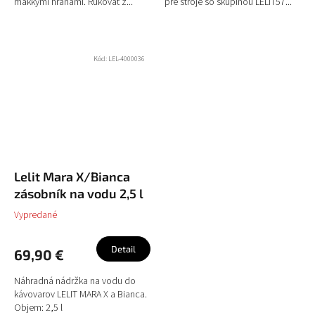
mäkkými hranami. Rukoväť z...
pre stroje so skupinou LELIT57...
Kód:
LEL-4000036
Lelit Mara X/Bianca
zásobník na vodu 2,5 l
Vypredané
Detail
69,90 €
Náhradná nádržka na vodu do
kávovarov LELIT MARA X a Bianca.
Objem: 2,5 l