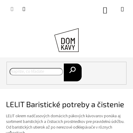
Prejsť
na
Nákupný
obsah
košík
Hľadať
LELIT Baristické potreby a čistenie
LELIT okrem nadčasových domácich pákových kávovarov ponúka aj
sortiment baristických a čistiacich prostriedkov pre pravidelnú údržbu.
Od baristických utierok až po nerezové odklepávače v rôznych