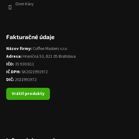
Dom Kávy
Fakturačné údaje
Názov firmy:
Coffee Masters s.r.o.
Adresa:
Hraničná 53, 821 05 Bratislava
IČO:
35 930 811
IČ DPH:
SK2021991972
DIČ:
2021991972
Vrátiť produkty