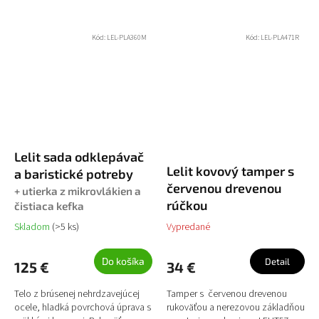
Kód:
LEL-PLA360M
Kód:
LEL-PLA471R
Lelit sada odklepávač
Lelit kovový tamper s
a baristické potreby
červenou drevenou
+ utierka z mikrovlákien a
rúčkou
čistiaca kefka
Skladom
(>5 ks)
Vypredané
Do košíka
Detail
125 €
34 €
Telo z brúsenej nehrdzavejúcej
Tamper s červenou drevenou
ocele, hladká povrchová úprava s
rukoväťou a nerezovou základňou