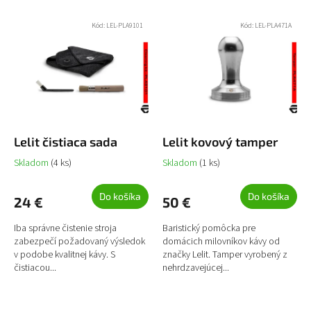
i
V
e
ý
Najpredávanejšie
Kód:
LEL-PLA9101
Kód:
LEL-PLA471A
p
p
r
i
Abecedne
o
s
d
p
u
r
k
o
t
d
o
u
Lelit čistiaca sada
Lelit kovový tamper
v
k
Skladom
(4 ks)
Skladom
(1 ks)
t
o
Do košíka
Do košíka
24 €
50 €
v
Iba správne čistenie stroja
Baristický pomôcka pre
zabezpečí požadovaný výsledok
domácich milovníkov kávy od
v podobe kvalitnej kávy. S
značky Lelit. Tamper vyrobený z
čistiacou...
nehrdzavejúcej...