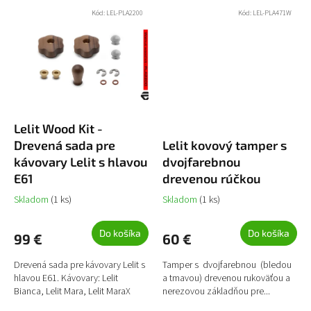
Kód:
LEL-PLA2200
Kód:
LEL-PLA471W
Lelit Wood Kit -
Drevená sada pre
Lelit kovový tamper s
kávovary Lelit s hlavou
dvojfarebnou
E61
drevenou rúčkou
Skladom
(1 ks)
Skladom
(1 ks)
Do košíka
Do košíka
99 €
60 €
Drevená sada pre kávovary Lelit s
Tamper s dvojfarebnou (bledou
hlavou E61. Kávovary: Lelit
a tmavou) drevenou rukoväťou a
Bianca, Lelit Mara, Lelit MaraX
nerezovou základňou pre...