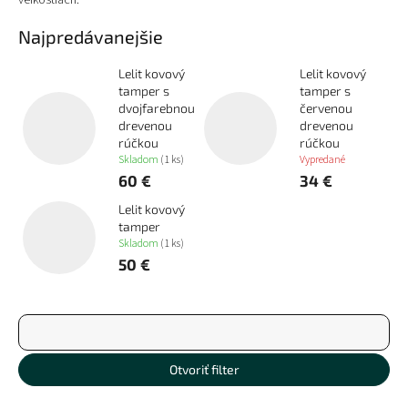
veľkostiach.
Najpredávanejšie
Lelit kovový
Lelit kovový
tamper s
tamper s
dvojfarebnou
červenou
drevenou
drevenou
rúčkou
rúčkou
Skladom
(1 ks)
Vypredané
60 €
34 €
Lelit kovový
tamper
Skladom
(1 ks)
50 €
R
a
d
Najdrahšie
e
Otvoriť filter
n
Najlacnejšie