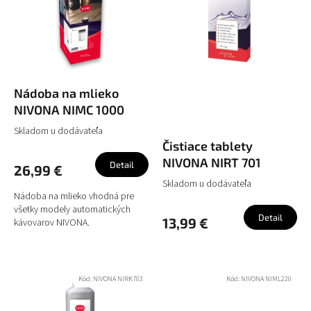
i
o
s
d
p
u
r
k
o
t
d
o
u
Nádoba na mlieko
v
k
NIVONA NIMC 1000
t
Skladom u dodávateľa
o
Čistiace tablety
v
NIVONA NIRT 701
Detail
26,99 €
Skladom u dodávateľa
Nádoba na mlieko vhodná pre
všetky modely automatických
Detail
13,99 €
kávovarov NIVONA.
Kód:
NIVONA NIRK703
Kód:
NIVONA NIML220