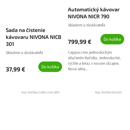
Automatický kávovar
NIVONA NICR 790
Skladom u dodávateľa
Sada na čistenie
kávovaru NIVONA NICB
Do košíka
799,99 €
301
Cappuccino jednoduchým
Skladom u dodávateľa
stlačením tlačidla. Jednoduché,
rýchle a teraz v novom dizajne.
Do košíka
37,99 €
Nová séria...
Kód:
NIVONA CUBE4 LILAC GREY
Kód:
NIVONA NICO100