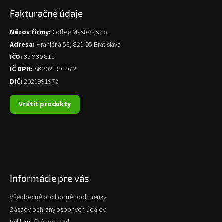
Fakturačné údaje
Názov firmy:
Coffee Masters s.r.o.
Adresa:
Hraničná 53, 821 05 Bratislava
IČO:
35 930 811
IČ DPH:
SK2021991972
DIČ:
2021991972
Vrátiť produkty
Informácie pre vás
Všeobecné obchodné podmienky
Zásady ochrany osobných údajov
Reklamačný poriadok