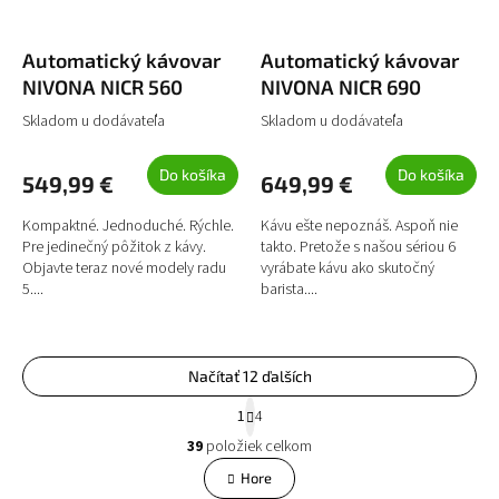
Automatický kávovar
Automatický kávovar
NIVONA NICR 560
NIVONA NICR 690
Skladom u dodávateľa
Skladom u dodávateľa
Do košíka
Do košíka
549,99 €
649,99 €
Kompaktné. Jednoduché. Rýchle.
Kávu ešte nepoznáš. Aspoň nie
Pre jedinečný pôžitok z kávy.
takto. Pretože s našou sériou 6
Objavte teraz nové modely radu
vyrábate kávu ako skutočný
5....
barista....
Načítať 12 ďalších
S
1
4
t
O
r
39
položiek celkom
v
á
l
Hore
n