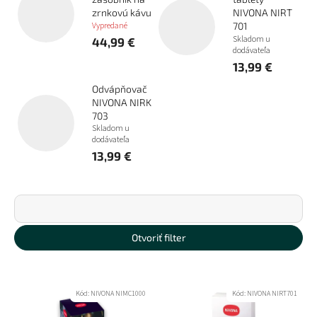
zrnkovú kávu
NIVONA NIRT
Vypredané
701
Skladom u
44,99 €
dodávateľa
13,99 €
Odvápňovač
NIVONA NIRK
703
Skladom u
dodávateľa
13,99 €
R
a
d
Najdrahšie
e
Otvoriť filter
n
Najlacnejšie
i
V
e
ý
Najpredávanejšie
Kód:
NIVONA NIMC1000
Kód:
NIVONA NIRT701
p
p
r
Abecedne