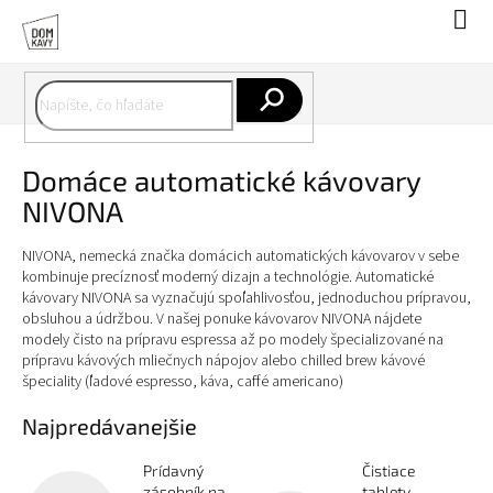
Prejsť
Nák
na
koší
obsah
Hľadať
Domáce automatické kávovary
NIVONA
NIVONA, nemecká značka domácich automatických kávovarov v sebe
kombinuje precíznosť moderný dizajn a technológie. Automatické
kávovary NIVONA sa vyznačujú spoľahlivosťou, jednoduchou prípravou,
obsluhou a údržbou. V našej ponuke kávovarov NIVONA nájdete
modely čisto na prípravu espressa až po modely špecializované na
prípravu kávových mliečnych nápojov alebo chilled brew kávové
špeciality (ľadové espresso, káva, caffé americano)
Najpredávanejšie
Prídavný
Čistiace
zásobník na
tablety