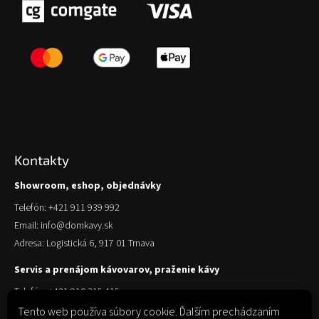
Kontakty
Showroom, eshop, objednávky
Telefón: +421 911 939 992
Email: info@domkavy.sk
Adresa: Logistická 6, 917 01 Trnava
Servis a prenájom kávovarov, praženie kávy
Telefón: +421 910 315 415
Email: obchod@domkavy.sk
Tento web používa súbory cookie. Ďalším prechádzaním