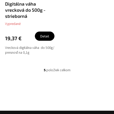
Digitálna váha
vrecková do 500g -
strieborná
Vypredané
Detail
19,37 €
Vrecková digitálna váha do 500g/
presnosť na 0,1g
5
položiek celkom
O
v
l
á
d
a
c
i
e
Z