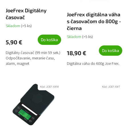
t
d
o
u
JoeFrex Digitálny
JoeFrex digitálna váha
v
k
časovač
s časovačom do 800g -
t
Skladom
(>5 ks)
čierna
o
v
Skladom
(>5 ks)
Do košíka
5,90 €
Do košíka
18,90 €
Digitálny časovač (99 min 59 sek.)
Odpočítavanie, meranie času,
alarm, magnet
Digitálna váha do 600g Joe Frex.
Kód:
JOEF-XWM
Kód:
JOEF-XWT