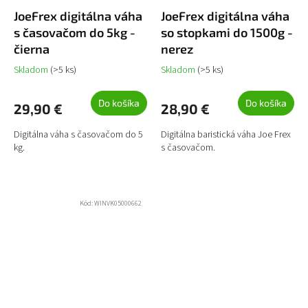
JoeFrex digitálna váha
JoeFrex digitálna váha
s časovačom do 5kg -
so stopkami do 1500g -
čierna
nerez
Skladom
(>5 ks)
Skladom
(>5 ks)
Do košíka
Do košíka
29,90 €
28,90 €
Digitálna váha s časovačom do 5
Digitálna baristická váha Joe Frex
kg.
s časovačom.
Kód:
WINVK05000662