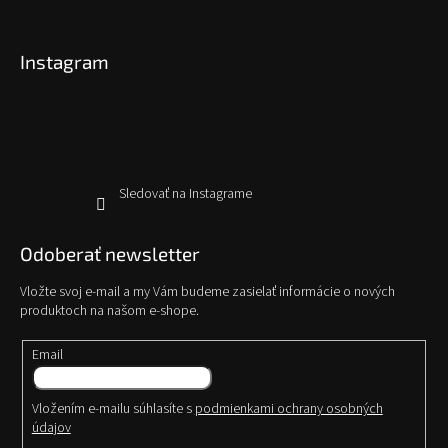
p
á
r
p
v
Instagram
ä
k
y
t
v
i
ý
e
p
i
s
Sledovať na Instagrame
u
Odoberať newsletter
Vložte svoj e-mail a my Vám budeme zasielať informácie o nových
produktoch na našom e-shope.
Email
Vložením e-mailu súhlasíte s
podmienkami ochrany osobných
údajov