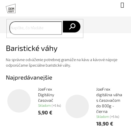
Prejsť
Nák
na
koší
obsah
Hľadať
Baristické váhy
Na správne odváženie potrebnej gramáže na kávu a kávové nápoje
odporúčame špeciálne baristické váhy.
Najpredávanejšie
JoeFrex
JoeFrex
Digitálny
digitálna váha
časovač
s časovačom
Skladom
(>5 ks)
do 800g -
čierna
5,90 €
Skladom
(>5 ks)
18,90 €