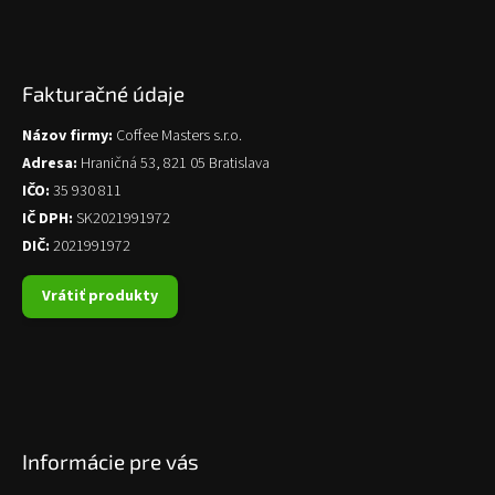
Fakturačné údaje
Názov firmy:
Coffee Masters s.r.o.
Adresa:
Hraničná 53, 821 05 Bratislava
IČO:
35 930 811
IČ DPH:
SK2021991972
DIČ:
2021991972
Vrátiť produkty
Informácie pre vás