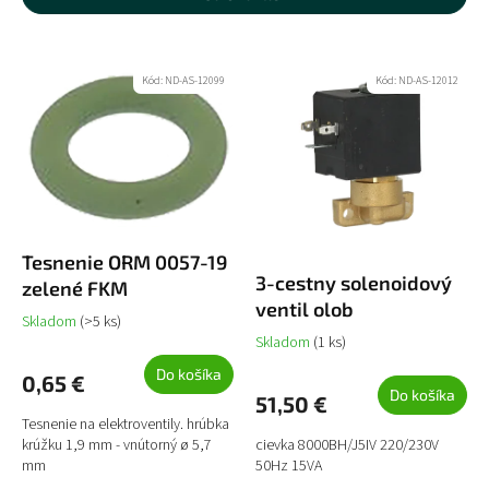
n
Najlacnejšie
i
V
e
ý
Najpredávanejšie
Kód:
ND-AS-12099
Kód:
ND-AS-12012
p
p
r
i
Abecedne
o
s
d
p
u
r
k
o
t
d
o
u
Tesnenie ORM 0057-19
v
3-cestny solenoidový
k
zelené FKM
t
ventil olob
Skladom
(>5 ks)
o
Skladom
(1 ks)
v
Do košíka
0,65 €
Do košíka
51,50 €
Tesnenie na elektroventily. hrúbka
krúžku 1,9 mm - vnútorný ø 5,7
cievka 8000BH/J5IV 220/230V
mm
50Hz 15VA