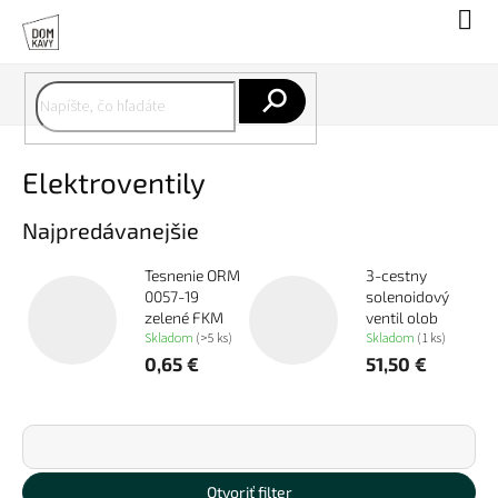
Prejsť
Nák
na
koší
obsah
Hľadať
Elektroventily
Najpredávanejšie
Tesnenie ORM
3-cestny
0057-19
solenoidový
zelené FKM
ventil olob
Skladom
(>5 ks)
Skladom
(1 ks)
0,65 €
51,50 €
R
a
d
Najdrahšie
e
Otvoriť filter