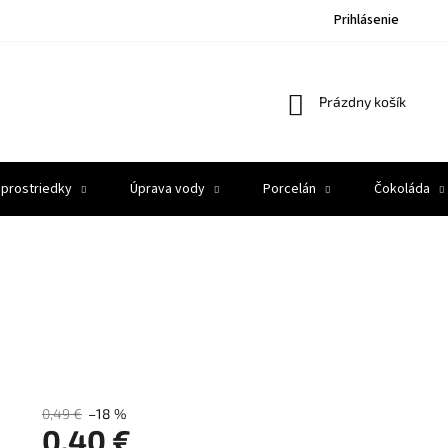
Prihlásenie
Nákupný
Prázdny košík
košík
 prostriedky
Úprava vody
Porcelán
Čokoláda
0,49 €
–18 %
0,40 €