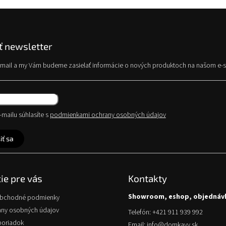
 newsletter
e-mail a my Vám budeme zasielať informácie o nových produktoch na našom e-
mailu súhlasíte s
podmienkami ochrany osobných údajov
iť sa
ie pre vás
Kontakty
Showroom, eshop, objednáv
obchodné podmienky
any osobných údajov
Telefón: +421 911 939 992
poriadok
Email: info@domkavy.sk