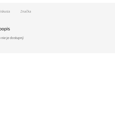
iskusia
Značka
popis
 nie je dostupný