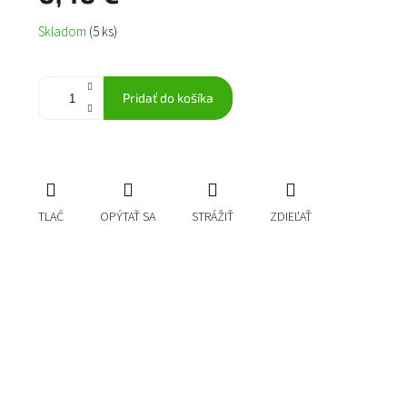
Jednotková
Skladom
(5 ks)
cena:
Pridať do košíka
TLAČ
OPÝTAŤ SA
STRÁŽIŤ
ZDIEĽAŤ