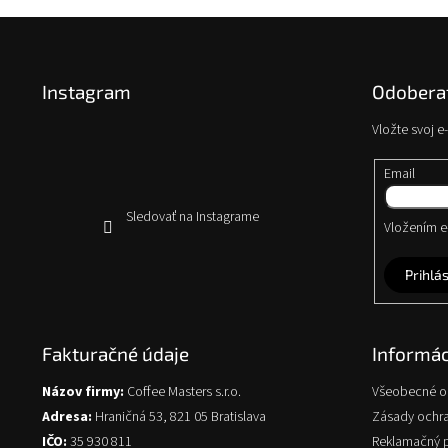
Z
á
p
Instagram
Odoberať
ä
t
Vložte svoj 
i
e
Email
Sledovať na Instagrame
Vložením e-
Prihlás
Fakturačné údaje
Informác
Názov firmy:
Coffee Masters s.r.o.
Všeobecné 
Adresa:
Hraničná 53, 821 05 Bratislava
Zásady ochr
IČO:
35 930 811
Reklamačný 