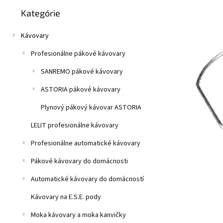
Preskočiť
z
n
Kategórie
kategórie
5
e
hviezdičiek.
l
Kávovary
Profesionálne pákové kávovary
SANREMO pákové kávovary
ASTORIA pákové kávovary
Plynový pákový kávovar ASTORIA
LELIT profesionálne kávovary
Profesionálne automatické kávovary
Pákové kávovary do domácnosti
Automatické kávovary do domácností
Kávovary na E.S.E. pody
Moka kávovary a moka kanvičky