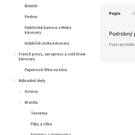
Bialetti
Popis
D
Pedrini
Elektrické kanvice a Moka
kávovary
Podrobný 
Indukčné moka kávovary
Popis produktu
French press, aeropress a cold brew
kávovary
Papierové filtre na kávu
Náhradné diely
Astoria
Brasilia
Tesnenia
Páky a sítka