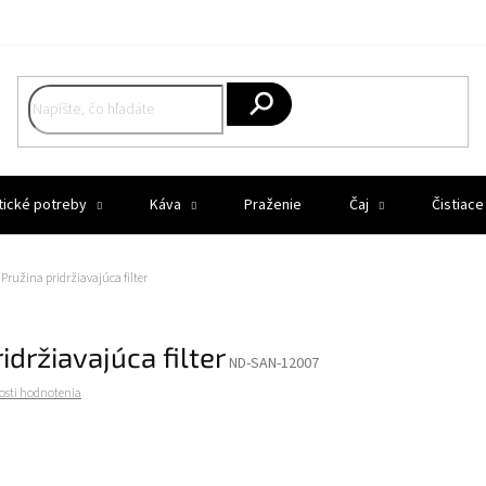
Hľadať
tické potreby
Káva
Praženie
Čaj
Čistiace
Pružina pridržiavajúca filter
idržiavajúca filter
ND-SAN-12007
osti hodnotenia