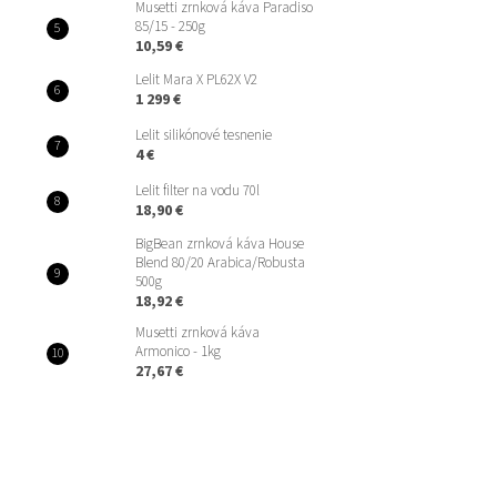
Musetti zrnková káva Paradiso
85/15 - 250g
10,59 €
Lelit Mara X PL62X V2
1 299 €
Lelit silikónové tesnenie
4 €
Lelit filter na vodu 70l
18,90 €
BigBean zrnková káva House
Blend 80/20 Arabica/Robusta
500g
18,92 €
Musetti zrnková káva
Armonico - 1kg
27,67 €