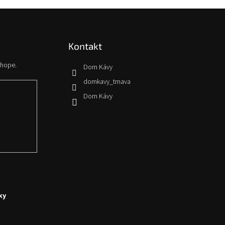
Kontakt
shope.
Dom Kávy
domkavy_trnava
Dom Kávy
ky