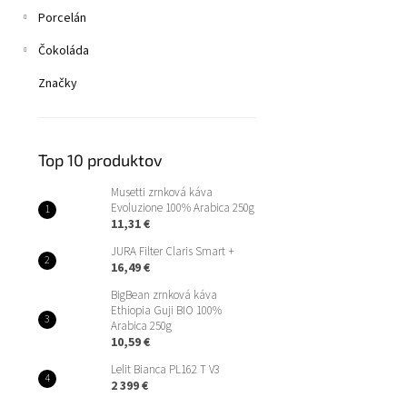
Porcelán
Čokoláda
Značky
Top 10 produktov
Musetti zrnková káva
Evoluzione 100% Arabica 250g
11,31 €
JURA Filter Claris Smart +
16,49 €
BigBean zrnková káva
Ethiopia Guji BIO 100%
Arabica 250g
10,59 €
Lelit Bianca PL162 T V3
2 399 €