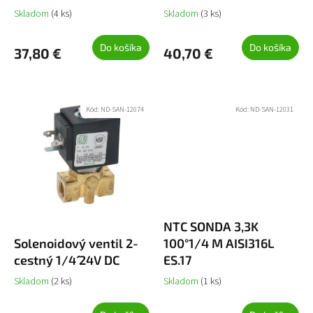
o
Skladom
(4 ks)
Skladom
(3 ks)
v
Do košíka
Do košíka
37,80 €
40,70 €
Kód:
ND-SAN-12074
Kód:
ND-SAN-12031
NTC SONDA 3,3K
Solenoidový ventil 2-
100°1/4 M AISI316L
cestný 1/4´´ 24V DC
ES.17
Skladom
(2 ks)
Skladom
(1 ks)