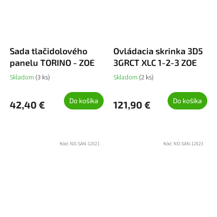
Sada tlačidolového
Ovládacia skrinka 3D5
panelu TORINO - ZOE
3GRCT XLC 1-2-3 ZOE
Skladom
(3 ks)
Skladom
(2 ks)
Do košíka
Do košíka
42,40 €
121,90 €
Kód:
ND-SAN-12021
Kód:
ND-SAN-12023