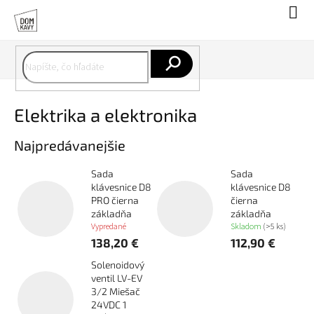
Prejsť
Nák
na
koší
obsah
Hľadať
Elektrika a elektronika
Najpredávanejšie
Sada
Sada
klávesnice D8
klávesnice D8
PRO čierna
čierna
základňa
základňa
Vypredané
Skladom
(>5 ks)
138,20 €
112,90 €
Solenoidový
ventil LV-EV
3/2 Miešač
24VDC 1