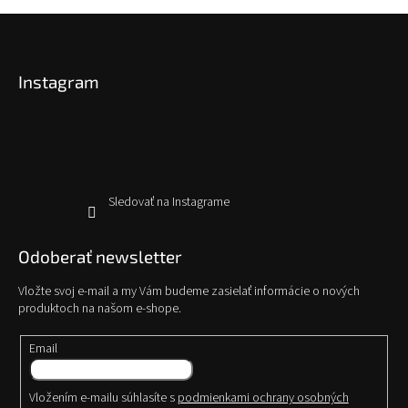
v
Z
k
á
y
p
v
Instagram
ä
ý
t
p
i
i
s
e
u
Sledovať na Instagrame
Odoberať newsletter
Vložte svoj e-mail a my Vám budeme zasielať informácie o nových
produktoch na našom e-shope.
Email
Vložením e-mailu súhlasíte s
podmienkami ochrany osobných