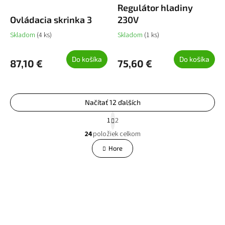
Regulátor hladiny
Ovládacia skrinka 3
230V
Skladom
(4 ks)
Skladom
(1 ks)
Do košíka
Do košíka
87,10 €
75,60 €
Načítať 12 ďalších
S
1
2
t
O
r
24
položiek celkom
v
á
l
Hore
n
á
k
o
d
v
a
a
c
n
i
i
e
e
p
r