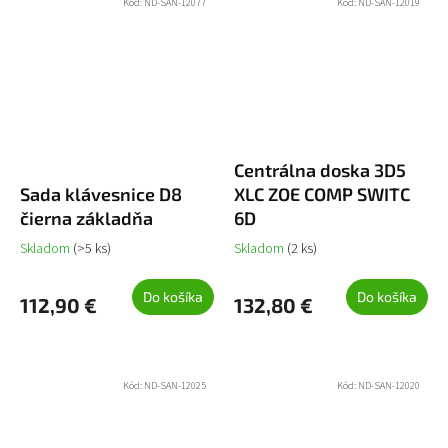
Kód:
ND-SAN-12077
Kód:
ND-SAN-12019
Centrálna doska 3D5
Sada klávesnice D8
XLC ZOE COMP SWITC
čierna základňa
6D
Skladom
(>5 ks)
Skladom
(2 ks)
Do košíka
Do košíka
112,90 €
132,80 €
Kód:
ND-SAN-12025
Kód:
ND-SAN-12020