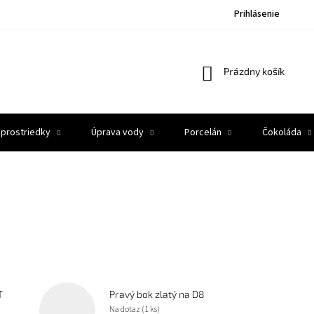
Prihlásenie
Nákupný
Prázdny košík
košík
 prostriedky
Úprava vody
Porcelán
Čokoláda
T
Pravý bok zlatý na D8
Na dotaz
(1 ks)