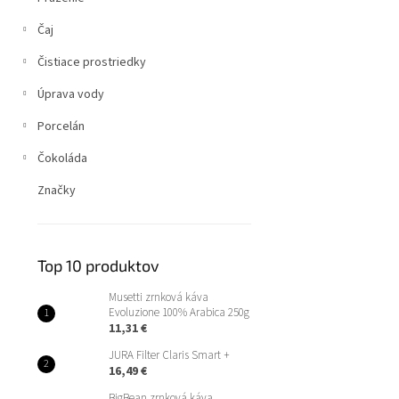
Čaj
Čistiace prostriedky
Úprava vody
Porcelán
Čokoláda
Značky
Top 10 produktov
Musetti zrnková káva
Evoluzione 100% Arabica 250g
11,31 €
JURA Filter Claris Smart +
16,49 €
BigBean zrnková káva