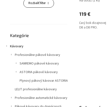
Na dotaz
(1 ks)
Rozbaliť filter
119 €
Ľavý bok dizajnovej
D8 a D8 PRO.
Preskočiť
Kategórie
kategórie
Kávovary
Profesionálne pákové kávovary
SANREMO pákové kávovary
ASTORIA pákové kávovary
Plynový pákový kávovar ASTORIA
LELIT profesionálne kávovary
Profesionálne automatické kávovary
Pákové kávovary do domácnosti