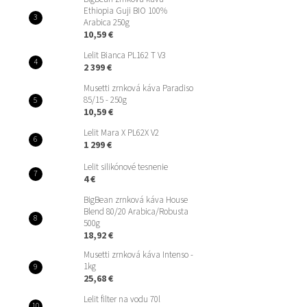
Ethiopia Guji BIO 100%
Arabica 250g
10,59 €
Lelit Bianca PL162 T V3
2 399 €
Musetti zrnková káva Paradiso
85/15 - 250g
10,59 €
Lelit Mara X PL62X V2
1 299 €
Lelit silikónové tesnenie
4 €
BigBean zrnková káva House
Blend 80/20 Arabica/Robusta
500g
18,92 €
Musetti zrnková káva Intenso -
1kg
25,68 €
Lelit filter na vodu 70l