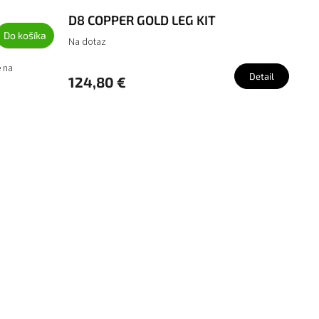
R
D8 COPPER GOLD LEG KIT
M
Do košíka
Na dotaz
O
e na
Detail
124,80 €