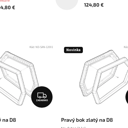
predané
124,80 €
24,80 €
Kód:
ND-SAN-12001
Kó
Novinka
Z
ZADARMO
A
D
ý na D8
Pravý bok zlatý na D8
A