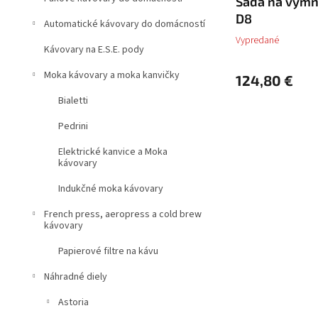
Sada na výmn
D8
Automatické kávovary do domácností
Vypredané
Kávovary na E.S.E. pody
Moka kávovary a moka kanvičky
124,80 €
Bialetti
Pedrini
Elektrické kanvice a Moka
kávovary
Indukčné moka kávovary
French press, aeropress a cold brew
kávovary
Papierové filtre na kávu
Náhradné diely
Astoria