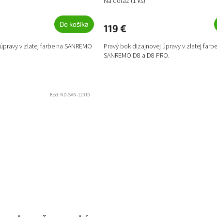
Na dotaz
(1 ks)
R
M
Do košíka
119 €
O
 úpravy v zlatej farbe na SANREMO
Pravý bok dizajnovej úpravy v zlatej farb
SANREMO D8 a D8 PRO.
Kód:
ND-SAN-12010