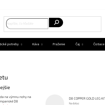
Hľadať
tické potreby
Káva
Praženie
Čaj
Čistiace
etu
ejšie
da na výmnu nohy na
D8 COPPER GOLD LEG KI
mpanské D8
Na dotaz