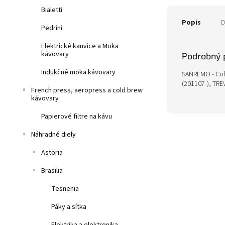
Bialetti
Popis
D
Pedrini
Elektrické kanvice a Moka
kávovary
Podrobný 
Indukčné moka kávovary
SANREMO - Coff
(201107-), TRE
French press, aeropress a cold brew
kávovary
Papierové filtre na kávu
Náhradné diely
Astoria
Brasilia
Tesnenia
Páky a sítka