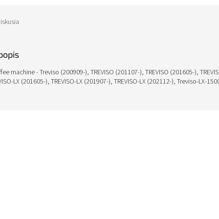
iskusia
popis
ee machine - Treviso (200909-), TREVISO (201107-), TREVISO (201605-), TREVIS
VISO-LX (201605-), TREVISO-LX (201907-), TREVISO-LX (202112-), Treviso-LX-15