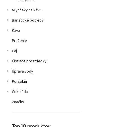
a mlynčeka
Mlynčeky na kávu
Baristické potreby
Káva
Praženie
Čaj
Čistiace prostriedky
Úprava vody
Porcelán
Čokoláda
Značky
Top 10 produktov