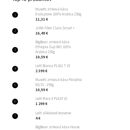
Musetti zrnková káva
Evoluzione 100% Arabica 250g
11,31 €
JURA Filter Claris Smart +
16,49 €
BigBean zrnková káva
Ethiopia Guji BIO 100%
Arabica 250g
10,59 €
Lelit Bianca PL162 T V3
2 399 €
Musetti zrnková káva Paradiso
85/15 - 250g
10,59 €
Lelit Mara X PL62X V2
1 299 €
Lelit silikónové tesnenie
4 €
BigBean zrnková káva House