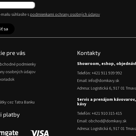
mailu súhlasíte s
podmienkami ochrany osobných údajov
iť sa
ie pre vás
Kontakty
Showroom, eshop, objednáv
obchodné podmienky
any osobných údajov
Telefón: +421 911 939 992
poriadok
Email: info@domkavy.sk
Adresa: Logistická 6, 917 01 Trnav
Servis a prenájom kávovarov,
átky cez Tatra Banku
kávy
Telefón: +421 910 315 415
 platby
Email: obchod@domkavy.sk
Adresa: Logistická 6, 917 01 Trnav