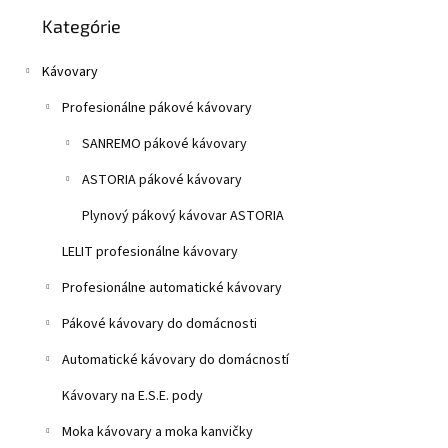
Preskočiť
z
n
Kategórie
kategórie
5
e
hviezdičiek.
l
Kávovary
Profesionálne pákové kávovary
SANREMO pákové kávovary
ASTORIA pákové kávovary
Plynový pákový kávovar ASTORIA
LELIT profesionálne kávovary
Profesionálne automatické kávovary
Pákové kávovary do domácnosti
Automatické kávovary do domácností
Kávovary na E.S.E. pody
Moka kávovary a moka kanvičky