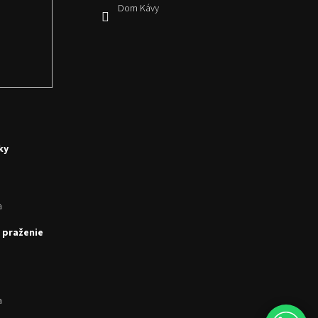
Dom Kávy
ky
a
 praženie
a