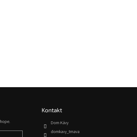
Kontakt
shope.
Dom Kávy
domkavy_trnava