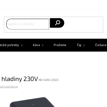
Hľadať
tické potreby
Káva
Praženie
Čaj
Čistiace
 hladiny 230V
ND-SAN-12023
osti hodnotenia