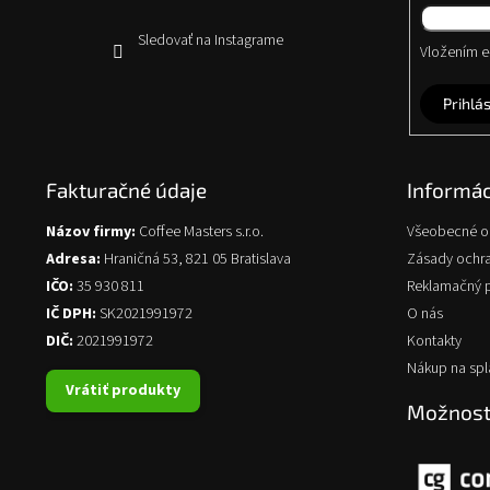
Sledovať na Instagrame
Vložením e-
Prihlás
Fakturačné údaje
Informác
Názov firmy:
Coffee Masters s.r.o.
Všeobecné 
Adresa:
Hraničná 53, 821 05 Bratislava
Zásady ochr
IČO:
35 930 811
Reklamačný 
IČ DPH:
SK2021991972
O nás
DIČ:
2021991972
Kontakty
Nákup na spl
Vrátiť produkty
Možnosti