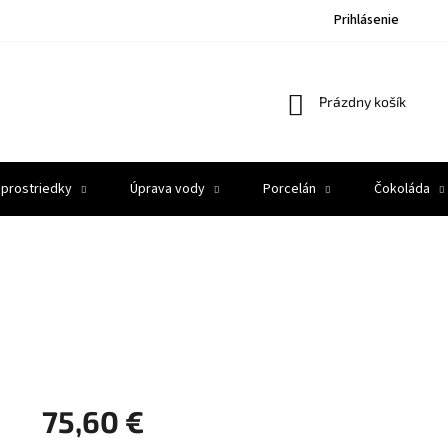
Prihlásenie
Nákupný
Prázdny košík
košík
 prostriedky
Úprava vody
Porcelán
Čokoláda
75,60 €