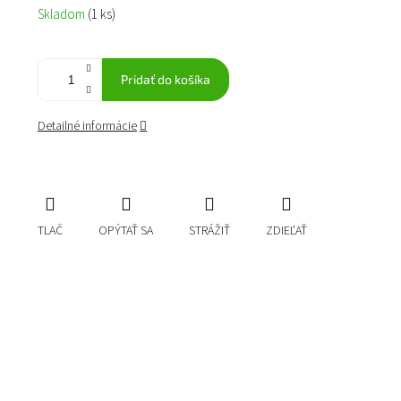
Jednotková
Skladom
(1 ks)
cena:
Pridať do košíka
Detailné informácie
TLAČ
OPÝTAŤ SA
STRÁŽIŤ
ZDIEĽAŤ