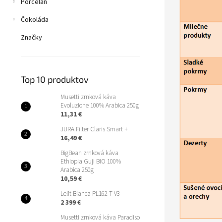
Porcelán
Čokoláda
Značky
Top 10 produktov
Musetti zrnková káva
Evoluzione 100% Arabica 250g
11,31 €
JURA Filter Claris Smart +
16,49 €
BigBean zrnková káva
Ethiopia Guji BIO 100%
Arabica 250g
10,59 €
Lelit Bianca PL162 T V3
2 399 €
Musetti zrnková káva Paradiso