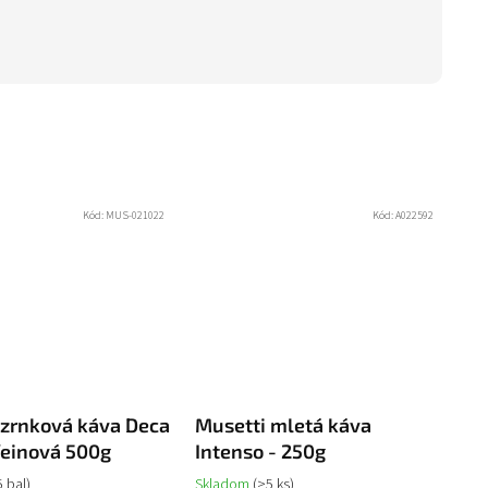
Kód:
MUS-021022
Kód:
A022592
 zrnková káva Deca
Musetti mletá káva
feinová 500g
Intenso - 250g
5 bal)
Skladom
(>5 ks)