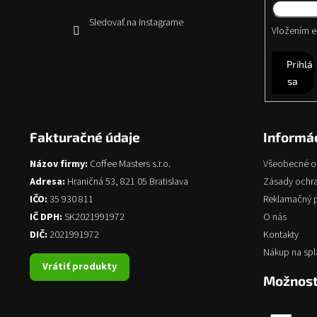
Sledovať na Instagrame
Vložením e-
Prihlás
sa
Fakturačné údaje
Informác
Názov firmy:
Coffee Masters s.r.o.
Všeobecné 
Adresa:
Hraničná 53, 821 05 Bratislava
Zásady ochr
IČO:
35 930 811
Reklamačný 
IČ DPH:
SK2021991972
O nás
DIČ:
2021991972
Kontakty
Nákup na spl
Vrátiť produkty
Možnost