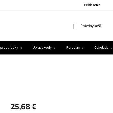
Prihlásenie
Nákupný
Prázdny košík
košík
 prostriedky
Úprava vody
Porcelán
Čokoláda
25,68 €