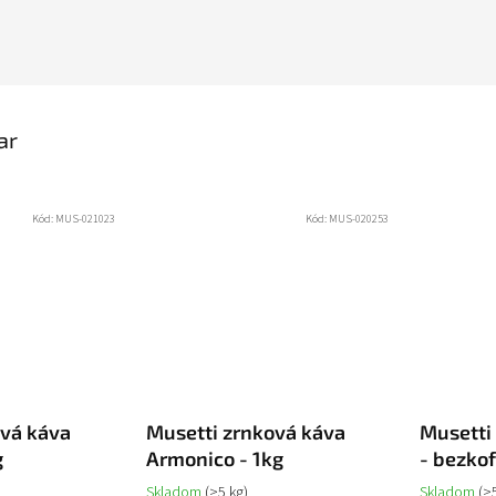
ar
Kód:
MUS-021023
Kód:
MUS-020253
ová káva
Musetti zrnková káva
Musetti
g
Armonico - 1kg
- bezko
Skladom
(>5 kg)
Skladom
(>