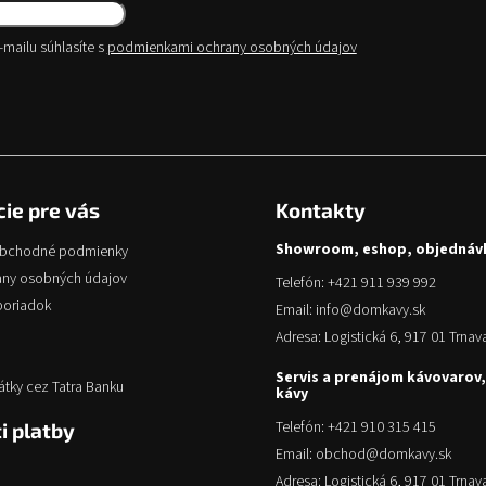
mailu súhlasíte s
podmienkami ochrany osobných údajov
iť
ie pre vás
Kontakty
Showroom, eshop, objednáv
obchodné podmienky
any osobných údajov
Telefón: +421 911 939 992
poriadok
Email: info@domkavy.sk
Adresa: Logistická 6, 917 01 Trnav
Servis a prenájom kávovarov,
átky cez Tatra Banku
kávy
Telefón: +421 910 315 415
i platby
Email: obchod@domkavy.sk
Adresa: Logistická 6, 917 01 Trnav