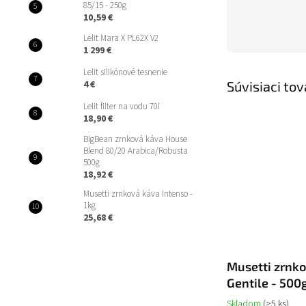
85/15 - 250g
10,59 €
Lelit Mara X PL62X V2
1 299 €
Lelit silikónové tesnenie
Súvisiaci tov
4 €
Lelit filter na vodu 70l
18,90 €
BigBean zrnková káva House
Blend 80/20 Arabica/Robusta
500g
18,92 €
Musetti zrnková káva Intenso -
1kg
25,68 €
Musetti zrnk
Gentile - 500
Skladom
(>5 ks)