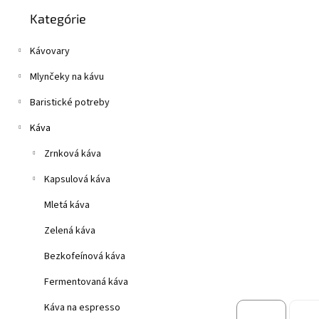
Preskočiť
z
n
Kategórie
kategórie
5
e
hviezdičiek.
l
Kávovary
Mlynčeky na kávu
Baristické potreby
Káva
Zrnková káva
Kapsulová káva
Mletá káva
Zelená káva
Bezkofeínová káva
Fermentovaná káva
Káva na espresso