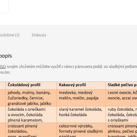
odobné (3)
Diskusia
popis
NSO
svojim zložením môžete využiť v rámci párovania jedál: so sladkými jedlami
vocím.