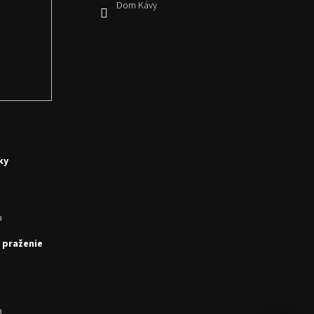
Dom Kávy
ky
a
 praženie
a