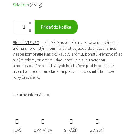
Jednotková
Skladom
(>5 kg)
cena:
Pridať do košíka
Blend INTENSO
— silné krémové telo a pretrvávajúca výrazná
aróma s korenistými tónmi a dlhotrvajúcou dochuťou. Zmes
v sebe kombinuje klasickú kávovú arómu, bohatú krémovosť so
silným telom, príjemnou sladkosťou a nízkou aciditou
a horkosťou. Pre blend sú typické chuťové profily po kakae
a čerstvo upečenom sladkom pečive – croissant, škoricové
rolky či sušienky.
Detailné informácie
TLAČ
OPÝTAŤ SA
STRÁŽIŤ
ZDIEĽAŤ