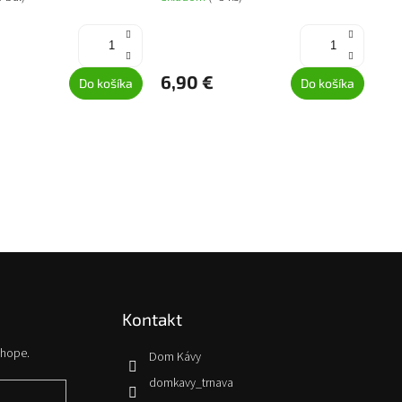
6,90 €
Do košíka
Do košíka
Kontakt
shope.
Dom Kávy
domkavy_trnava