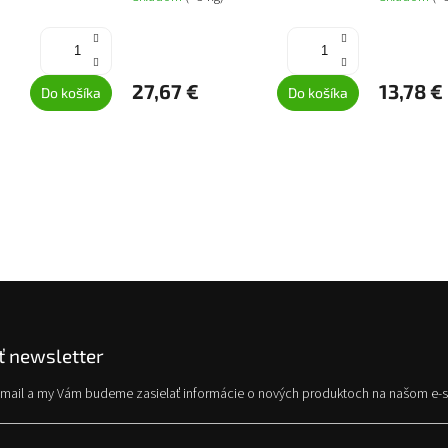
27,67 €
13,78 €
Do košíka
Do košíka
 newsletter
e-mail a my Vám budeme zasielať informácie o nových produktoch na našom e-