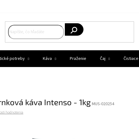
Hľadať
tické potreby
Káva
Praženie
Čaj
Čistiace
rnková káva Intenso - 1kg
MUS-020254
osti hodnotenia