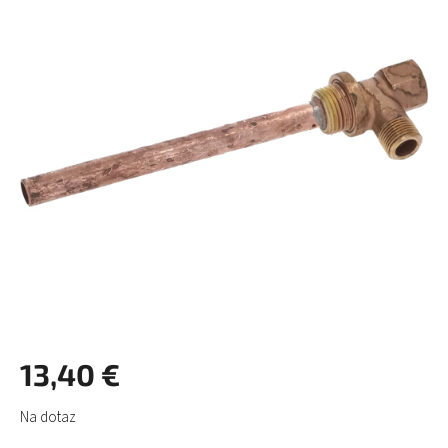
0,0
z
5
hviezdičiek.
13,40 €
Jednotková
Na dotaz
cena: