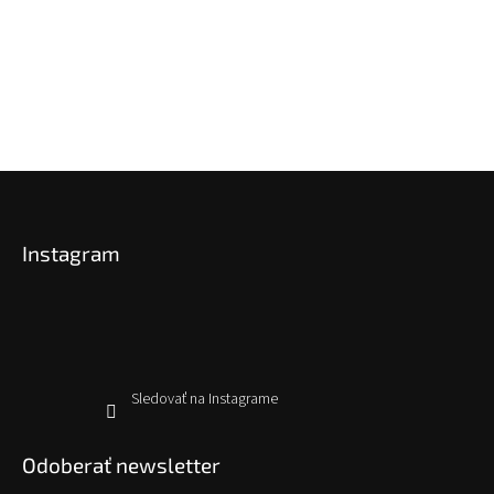
Z
á
p
Instagram
ä
t
i
e
Sledovať na Instagrame
Odoberať newsletter