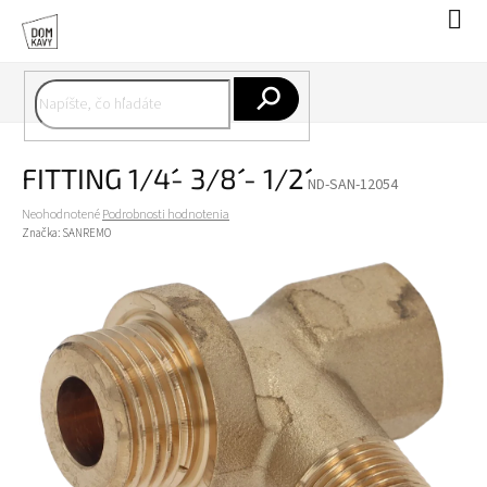
Prejsť
Nák
na
koší
obsah
Hľadať
FITTING 1/4´´- 3/8´´ - 1/2´´
ND-SAN-12054
Priemerné
Neohodnotené
Podrobnosti hodnotenia
hodnotenie
Značka:
SANREMO
produktu
je
0,0
z
5
hviezdičiek.