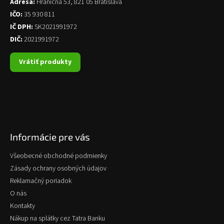
Adresa:
Hraničná 53, 821 05 Bratislava
IČO:
35 930 811
IČ DPH:
SK2021991972
DIČ:
2021991972
Vrátiť produkty
Informácie pre vás
Všeobecné obchodné podmienky
Zásady ochrany osobných údajov
Reklamačný poriadok
O nás
Kontakty
Nákup na splátky cez Tatra Banku