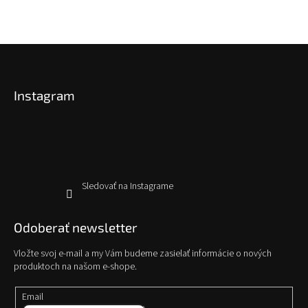
Z
á
p
Instagram
ä
t
i
e
Sledovať na Instagrame
Odoberať newsletter
Vložte svoj e-mail a my Vám budeme zasielať informácie o nových
produktoch na našom e-shope.
Email