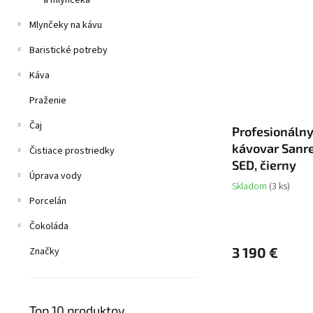
a mlynčeka
Mlynčeky na kávu
Baristické potreby
Káva
Praženie
Čaj
Profesionáln
kávovar Sanr
Čistiace prostriedky
SED, čierny
Úprava vody
Skladom
(3 ks)
Porcelán
Čokoláda
3 190 €
Značky
Top 10 produktov