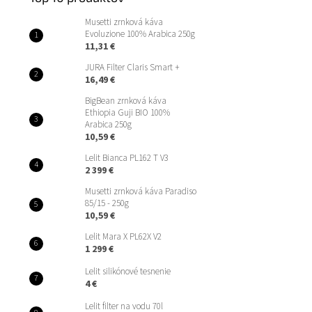
Musetti zrnková káva
Evoluzione 100% Arabica 250g
11,31 €
JURA Filter Claris Smart +
16,49 €
BigBean zrnková káva
Ethiopia Guji BIO 100%
Arabica 250g
10,59 €
Lelit Bianca PL162 T V3
2 399 €
Musetti zrnková káva Paradiso
85/15 - 250g
10,59 €
Lelit Mara X PL62X V2
1 299 €
Lelit silikónové tesnenie
4 €
Lelit filter na vodu 70l