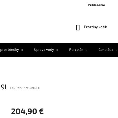
Prihlásenie
Nákupný
Prázdny košík
košík
 prostriedky
Úprava vody
Porcelán
Čokoláda
,9l
FTG-1222PRO-MB-EU
204,90 €