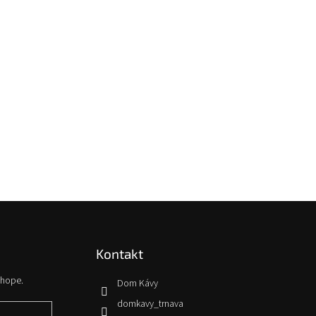
Kontakt
shope.
Dom Kávy
domkavy_trnava