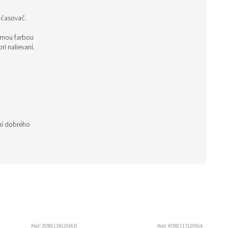
 časovač.
ernou farbou
ri nalievaní.
ní dobrého
Kód:
ZOB111812006D
Kód:
KOB211712006A