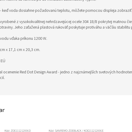
 - keď voda dosiahne požadovanú teplotu, môžete pomocou displeja zobraziť
e vyrobené z vysokokvalitnej nehrdzavejúcej ocele 304 18/8 pokrytej matnou či
raviny. Jeho zaťažená plastová rukoväť poskytuje protiváhu a väčšiu stabilitu p
 vodu vďaka príkonu 1200 W.
cm x 17,1 cm x 20,3 cm.
a EÚ
al ocenenie Red Dot Design Award - jedno z najznámejších svetových hodnote
ií.
ar
Kód:
ZOE111212006D
Kód:
SANREMO-ZOEBLACK / KOE211212006E