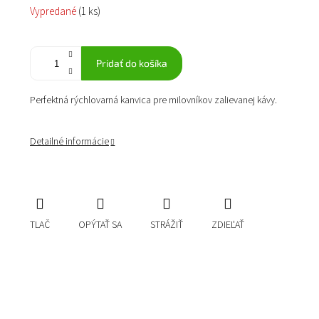
Jednotková
Vypredané
(1 ks)
cena:
Pridať do košíka
Perfektná rýchlovarná kanvica pre milovníkov zalievanej kávy.
Detailné informácie
TLAČ
OPÝTAŤ SA
STRÁŽIŤ
ZDIEĽAŤ