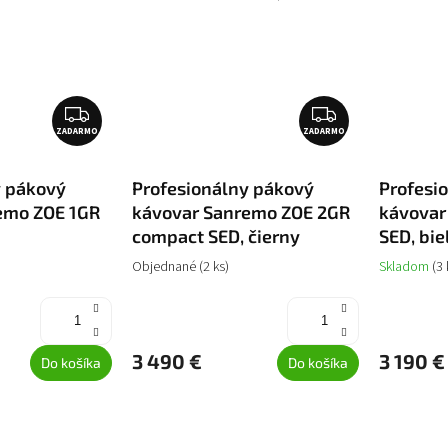
Z
Z
ZADARMO
A
ZADARMO
A
D
D
A
A
y pákový
Profesionálny pákový
Profesi
R
R
emo ZOE 1GR
kávovar Sanremo ZOE 2GR
kávovar
M
M
compact SED, čierny
SED, bie
O
O
Objednané
(2 ks)
Skladom
(3 
3 490 €
3 190 €
Do košíka
Do košíka