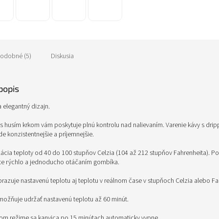
odobné (5)
Diskusia
popis
a elegantný dizajn.
 s husím krkom vám poskytuje plnú kontrolu nad nalievaním. Varenie kávy s dri
konzistentnejšie a príjemnejšie.
ulácia teploty od 40 do 100 stupňov Celzia (104 až 212 stupňov Fahrenheita). 
íte rýchlo a jednoducho otáčaním gombíka.
brazuje nastavenú teplotu aj teplotu v reálnom čase v stupňoch Celzia alebo Fa
žňuje udržať nastavenú teplotu až 60 minút.
om režime sa kanvica po 15 minútach automaticky vypne.