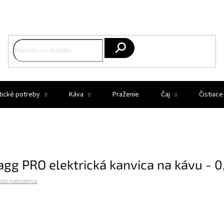
Hľadať
tické potreby
Káva
Praženie
Čaj
Čistiace
agg PRO elektrická kanvica na kávu - 0
osti hodnotenia