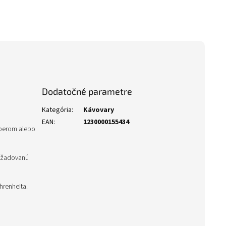
Dodatočné parametre
Kategória
:
Kávovary
EAN
:
1230000155434
pperom alebo
Požadovanú
hrenheita.