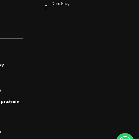
Dom Kávy
ky
a
 praženie
a