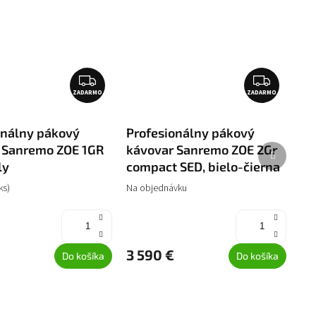
Z
Z
ZADARMO
A
ZADARMO
A
D
D
A
A
onálny pákový
Profesionálny pákový
R
R
Ďalší
 Sanremo ZOE 1GR
kávovar Sanremo ZOE 2Gr
produkt
M
M
ly
compact SED, bielo-čierna
O
O
ks)
Na objednávku
3 590 €
Do košíka
Do košíka