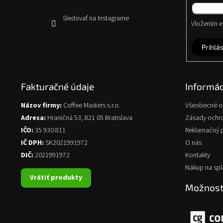
Sledovať na Instagrame
Vložením e-
Prihlás
Fakturačné údaje
Informác
Názov firmy:
Coffee Masters s.r.o.
Všeobecné 
Adresa:
Hraničná 53, 821 05 Bratislava
Zásady ochr
IČO:
35 930 811
Reklamačný 
IČ DPH:
SK2021991972
O nás
DIČ:
2021991972
Kontakty
Nákup na spl
Vrátiť produkty
Možnosti