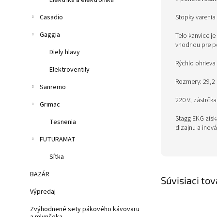
Elektrika a elektronika
Stopky varenia
Casadio
Gaggia
Telo kanvice j
vhodnou pre pot
Diely hlavy
Rýchlo ohrieva
Elektroventily
Rozmery: 29,2 
Sanremo
220 V, zástrčk
Grimac
Stagg EKG získ
Tesnenia
dizajnu a inovác
FUTURAMAT
Sítka
BAZÁR
Súvisiaci tov
Výpredaj
Zvýhodnené sety pákového kávovaru