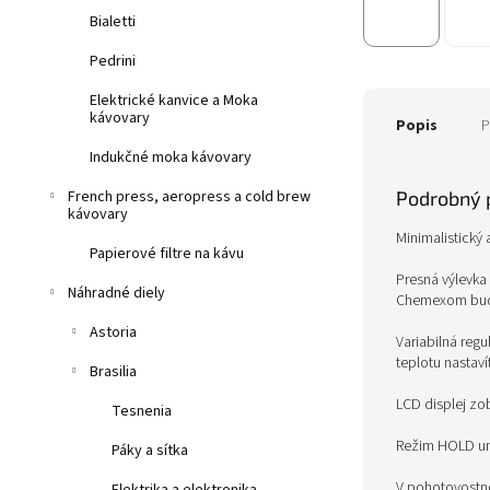
Bialetti
Pedrini
Elektrické kanvice a Moka
kávovary
Popis
P
Indukčné moka kávovary
Podrobný 
French press, aeropress a cold brew
kávovary
Minimalistický 
Papierové filtre na kávu
Presná výlevka
Náhradné diely
Chemexom bude 
Astoria
Variabilná reg
teplotu nastav
Brasilia
LCD displej zo
Tesnenia
Režim HOLD umo
Páky a sítka
V pohotovostn