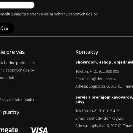
mailu súhlasíte s
podmienkami ochrany osobných údajov
iť sa
ie pre vás
Kontakty
Showroom, eshop, objednáv
obchodné podmienky
any osobných údajov
Telefón: +421 911 939 992
poriadok
Email: info@domkavy.sk
Adresa: Logistická 6, 917 01 Trnav
Servis a prenájom kávovarov,
átky cez Tatra Banku
kávy
Telefón: +421 910 315 415
 platby
Email: obchod@domkavy.sk
Adresa: Logistická 6, 917 01 Trnav