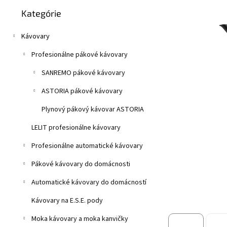
Preskočiť
z
n
Kategórie
kategórie
5
e
hviezdičiek.
l
Kávovary
Profesionálne pákové kávovary
SANREMO pákové kávovary
ASTORIA pákové kávovary
Plynový pákový kávovar ASTORIA
LELIT profesionálne kávovary
Profesionálne automatické kávovary
Pákové kávovary do domácnosti
Automatické kávovary do domácností
Kávovary na E.S.E. pody
Moka kávovary a moka kanvičky