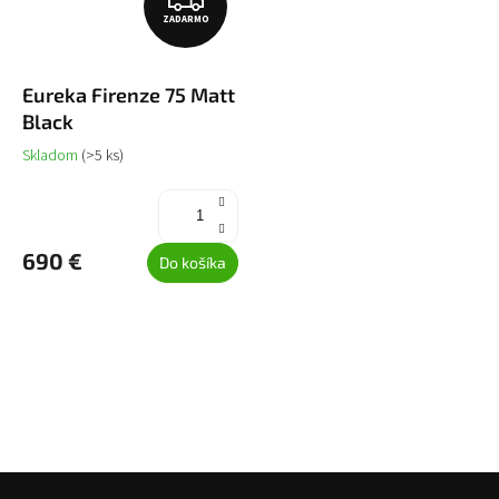
ZADARMO
A
D
Eureka Firenze 75 Matt
A
Black
R
Skladom
(>5 ks)
M
O
690 €
Do košíka
Z