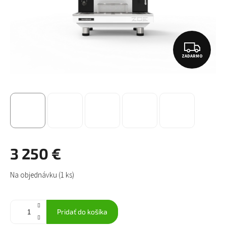
Z
ZADARMO
A
D
A
R
M
O
3 250 €
Jednotková
Na objednávku
(1 ks)
cena:
Pridať do košíka