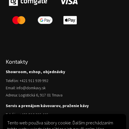
Kontakty
Showroom, eshop, objednávky
Telefón: +421 911 939 992
Email: info@domkavy.sk
Adresa: Logistická 6, 917 01 Trnava
Servis a prenájom kávovarov, praženie kávy
Telefón: +421 910 315 415
Email: obchod@domkavy.sk
Tento web používa súbory cookie. Ďalším prechádzaním