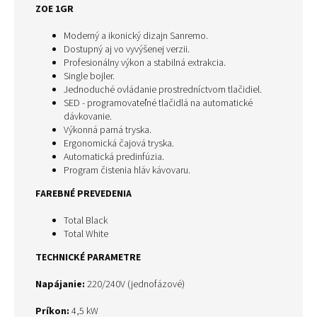
ZOE 1GR
Moderný a ikonický dizajn Sanremo.
Dostupný aj vo vyvýšenej verzii.
Profesionálny výkon a stabilná extrakcia.
Single bojler.
Jednoduché ovládanie prostredníctvom tlačidiel.
SED - programovateľné tlačidlá na automatické
dávkovanie.
Výkonná parná tryska.
Ergonomická čajová tryska.
Automatická predinfúzia.
Program čistenia hláv kávovaru.
FAREBNÉ PREVEDENIA
Total Black
Total White
TECHNICKÉ PARAMETRE
Napájanie:
220/240V (jednofázové)
Príkon
:
4,5 kW