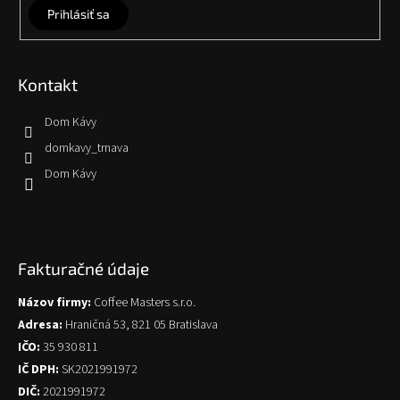
Prihlásiť sa
Kontakt
Dom Kávy
domkavy_trnava
Dom Kávy
Fakturačné údaje
Názov firmy:
Coffee Masters s.r.o.
Adresa:
Hraničná 53, 821 05 Bratislava
IČO:
35 930 811
IČ DPH:
SK2021991972
DIČ:
2021991972