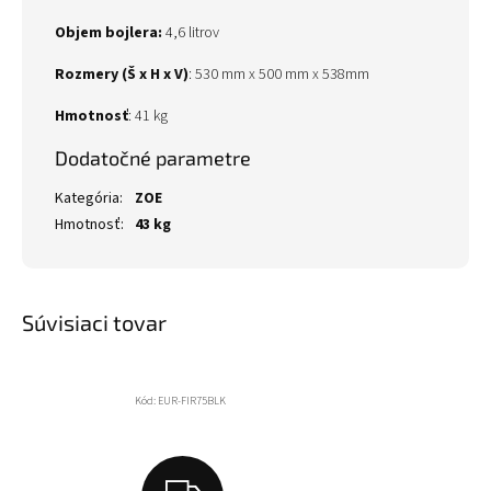
Objem bojlera
:
4,6 litrov
Rozmery (Š x H x V)
:
530 mm x 500 mm x 538mm
Hmotnosť
:
41 kg
Dodatočné parametre
Kategória
:
ZOE
Hmotnosť
:
43 kg
Súvisiaci tovar
Kód:
EUR-FIR75BLK
Z