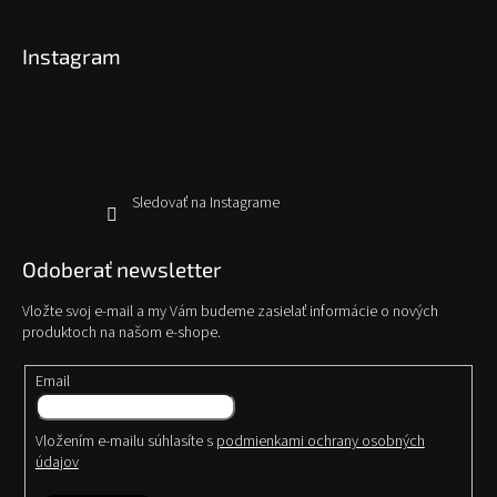
á
p
Instagram
ä
t
i
e
Sledovať na Instagrame
Odoberať newsletter
Vložte svoj e-mail a my Vám budeme zasielať informácie o nových
produktoch na našom e-shope.
Email
Vložením e-mailu súhlasíte s
podmienkami ochrany osobných
údajov