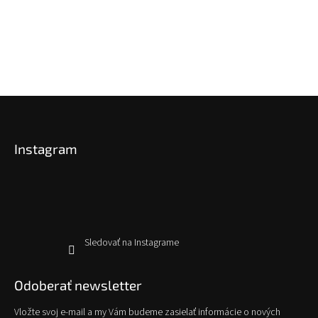
Z
á
p
Instagram
ä
t
i
e
Sledovať na Instagrame
Odoberať newsletter
Vložte svoj e-mail a my Vám budeme zasielať informácie o nových