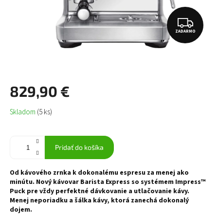
Z
ZADARMO
A
D
A
R
829,90 €
M
Jednotková
Skladom
(5 ks)
O
cena:
Pridať do košíka
Od kávového zrnka k dokonalému espresu za menej ako
minútu. Nový kávovar Barista Express so systémem Impress™
Puck pre vždy perfektné dávkovanie a utlačovanie kávy.
Menej neporiadku a šálka kávy, ktorá zanechá dokonalý
dojem.