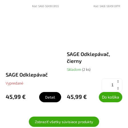
Kód:
SAGE-SEA501BSS
Kód:
SAGE-SEA501BTR
SAGE Odklepávač,
čierny
Skladom
(2 ks)
SAGE Odklepávač
Vypredané
45,99 €
45,99 €
Do košíka
Detail
Zobraziť všetky súvisiace produkty