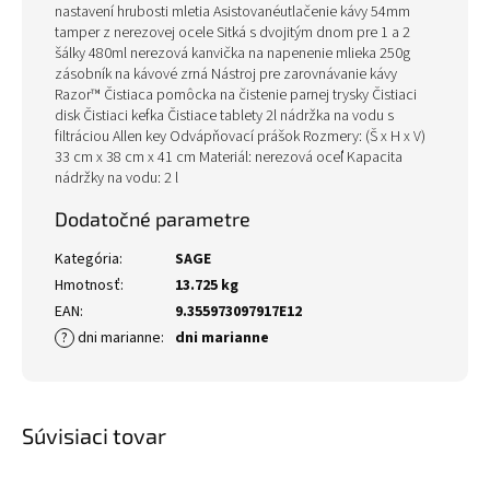
nastavení hrubosti mletia Asistovanéutlačenie kávy 54mm
tamper z nerezovej ocele Sitká s dvojitým dnom pre 1 a 2
šálky 480ml nerezová kanvička na napenenie mlieka 250g
zásobník na kávové zrná Nástroj pre zarovnávanie kávy
Razor™ Čistiaca pomôcka na čistenie parnej trysky Čistiaci
disk Čistiaci kefka Čistiace tablety 2l nádržka na vodu s
filtráciou Allen key Odvápňovací prášok Rozmery: (Š x H x V)
33 cm x 38 cm x 41 cm Materiál: nerezová oceľ Kapacita
nádržky na vodu: 2 l
Dodatočné parametre
Kategória
:
SAGE
Hmotnosť
:
13.725 kg
EAN
:
9.355973097917E12
?
dni marianne
:
dni marianne
Súvisiaci tovar