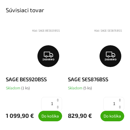
Súvisiaci tovar
Kód:
SAGE-BES920BSS
Kód:
SAGE-SES876BSS
Z
Z
ZADARMO
ZADARMO
A
A
D
D
SAGE BES920BSS
SAGE SES876BSS
A
A
Skladom
(1 ks)
Skladom
(5 ks)
R
R
M
M
O
O
1 099,90 €
829,90 €
Do košíka
Do košíka