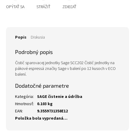
OPÝTAŤ SA
STRÁŽIŤ
ZDIEĽAŤ
Popis
Diskusia
Podrobný popis
Čistič sparovacej jednotky Sage SCC202 Čistič jednotky na
pákové espressá značky Sage v balení po 12 kusoch v ECO
balení.
Dodatočné parametre
Kategória
:
SAGE čistenie a údržba
Hmotnosť
:
0.103 kg
EAN
:
9.3559731358E12
Položka bola vypredaná…