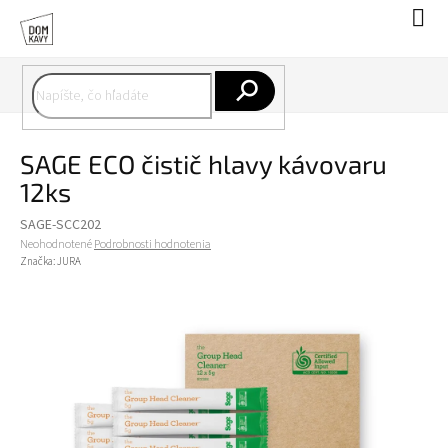
Prejsť
Nák
na
koší
obsah
Hľadať
SAGE ECO čistič hlavy kávovaru
12ks
SAGE-SCC202
Priemerné
Neohodnotené
Podrobnosti hodnotenia
hodnotenie
Značka:
JURA
produktu
je
0,0
z
5
hviezdičiek.