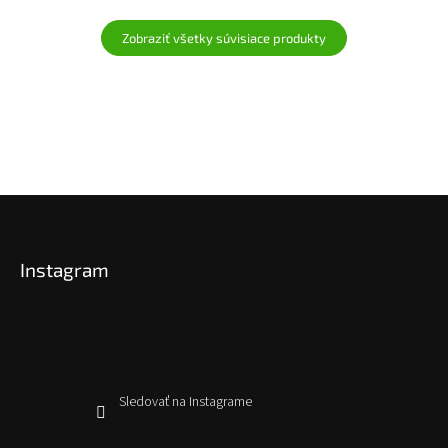
Zobraziť všetky súvisiace produkty
Z
á
p
Instagram
ä
t
i
e
Sledovať na Instagrame