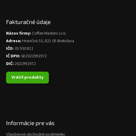
Fakturačné údaje
Názov firmy:
Coffee Masters s.r.o.
Adresa:
Hraničná 53, 821 05 Bratislava
IČO:
35 930 811
IČ DPH:
SK2021991972
DIČ:
2021991972
Vrátiť produkty
Informácie pre vás
Všeobecné obchodné podmienky