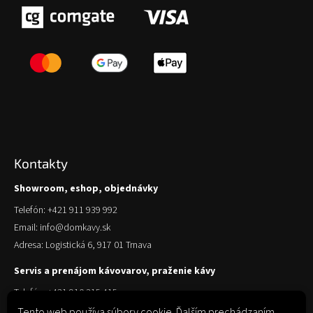
Kontakty
Showroom, eshop, objednávky
Telefón: +421 911 939 992
Email: info@domkavy.sk
Adresa: Logistická 6, 917 01 Trnava
Servis a prenájom kávovarov, praženie kávy
Telefón: +421 910 315 415
Email: obchod@domkavy.sk
Tento web používa súbory cookie. Ďalším prechádzaním