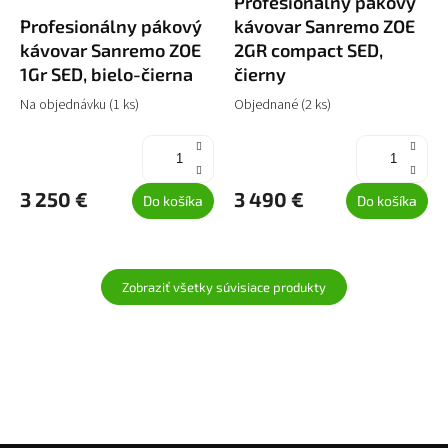
Profesionálny pákový
A
A
Profesionálny pákový
kávovar Sanremo ZOE
R
R
kávovar Sanremo ZOE
2GR compact SED,
M
M
1Gr SED, bielo-čierna
čierny
O
O
Na objednávku
(1 ks)
Objednané
(2 ks)
3 250 €
3 490 €
Do košíka
Do košíka
Zobraziť všetky súvisiace produkty