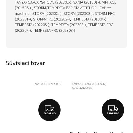
TANYA-R16-CAPS-PODS (202301-), VANIA (201301-), VINTAGE
(201506-) ; STORM/TEMPESTA BARISTA ATTITUDE - Coffee
machine - STORM (202301-), STORM (202302-), STORM-FRC
(202301-), STORM-FRC (202302-), TEMPESTA (201904-),
TEMPESTA (202205-), TEMPESTA (202303-), TEMPESTA-FRC
(202207-), TEMPESTA-FRC (202303-)
Súvisiaci tovar
Kód:
ZOB111712006D
Kód:
SANREMO-ZOEBLACK /
KOE211212006E
Z
Z
ZADARMO
ZADARMO
A
A
D
D