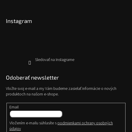
Z
á
p
Instagram
ä
t
i
e
Sledovať na Instagrame
Odoberať newsletter
Vložte svoj e-mail a my Vám budeme zasielať informácie o nových
produktoch na našom e-shope.
Email
Vložením e-mailu súhlasíte s
podmienkami ochrany osobných
údajov