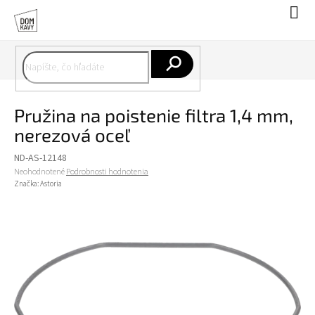
Prejsť
Nák
na
koší
obsah
Hľadať
Pružina na poistenie filtra 1,4 mm,
nerezová oceľ
ND-AS-12148
Priemerné
Neohodnotené
Podrobnosti hodnotenia
hodnotenie
Značka:
Astoria
produktu
je
0,0
z
5
hviezdičiek.