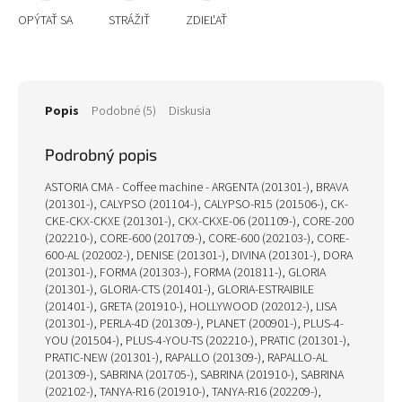
OPÝTAŤ SA
STRÁŽIŤ
ZDIEĽAŤ
Popis
Podobné (5)
Diskusia
Podrobný popis
ASTORIA CMA - Coffee machine - ARGENTA (201301-), BRAVA
(201301-), CALYPSO (201104-), CALYPSO-R15 (201506-), CK-
CKE-CKX-CKXE (201301-), CKX-CKXE-06 (201109-), CORE-200
(202210-), CORE-600 (201709-), CORE-600 (202103-), CORE-
600-AL (202002-), DENISE (201301-), DIVINA (201301-), DORA
(201301-), FORMA (201303-), FORMA (201811-), GLORIA
(201301-), GLORIA-CTS (201401-), GLORIA-ESTRAIBILE
(201401-), GRETA (201910-), HOLLYWOOD (202012-), LISA
(201301-), PERLA-4D (201309-), PLANET (200901-), PLUS-4-
YOU (201504-), PLUS-4-YOU-TS (202210-), PRATIC (201301-),
PRATIC-NEW (201301-), RAPALLO (201309-), RAPALLO-AL
(201309-), SABRINA (201705-), SABRINA (201910-), SABRINA
(202102-), TANYA-R16 (201910-), TANYA-R16 (202209-),