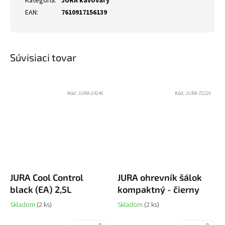
Kategória
:
JURA kávovary
EAN
:
7610917156139
Súvisiaci tovar
Kód:
JURA-24246
Kód:
JURA-72229
JURA Cool Control
JURA ohrevník šálok
black (EA) 2,5L
kompaktný - čierny
Skladom
(2 ks)
Skladom
(2 ks)