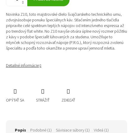
Novinka Z10, toto majstrovské dielo švajčiarskeho technického umu,
zdvojnásobuje ponuku špeciálnych káv. Stlačením jedného tlačidla
pripravíte celé spektrum teplých nápojov od intenzívneho espressa až
po trendový flat white. No Z10 navyše otvára úplne nový rozmer pôžitku
z kávy v podobe špecialít lúhovaných za studena. Umožňuje to
mlynček schopný rozoznávať nápoje (P.R.G.), ktorý rozpozná zvolenú
špecialitu a podľa toho okamžite a presne upraví jemnosť mletia.
Detailné informácie
OPÝTAŤ SA
STRÁŽIŤ
ZDIEĽAŤ
Popis
Podobné (1)
Súvisiace súbory (1)
Videá (1)