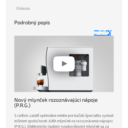
Pripraví
Diskusia
Prelomový
až 40
kávovar
kávových
Podrobný popis
Z10 s
nápojov
P.R.G. pre
a
horúce i
špecialít
studené
od
kávové
teplých
špeciality
až po
studené.
Nový mlynček rozoznávajúci nápoje
(P.R.G.)
S cieľom zaistiť optimálne mletie pre každú špecialitu vyvinuli
inžinieri spoločnosti JURA mlynček na rozoznávanie nápojov
(P.R.G.). Elektronicky riadený vysokovýkonný mlynček sa za