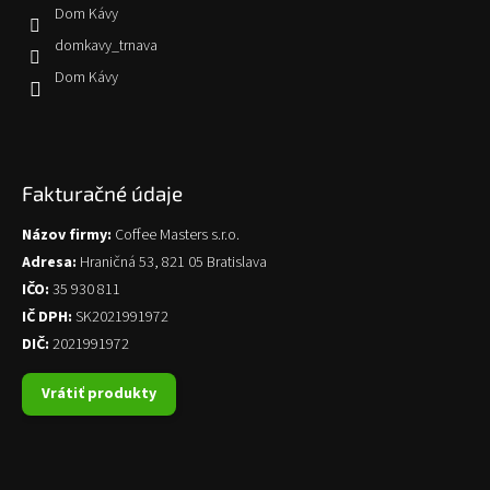
Dom Kávy
domkavy_trnava
Dom Kávy
Fakturačné údaje
Názov firmy:
Coffee Masters s.r.o.
Adresa:
Hraničná 53, 821 05 Bratislava
IČO:
35 930 811
IČ DPH:
SK2021991972
DIČ:
2021991972
Vrátiť produkty