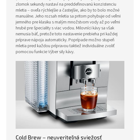
zlomok sekundy nastaví na preddefinovanú konzistenciu
mletia – oveľa rýchlejšie a častejšie, ako by to bolo možné
manuálne. Jeho rozsah mletia sa pritom pohybuje od veľmi
jemného pre klasiku s malým množstvom vody až po veľmi
hrubé pre špeciality s viac vodou. Milovníci kávy sa však
nemusia báť, pretože toto nastavenie prebieha pri každej
príprave nápoja automaticky. Poprípade možno stupeň
mletia pred každou prípravou taktiež individuálne zvoliť
pomocou funkcie Výber sily kávy.
Cold Brew – neuveriteľná sviežosť