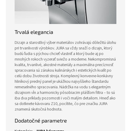
Trvalá elegancia
Dizajn a starostlivý výber materiálov zohrávajú dôležitú úlohu
pri trvanlivosti výrobkov. JURA sa vždy snaží o dizajn, ktorý
budú ľudia s pýchou chcieť vlastniť a ktorý bude aj po
mnohých rokoch vyzerať sviežo a moderne. Nekompromisná
kvalita, trvanlivé, akostné materiály a maximálna precíznosť
spracovania sú zárukou kulinárskych i estetických kvalít po
celú dobu životnosti stroja. Komplexný konvexne-konkávny
hliníkový predný panel je ukážkou najvyššieho štandardu
remeselného spracovania. Nádržka na vodu s elegantným
dizajnom vĺn a harmonicky pôsobiacim plášťom filtra – to sú
iba dva príklady pozornosti i voči malým detailom. Hneď ako
sa dotknete kávovaru Z10, pocítite, čo pre značku JURA
znamená skutočná hodnota.
Dodatočné parametre