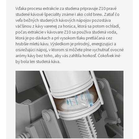
Vďaka procesu extrakcie za studena pripravuje Z10 pravé
studené kávové špeciality známe i ako cold brew. Zatiaľ čo
veľa bežných studených kávových nápojov pozostáva
väčšinou z kávy varenej za horúca, ktorá sa potom ochladí,
počas extrakcie v kávovare Z10 sa používa studená voda,
ktorá je po dávkach a pri vysokom tlaku pretláčaná cez
hrubšie mletú kávu. Výsledkom je prírodný, energizujúci a
osviežujúci nápoj, v ktorom si môžete plne vychutnať ovocné
arómy kávy bez toho, aby vás zahltila horkosť. Čokoľvek iné
by bola len studená káva.