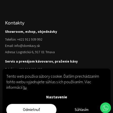
Kontakty
Showroom, eshop, objednávky
Telefón: +421 911 939 992
Email: info@domkavy.sk
Adresa: Logistická 6, 917 01 Trnava
Servis a prenájom kávovarov, praženie kávy
Telefón: +421 910 315 415
Email: obchod@domkavy.sk
Tento web používa súbory cookie. Ďalším prechádzaním
tohto webu vyjadrujete súhlas s ich používaním. Viac
Adresa: Logistická 6, 917 01 Trnava
informácií
tu
.
Nastavenie
Odmietnuť
Súhlasím