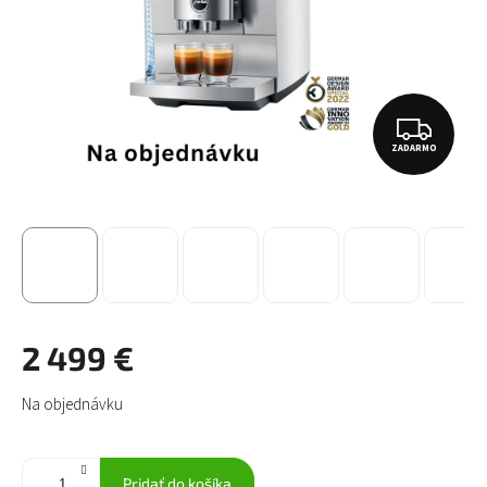
Z
ZADARMO
A
D
A
R
M
O
2 499 €
Jednotková
Na objednávku
cena:
Pridať do košíka