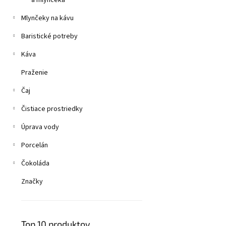
a mlynčeka
Mlynčeky na kávu
Baristické potreby
Káva
Praženie
Čaj
Čistiace prostriedky
Úprava vody
Porcelán
Čokoláda
Značky
Top 10 produktov