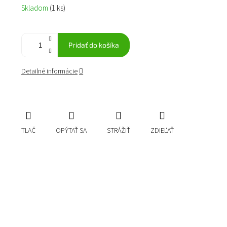
Jednotková
Skladom
(1 ks)
cena:
Pridať do košíka
Detailné informácie
TLAČ
OPÝTAŤ SA
STRÁŽIŤ
ZDIEĽAŤ