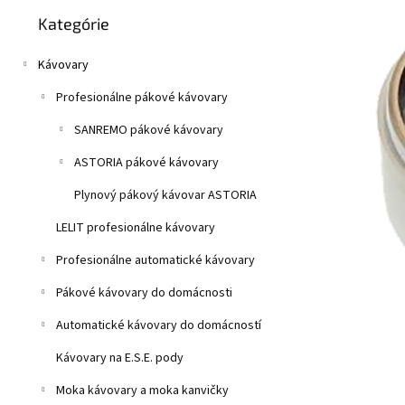
Preskočiť
z
n
Kategórie
kategórie
5
e
hviezdičiek.
l
Kávovary
Profesionálne pákové kávovary
SANREMO pákové kávovary
ASTORIA pákové kávovary
Plynový pákový kávovar ASTORIA
LELIT profesionálne kávovary
Profesionálne automatické kávovary
Pákové kávovary do domácnosti
Automatické kávovary do domácností
Kávovary na E.S.E. pody
Moka kávovary a moka kanvičky