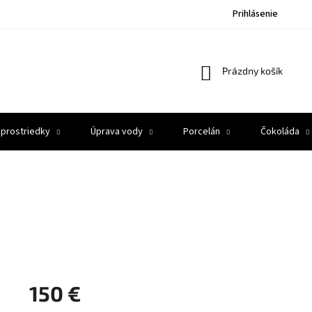
Prihlásenie
Nákupný
Prázdny košík
košík
 prostriedky
Úprava vody
Porcelán
Čokoláda
150 €