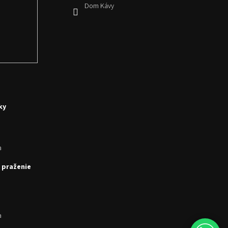
Dom Kávy
ky
a
 praženie
a