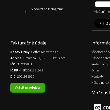
Sledovať na Instagrame
Vložením e-
Prihlás
Fakturačné údaje
Informác
Názov firmy:
Coffee Masters s.r.o.
Všeobecné 
Adresa:
Hraničná 53, 821 05 Bratislava
Zásady ochr
IČO:
35 930 811
Reklamačný 
IČ DPH:
SK2021991972
O nás
DIČ:
2021991972
Kontakty
Nákup na spl
Vrátiť produkty
Možnosti