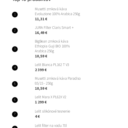
Musetti zrnková káva
Evoluzione 100% Arabica 250g
11,31 €
JURA Filter Claris Smart +
16,49 €
BigBean zrnková káva
Ethiopia Guji BIO 100%
Arabica 250g
10,59 €
Lelit Bianca PL162 T V3
2 399 €
Musetti zrnková káva Paradiso
85/15 - 250g
10,59 €
Lelit Mara X PL62X V2
1 299 €
Lelit silikónové tesnenie
4 €
Lelit filter na vodu 70l