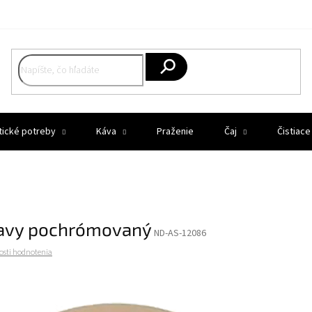
Hľadať
tické potreby
Káva
Praženie
Čaj
Čistiace
avy pochrómovaný
ND-AS-12086
osti hodnotenia