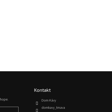
Kontakt
shope.
Dom Kávy
domkavy_trnava