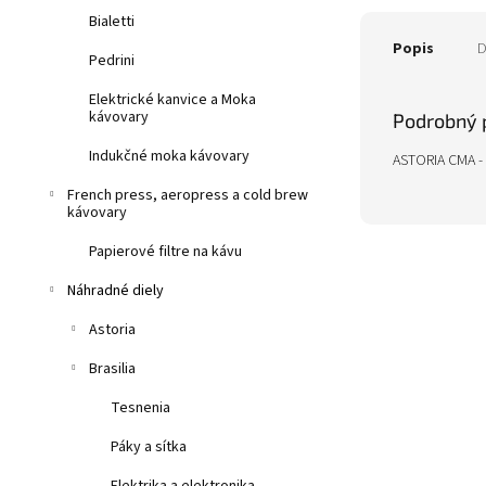
Bialetti
Popis
D
Pedrini
Elektrické kanvice a Moka
kávovary
Podrobný 
Indukčné moka kávovary
ASTORIA CMA -
French press, aeropress a cold brew
kávovary
Papierové filtre na kávu
Náhradné diely
Astoria
Brasilia
Tesnenia
Páky a sítka