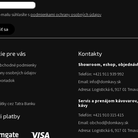
mailu súhlasíte s
podmienkami ochrany osobných údajov
iť sa
ie pre vás
Kontakty
Showroom, eshop, objednáv
obchodné podmienky
any osobných údajov
Telefón: +421 911 939 992
poriadok
Email: info@domkavy.sk
Adresa: Logistická 6, 917 01 Trnav
Servis a prenájom kávovarov,
átky cez Tatra Banku
kávy
Telefón: +421 910 315 415
 platby
Email: obchod@domkavy.sk
Adresa: Logistická 6, 917 01 Trnav