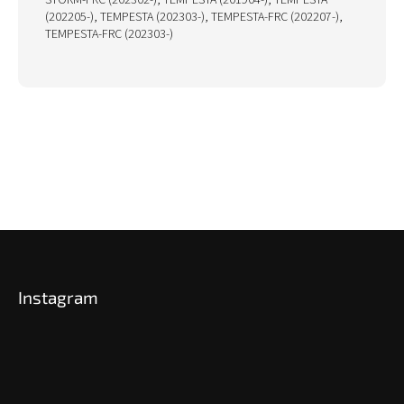
STORM-FRC (202302-), TEMPESTA (201904-), TEMPESTA
(202205-), TEMPESTA (202303-), TEMPESTA-FRC (202207-),
TEMPESTA-FRC (202303-)
Z
á
p
Instagram
ä
t
i
e