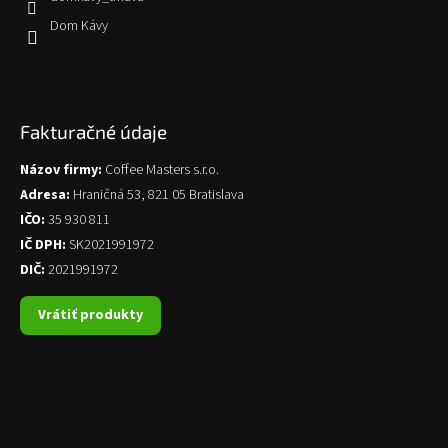
Dom Kávy
Fakturačné údaje
Názov firmy:
Coffee Masters s.r.o.
Adresa:
Hraničná 53, 821 05 Bratislava
IČO:
35 930 811
IČ DPH:
SK2021991972
DIČ:
2021991972
Vrátiť produkty