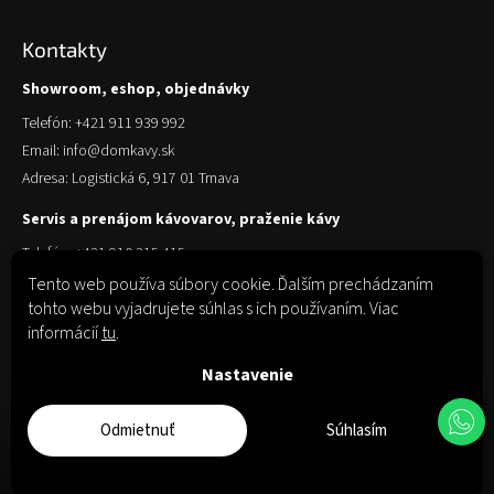
Kontakty
Showroom, eshop, objednávky
Telefón: +421 911 939 992
Email: info@domkavy.sk
Adresa: Logistická 6, 917 01 Trnava
Servis a prenájom kávovarov, praženie kávy
Telefón: +421 910 315 415
Email: obchod@domkavy.sk
Tento web používa súbory cookie. Ďalším prechádzaním
tohto webu vyjadrujete súhlas s ich používaním. Viac
Adresa: Logistická 6, 917 01 Trnava
informácií
tu
.
Nastavenie
Odmietnuť
Súhlasím
Copyright 2026
Dom Kávy
. Všetky práva vyhradené.
Upraviť nastavenie
cookies