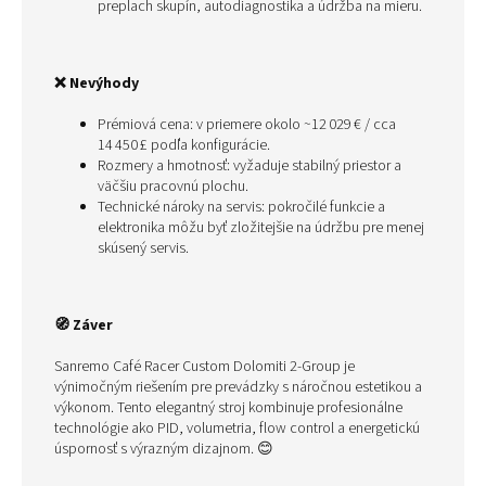
preplach skupín, autodiagnostika a údržba na mieru.
❌ Nevýhody
Prémiová cena: v priemere okolo ~12 029 € / cca
14 450 £ podľa konfigurácie.
Rozmery a hmotnosť: vyžaduje stabilný priestor a
väčšiu pracovnú plochu.
Technické nároky na servis: pokročilé funkcie a
elektronika môžu byť zložitejšie na údržbu pre menej
skúsený servis.
🧭 Záver
Sanremo Café Racer Custom Dolomiti 2‑Group je
výnimočným riešením pre prevádzky s náročnou estetikou a
výkonom. Tento elegantný stroj kombinuje profesionálne
technológie ako PID, volumetria, flow control a energetickú
úspornosť s výrazným dizajnom. 😊