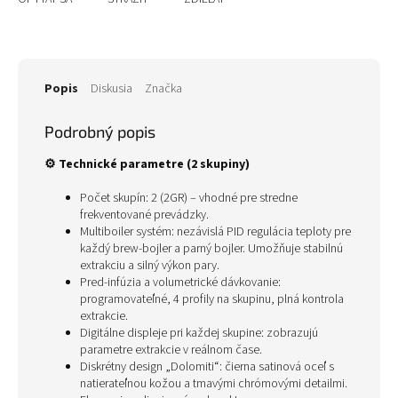
Popis
Diskusia
Značka
Podrobný popis
⚙️ Technické parametre (2 skupiny)
Počet skupín: 2 (2GR) – vhodné pre stredne
frekventované prevádzky.
Multiboiler systém: nezávislá PID regulácia teploty pre
každý brew‑bojler a parný bojler. Umožňuje stabilnú
extrakciu a silný výkon pary.
Pred-infúzia a volumetrické dávkovanie:
programovateľné, 4 profily na skupinu, plná kontrola
extrakcie.
Digitálne displeje pri každej skupine: zobrazujú
parametre extrakcie v reálnom čase.
Diskrétny design „Dolomiti“: čierna satinová oceľ s
natierateľnou kožou a tmavými chrómovými detailmi.