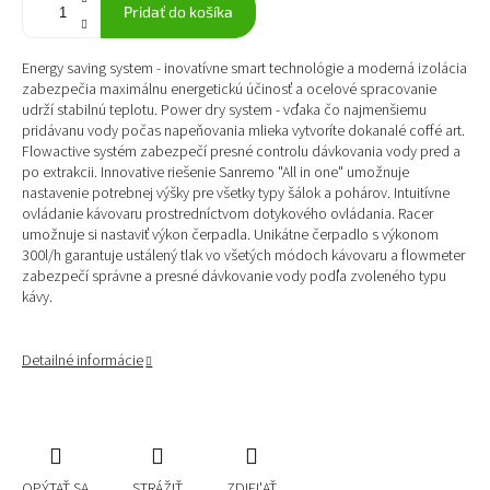
Pridať do košíka
Energy saving system - inovatívne smart technológie a moderná izolácia
zabezpečia maximálnu energetickú účinosť a ocelové spracovanie
udrží stabilnú teplotu. Power dry system - vďaka čo najmenšiemu
pridávanu vody počas napeňovania mlieka vytvoríte dokanalé coffé art.
Flowactive systém zabezpečí presné controlu dávkovania vody pred a
po extrakcii. Innovative riešenie Sanremo "All in one" umožnuje
nastavenie potrebnej výšky pre všetky typy šálok a pohárov. Intuitívne
ovládanie kávovaru prostredníctvom dotykového ovládania. Racer
umožnuje si nastaviť výkon čerpadla. Unikátne čerpadlo s výkonom
300l/h garantuje ustálený tlak vo všetých módoch kávovaru a flowmeter
zabezpečí správne a presné dávkovanie vody podľa zvoleného typu
kávy.
Detailné informácie
OPÝTAŤ SA
STRÁŽIŤ
ZDIEĽAŤ