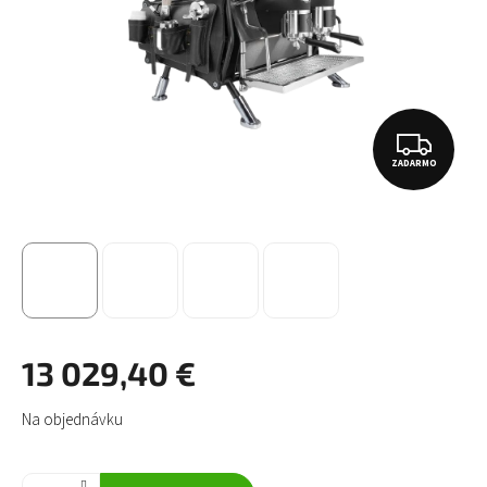
Z
ZADARMO
A
D
A
R
M
O
13 029,40 €
Jednotková
Na objednávku
cena: