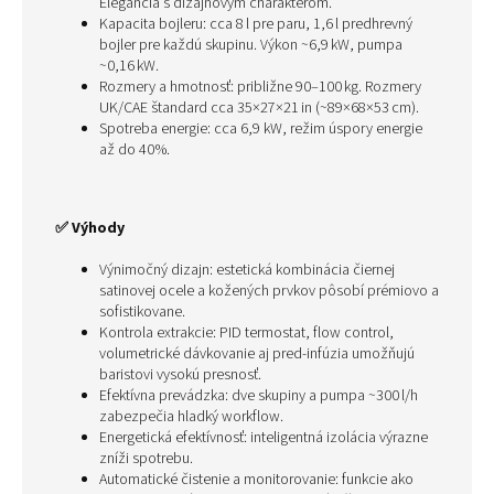
Elegancia s dizajnovým charakterom.
Kapacita bojleru: cca 8 l pre paru, 1,6 l predhrevný
bojler pre každú skupinu. Výkon ~6,9 kW, pumpa
~0,16 kW.
Rozmery a hmotnosť: približne 90–100 kg. Rozmery
UK/CAE štandard cca 35×27×21 in (~89×68×53 cm).
Spotreba energie: cca 6,9 kW, režim úspory energie
až do 40 %.
✅ Výhody
Výnimočný dizajn: estetická kombinácia čiernej
satinovej ocele a kožených prvkov pôsobí prémiovo a
sofistikovane.
Kontrola extrakcie: PID termostat, flow control,
volumetrické dávkovanie aj pred-infúzia umožňujú
baristovi vysokú presnosť.
Efektívna prevádzka: dve skupiny a pumpa ~300 l/h
zabezpečia hladký workflow.
Energetická efektívnosť: inteligentná izolácia výrazne
zníži spotrebu.
Automatické čistenie a monitorovanie: funkcie ako