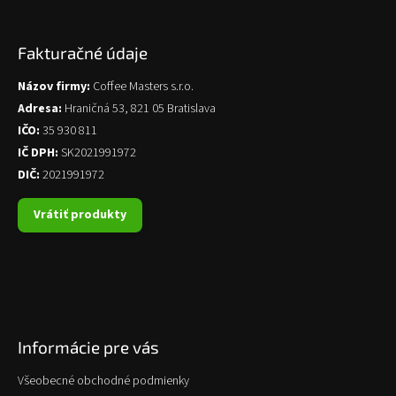
Fakturačné údaje
Názov firmy:
Coffee Masters s.r.o.
Adresa:
Hraničná 53, 821 05 Bratislava
IČO:
35 930 811
IČ DPH:
SK2021991972
DIČ:
2021991972
Vrátiť produkty
Informácie pre vás
Všeobecné obchodné podmienky