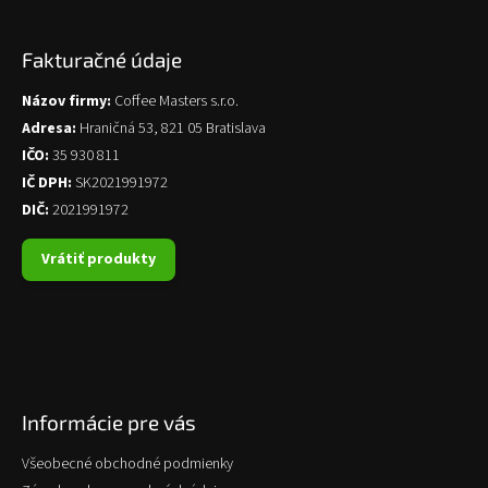
Fakturačné údaje
Názov firmy:
Coffee Masters s.r.o.
Adresa:
Hraničná 53, 821 05 Bratislava
IČO:
35 930 811
IČ DPH:
SK2021991972
DIČ:
2021991972
Vrátiť produkty
Informácie pre vás
Všeobecné obchodné podmienky