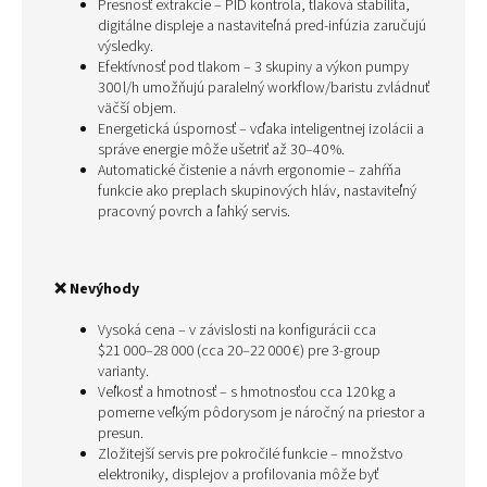
Presnosť extrakcie – PID kontrola, tlaková stabilita,
digitálne displeje a nastaviteľná pred-infúzia zaručujú
výsledky.
Efektívnosť pod tlakom – 3 skupiny a výkon pumpy
300 l/h umožňujú paralelný workflow/baristu zvládnuť
väčší objem.
Energetická úspornosť – vďaka inteligentnej izolácii a
správe energie môže ušetriť až 30–40 %.
Automatické čistenie a návrh ergonomie – zahŕňa
funkcie ako preplach skupinových hláv, nastaviteľný
pracovný povrch a ľahký servis.
❌ Nevýhody
Vysoká cena – v závislosti na konfigurácii cca
$21 000–28 000 (cca 20–22 000 €) pre 3‑group
varianty.
Veľkosť a hmotnosť – s hmotnosťou cca 120 kg a
pomerne veľkým pôdorysom je náročný na priestor a
presun.
Zložitejší servis pre pokročilé funkcie – množstvo
elektroniky, displejov a profilovania môže byť