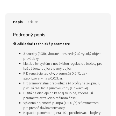
Popis
Diskusia
Podrobný popis
⚙️
Základné technické parametre
3 skupiny (3GR), vhodné pre stredný až vysoký objem
prevádzky.
Multiboiler systém s nezávislou reguláciou teploty pre
každý brew‑bojler a parný bojler.
PID regulácia teploty, presnosť ± 0,5 °C, tlak
stabilizovaný na ± 0,02 bar.
Programovateľná pred-infúzia (4 profily na skupinu),
plynulá regulácia prietoku vody (Flowactive).
Digitálne displeje pri každej skupine, zobrazujú
parametre extrakcie v reálnom čase.
Výkonná objemová pumpa (±300 l/h) s flowmetrom
pre presné dávkovanie vody.
Kapacita parného bojlera: 10 l, predhrievacie bojlery