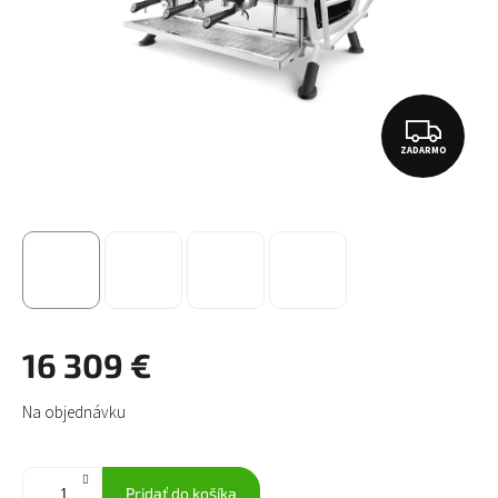
Z
ZADARMO
A
D
A
R
M
O
16 309 €
Jednotková
Na objednávku
cena:
Pridať do košíka