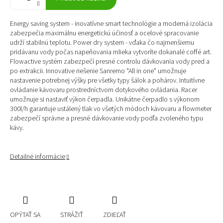
Energy saving system - inovatívne smart technológie a moderná izolácia
zabezpečia maximálnu energetickú účinosť a ocelové spracovanie
udrží stabilnú teplotu. Power dry system - vďaka čo najmenšiemu
pridávanu vody počas napeňovania mlieka vytvoríte dokanalé coffé art.
Flowactive systém zabezpečí presné controlu dávkovania vody pred a
po extrakcii. Innovative riešenie Sanremo "All in one" umožnuje
nastavenie potrebnej výšky pre všetky typy šálok a pohárov. Intuitívne
ovládanie kávovaru prostredníctvom dotykového ovládania. Racer
umožnuje si nastaviť výkon čerpadla. Unikátne čerpadlo s výkonom
300l/h garantuje ustálený tlak vo všetých módoch kávovaru a flowmeter
zabezpečí správne a presné dávkovanie vody podľa zvoleného typu
kávy.
Detailné informácie
OPÝTAŤ SA
STRÁŽIŤ
ZDIEĽAŤ