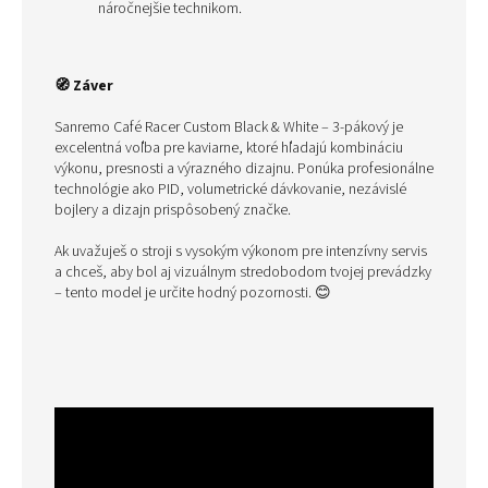
náročnejšie technikom.
🧭 Záver
Sanremo Café Racer Custom Black & White – 3-pákový je
excelentná voľba pre kaviarne, ktoré hľadajú kombináciu
výkonu, presnosti a výrazného dizajnu. Ponúka profesionálne
technológie ako PID, volumetrické dávkovanie, nezávislé
bojlery a dizajn prispôsobený značke.
Ak uvažuješ o stroji s vysokým výkonom pre intenzívny servis
a chceš, aby bol aj vizuálnym stredobodom tvojej prevádzky
– tento model je určite hodný pozornosti. 😊