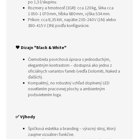
po 1,5 l/skupinu.
Rozmery a hmotnosť (3GR): cca 120 kg, šírka cca
1 050–1 070 mm, hĺbka 680 mm, výška 534 mm.
Príkon: cca 8,35 kW, napätie 230–240 V (1N) alebo
380–415 V (3N) podľa konfigurácie.
🖤 Dizajn "Black & White"
Čiernobiela povrchová úprava s jednoduchým,
elegantným kontrastom – dostupná ako jedna z
oficiálnych variantov farieb (vedľa Dolomiti, Naked a
ďalších).
Kompaktný, no robustný vzhľad doplnený LED
osvetlením pracovnej plochy a ambientným
podsvietením loga.
✅ Výhody
Špičková estetika a branding – výrazný stroj, ktorý
zaujme vizuálne i funkčne.