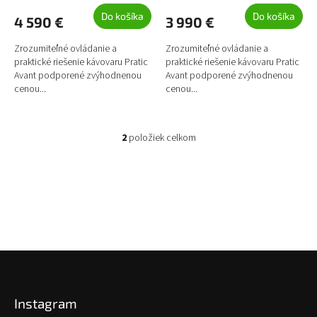
v
O
O
Do košíka
Do košíka
4 590 €
3 990 €
Zrozumiteľné ovládanie a
Zrozumiteľné ovládanie a
praktické riešenie kávovaru Pratic
praktické riešenie kávovaru Pratic
Avant podporené zvýhodnenou
Avant podporené zvýhodnenou
cenou...
cenou...
2
položiek celkom
O
v
l
á
d
a
c
i
e
Z
p
á
r
p
v
Instagram
ä
k