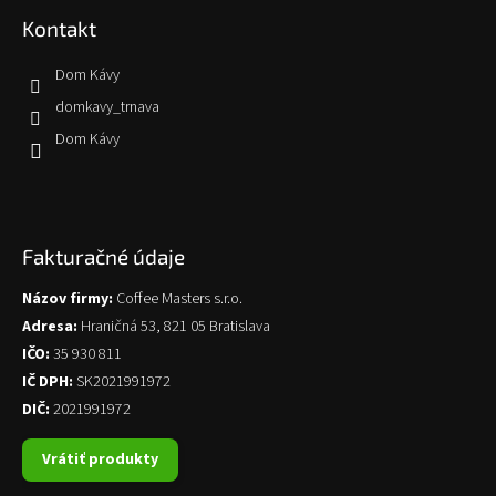
Kontakt
Dom Kávy
domkavy_trnava
Dom Kávy
Fakturačné údaje
Názov firmy:
Coffee Masters s.r.o.
Adresa:
Hraničná 53, 821 05 Bratislava
IČO:
35 930 811
IČ DPH:
SK2021991972
DIČ:
2021991972
Vrátiť produkty