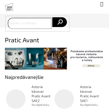
Prejsť
Nák
na
koší
obsah
Hľadať
Pratic Avant
Najpredávanejšie
Astoria
Astoria
kávovar
kávovar
Pratic Avant
Pratic Avant
SAE2
SAE1
Na objednávku
Na objednávku