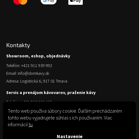
Kontakty
Showroom, eshop, objednávky
Telefón: +421 911 939 992
Email: info@domkavy.sk
Adresa: Logistická 6, 917 01 Trnava
Servis a prenájom kávovarov, praženie kávy
Telefón: +421 910 315 415
Email: obchod@domkavy.sk
Tento web používa súbory cookie. Ďalším prechádzaním
tohto webu vyjadrujete súhlas s ich používaním. Viac
Adresa: Logistická 6, 917 01 Trnava
informácií
tu
.
Nastavenie