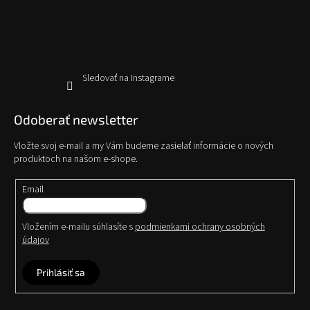
y
t
v
i
ý
e
p
i
s
Sledovať na Instagrame
u
Odoberať newsletter
Vložte svoj e-mail a my Vám budeme zasielať informácie o nových
produktoch na našom e-shope.
Email
Vložením e-mailu súhlasíte s
podmienkami ochrany osobných
údajov
Prihlásiť sa