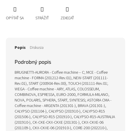
OPÝTAŤ SA
STRÁŽIŤ
ZDIEĽAŤ
Popis
Diskusia
Podrobný popis
BRUGNETTI-AURORA - Coffee machine – C; MCE - Coffee
machine - FORMA (201212-Rev.01), NEW-START (201111-
Rev.01), START (200904-Rev.00), TOUCH (201111-Rev.01;
WEGA - Coffee machine - AIRY, ATLAS, COLOSSEUM,
COMBINOVA, ESPRESSA, EURO-2000, FORMULA-MILANO,
NOVA, POLARIS, SPHERA, START, SYNTESIS; ASTORIA CMA -
Coffee machine - ARGENTA (201301-), BRAVA (201301-),
CALYPSO (201104-), CALYPSO (201910-), CALYPSO-R15
(201506-), CALYPSO-R15 (201910-), CALYPSO-R15-AUSTRALIA
(201910-), CK-CKE-CKX-CKXE (201301-), CKX-CKXE-06
(201109-), CKX-CKXE-06 (201910-), CORE-200 (202210-),