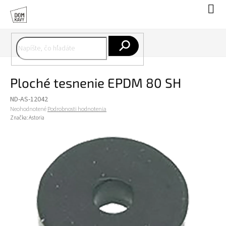
Prejsť
Nák
na
koší
obsah
Hľadať
Ploché tesnenie EPDM 80 SH
ND-AS-12042
Priemerné
Neohodnotené
Podrobnosti hodnotenia
hodnotenie
Značka:
Astoria
produktu
je
0,0
z
5
hviezdičiek.