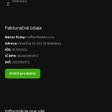
Dom Kávy
Fakturačné údaje
Názov firmy:
Coffee Masters s.r.o.
Adresa:
Hraničná 53, 821 05 Bratislava
IČO:
35 930 811
IČ DPH:
SK2021991972
DIČ:
2021991972
Vrátiť produkty
Informácie pre vás