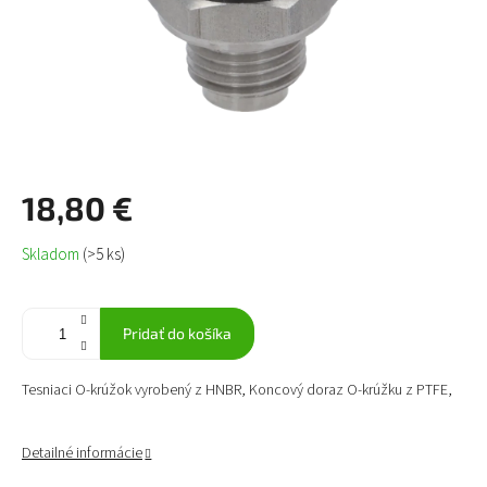
18,80 €
Jednotková
Skladom
(>5 ks)
cena:
Pridať do košíka
Tesniaci O-krúžok vyrobený z HNBR, Koncový doraz O-krúžku z PTFE,
Detailné informácie