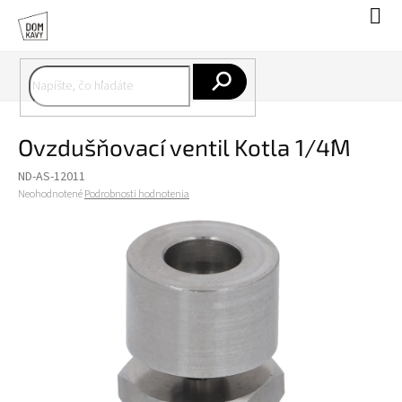
Prejsť
Nák
na
koší
obsah
Hľadať
Ovzdušňovací ventil Kotla 1/4´´M
ND-AS-12011
Priemerné
Neohodnotené
Podrobnosti hodnotenia
hodnotenie
produktu
je
0,0
z
5
hviezdičiek.