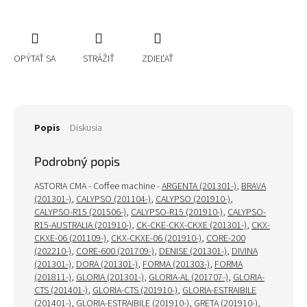
OPÝTAŤ SA
STRÁŽIŤ
ZDIEĽAŤ
Popis
Diskusia
Podrobný popis
ASTORIA CMA - Coffee machine -
ARGENTA (201301-)
,
BRAVA
(201301-)
,
CALYPSO (201104-)
,
CALYPSO (201910-)
,
CALYPSO-R15 (201506-)
,
CALYPSO-R15 (201910-)
,
CALYPSO-
R15-AUSTRALIA (201910-)
,
CK-CKE-CKX-CKXE (201301-)
,
CKX-
CKXE-06 (201109-)
,
CKX-CKXE-06 (201910-)
,
CORE-200
(202210-)
,
CORE-600 (201709-)
,
DENISE (201301-)
,
DIVINA
(201301-)
,
DORA (201301-)
,
FORMA (201303-)
,
FORMA
(201811-)
,
GLORIA (201301-)
,
GLORIA-AL (201707-)
,
GLORIA-
CTS (201401-)
,
GLORIA-CTS (201910-)
,
GLORIA-ESTRAIBILE
(201401-)
,
GLORIA-ESTRAIBILE (201910-)
,
GRETA (201910-)
,