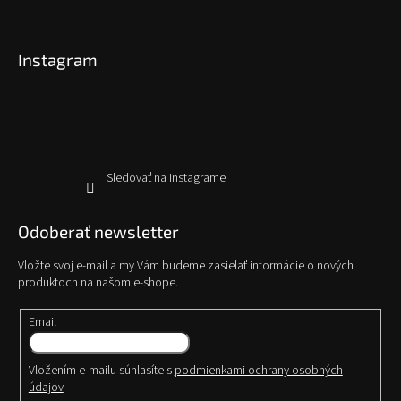
Z
á
p
Instagram
ä
t
i
e
Sledovať na Instagrame
Odoberať newsletter
Vložte svoj e-mail a my Vám budeme zasielať informácie o nových
produktoch na našom e-shope.
Email
Vložením e-mailu súhlasíte s
podmienkami ochrany osobných
údajov