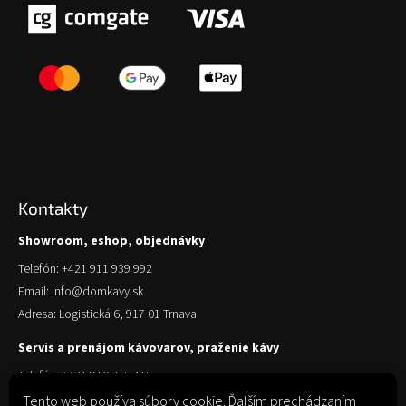
Kontakty
Showroom, eshop, objednávky
Telefón: +421 911 939 992
Email: info@domkavy.sk
Adresa: Logistická 6, 917 01 Trnava
Servis a prenájom kávovarov, praženie kávy
Telefón: +421 910 315 415
Email: obchod@domkavy.sk
Tento web používa súbory cookie. Ďalším prechádzaním