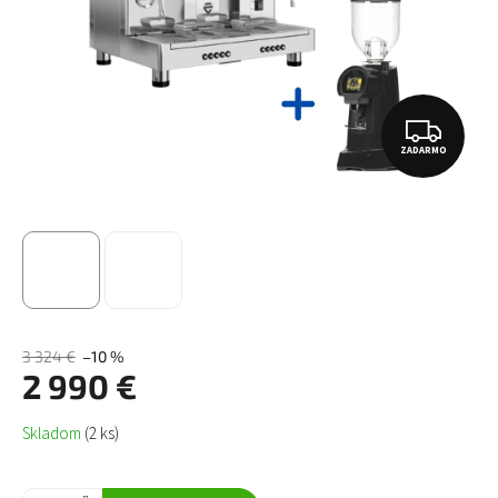
Z
ZADARMO
A
D
A
R
M
O
3 324 €
–10 %
2 990 €
Jednotková
Skladom
(2 ks)
cena: