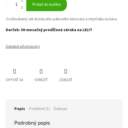
Pridať do košíka
Zvvýhodnený set domáceho pákového kávovaru a mlynčeku na kávu.
Darček: 30-mesačný predĺžená záruka na LELIT
Detailné informácie
OPÝTAŤ SA
STRÁŽIŤ
ZDIEĽAŤ
Popis
Podobné (1)
Diskusia
Podrobný popis