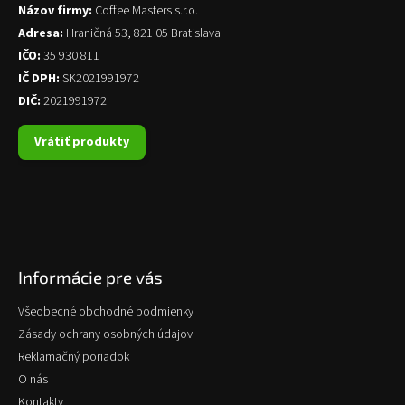
Názov firmy:
Coffee Masters s.r.o.
Adresa:
Hraničná 53, 821 05 Bratislava
IČO:
35 930 811
IČ DPH:
SK2021991972
DIČ:
2021991972
Vrátiť produkty
Informácie pre vás
Všeobecné obchodné podmienky
Zásady ochrany osobných údajov
Reklamačný poriadok
O nás
Kontakty