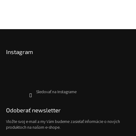
Z
á
p
Instagram
ä
t
i
e
Sledovať na Instagrame
Odoberať newsletter
Vložte svoj e-mail a my Vám budeme zasielať informácie o nových
produktoch na našom e-shope.