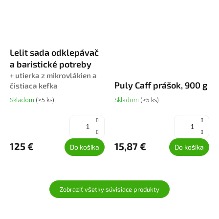
Lelit sada odklepávač
a baristické potreby
+ utierka z mikrovlákien a
Puly Caff prášok, 900 g
čistiaca kefka
Skladom
(>5 ks)
Skladom
(>5 ks)
125 €
15,87 €
Do košíka
Do košíka
Zobraziť všetky súvisiace produkty