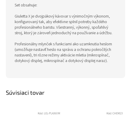
Set obsahuje:
Giuletta X je dvojpákový kávovar s výnimočným výkonom,
konfigurovaný tak, aby efektívne splnil potreby každého
profesionálneho baristu. Všestranný, výkonný, spoľahlivý
stroj, ktorý je zároveň jednoduchý na používanie a údržbu.
Profesionálny mlynček s funkciami ako uzamknutia heslom
(umožňuje nastaviť heslo na správu a ochranu pokročilých
nastavení), tri rôzne režimy aktivácie mletia (mikrospínač,
dotykový displej, mikrospínač a dotykový displej naraz).
Súvisiaci tovar
Kód:
LEL-PLA360M
Kód:
CHEM23