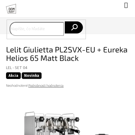
Prejsť
Nák
na
koší
obsah
Hľadať
Lelit Giulietta PL2SVX-EU + Eureka
Helios 65 Matt Black
LEL - SET 04
Akcia
Novinka
Priemerné
Neohodnotené
Podrobnosti hodnotenia
hodnotenie
produktu
je
0,0
z
5
hviezdičiek.