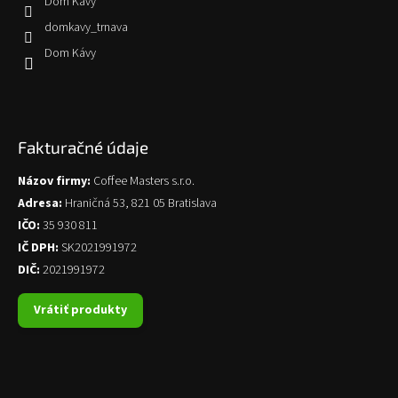
Dom Kávy
domkavy_trnava
Dom Kávy
Fakturačné údaje
Názov firmy:
Coffee Masters s.r.o.
Adresa:
Hraničná 53, 821 05 Bratislava
IČO:
35 930 811
IČ DPH:
SK2021991972
DIČ:
2021991972
Vrátiť produkty