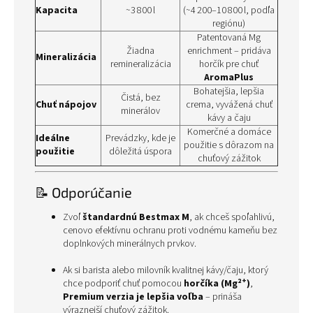
Kapacita
~3 800 l
(~4 200–10 800 l, podľa
regiónu)
Patentovaná Mg
Žiadna
enrichment – pridáva
Mineralizácia
remineralizácia
horčík pre chuť
AromaPlus
Bohatejšia, lepšia
Čistá, bez
Chuť nápojov
crema, vyvážená chuť
minerálov
kávy a čaju
Komerčné a domáce
Ideálne
Prevádzky, kde je
použitie s dôrazom na
použitie
dôležitá úspora
chuťový zážitok
📝 Odporúčanie
Zvoľ
štandardnú Bestmax M
, ak chceš spoľahlivú,
cenovo efektívnu ochranu proti vodnému kameňu bez
doplnkových minerálnych prvkov.
Ak si barista alebo milovník kvalitnej kávy/čaju, ktorý
chce podporiť chuť pomocou
horčíka (Mg²⁺)
,
Premium verzia je lepšia voľba
– prináša
výraznejší chuťový zážitok.