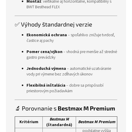
Montáž
: vertikálne aj horizontálne, kompatibilný s
BWT Besthead FLEX
✅ Výhody štandardnej verzie
Ekonomická ochrana
– spoľahlivo znižuje tvrdosť,
častice aj pachy
Pomer cena/výkon
– vhodná pre menšie až stredné
gastro prevádzky
Jednoduchá výmena
– automatické uzatváranie
vody pri výmene bez zdĺhavých úkonov
Flexibilná inštalácia
– dobre sa prispôsobí
priestorovým požiadavkám
🔬 Porovnanie s
Bestmax M Premium
Bestmax M
Kritérium
Bestmax M Premium
(štandardná)
podstatne vyššia