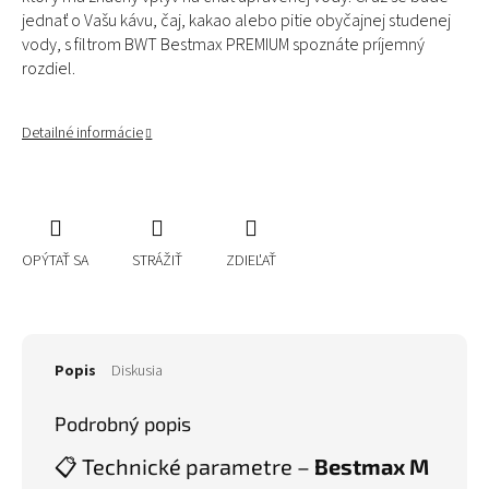
jednať o Vašu kávu, čaj, kakao alebo pitie obyčajnej studenej
vody, s filtrom BWT Bestmax PREMIUM spoznáte príjemný
rozdiel.
Detailné informácie
OPÝTAŤ SA
STRÁŽIŤ
ZDIEĽAŤ
Popis
Diskusia
Podrobný popis
📋 Technické parametre –
Bestmax M