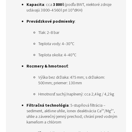
Kapacita
: cca
3 800 l
(podľa BWT, niektoré zdroje
udávajú 3 800–4 560 l pri 10 °dKH)
Prevádzkové podmienky
:
Tlak: 2–8 bar
Teplota vody: 4–30 °C
Teplota okolia: 4–40 °C
Rozmery & hmotnosť
:
Výška bez držiaka: 475 mm; s držiakom:
500 mm; priemer: 130 mm
Hmotnosť suchý/naplnený: cca 2,4 kg / 4,2 kg
Filtračná technológia
: 5-stupňová filtrácia –
sediment, aktívne uhlie, ionex deaktivácia Ca²⁺/Mg²⁺,
uhlie a záverečný jemný prechod; chrání pred vodným
kameňom a chlórom