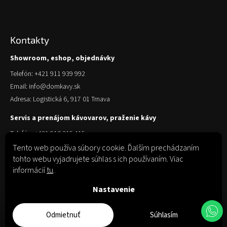
Kontakty
Showroom, eshop, objednávky
Telefón: +421 911 939 992
Email: info@domkavy.sk
Adresa: Logistická 6, 917 01 Trnava
Servis a prenájom kávovarov, praženie kávy
Telefón: +421 910 315 415
Email: obchod@domkavy.sk
Tento web používa súbory cookie. Ďalším prechádzaním
tohto webu vyjadrujete súhlas s ich používaním. Viac
Adresa: Logistická 6, 917 01 Trnava
informácií
tu
.
Nastavenie
Odmietnuť
Súhlasím