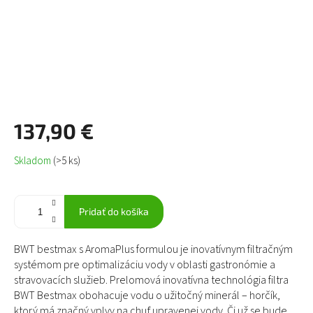
137,90 €
Jednotková
Skladom
(>5 ks)
cena:
Pridať do košíka
BWT bestmax s AromaPlus formulou je inovatívnym filtračným
systémom pre optimalizáciu vody v oblasti gastronómie a
stravovacích služieb. Prelomová inovatívna technológia filtra
BWT Bestmax obohacuje vodu o užitočný minerál – horčík,
ktorý má značný vplyv na chuť upravenej vody. Či už se bude