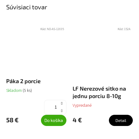
Súvisiaci tovar
Kód:
ND-AS-12035
Kód:
152A
Páka 2 porcie
LF Nerezové sitko na
Skladom
(5 ks)
jednu porciu 8-10g
Vypredané
58 €
4 €
Do košíka
Detail