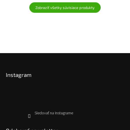
Zobraziť všetky súvisiace produkty
Z
á
p
Instagram
ä
t
i
e
Sledovať na Instagrame