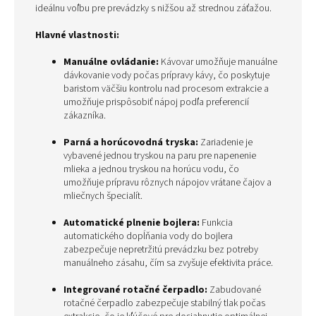
ideálnu voľbu pre prevádzky s nižšou až strednou záťažou.
Hlavné vlastnosti:
Manuálne ovládanie:
Kávovar umožňuje manuálne
dávkovanie vody počas prípravy kávy, čo poskytuje
baristom väčšiu kontrolu nad procesom extrakcie a
umožňuje prispôsobiť nápoj podľa preferencií
zákazníka.
Parná a horúcovodná tryska:
Zariadenie je
vybavené jednou tryskou na paru pre napenenie
mlieka a jednou tryskou na horúcu vodu, čo
umožňuje prípravu rôznych nápojov vrátane čajov a
mliečnych špecialít.
Automatické plnenie bojlera:
Funkcia
automatického dopĺňania vody do bojlera
zabezpečuje nepretržitú prevádzku bez potreby
manuálneho zásahu, čím sa zvyšuje efektivita práce.
Integrované rotačné čerpadlo:
Zabudované
rotačné čerpadlo zabezpečuje stabilný tlak počas