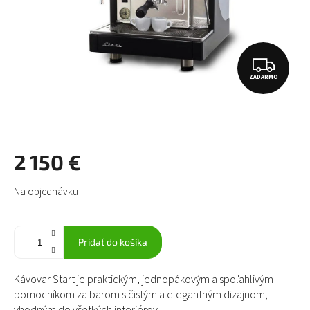
Z
ZADARMO
A
D
A
R
2 150 €
M
Jednotková
Na objednávku
O
cena:
Pridať do košíka
Kávovar Start je praktickým, jednopákovým a spoľahlivým
pomocníkom za barom s čistým a elegantným dizajnom,