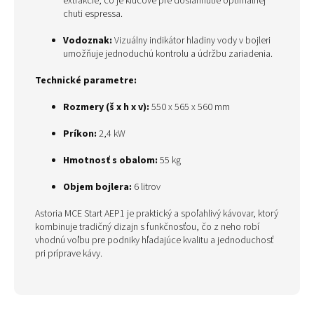
extrakcie, čo je kľúčové pre dosiahnutie optimálnej
chuti espressa.
Vodoznak:
Vizuálny indikátor hladiny vody v bojleri
umožňuje jednoduchú kontrolu a údržbu zariadenia.
Technické parametre:
Rozmery (š x h x v):
550 x 565 x 560 mm
Príkon:
2,4 kW
Hmotnosť s obalom:
55 kg
Objem bojlera:
6 litrov
Astoria MCE Start AEP1 je praktický a spoľahlivý kávovar, ktorý
kombinuje tradičný dizajn s funkčnosťou, čo z neho robí
vhodnú voľbu pre podniky hľadajúce kvalitu a jednoduchosť
pri príprave kávy.