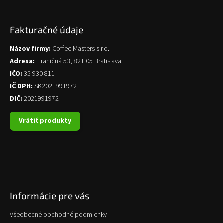
Fakturačné údaje
Názov firmy:
Coffee Masters s.r.o.
Adresa:
Hraničná 53, 821 05 Bratislava
IČO:
35 930 811
IČ DPH:
SK2021991972
DIČ:
2021991972
Vrátiť produkty
Informácie pre vás
Všeobecné obchodné podmienky