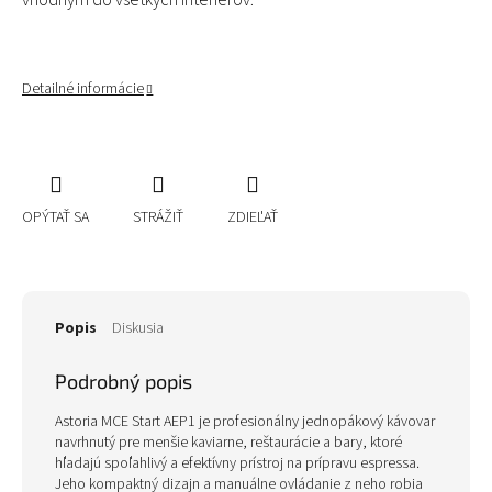
vhodným do všetkých interiérov.
Detailné informácie
OPÝTAŤ SA
STRÁŽIŤ
ZDIEĽAŤ
Popis
Diskusia
Podrobný popis
Astoria MCE Start AEP1 je profesionálny jednopákový kávovar
navrhnutý pre menšie kaviarne, reštaurácie a bary, ktoré
hľadajú spoľahlivý a efektívny prístroj na prípravu espressa.
Jeho kompaktný dizajn a manuálne ovládanie z neho robia