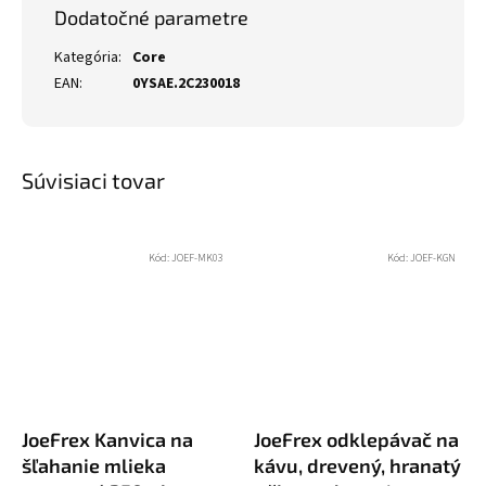
Dodatočné parametre
Kategória
:
Core
EAN
:
0YSAE.2C230018
Súvisiaci tovar
Kód:
JOEF-MK03
Kód:
JOEF-KGN
JoeFrex Kanvica na
JoeFrex odklepávač na
šľahanie mlieka
kávu, drevený, hranatý