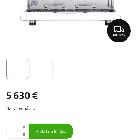
Z
ZADARMO
A
D
A
R
M
O
5 630 €
Jednotková
Na objednávku
cena:
Pridať do košíka