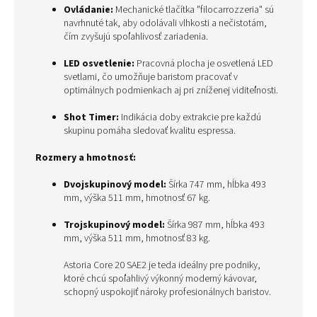
Ovládanie:
Mechanické tlačítka "filocarrozzeria" sú
navrhnuté tak, aby odolávali vlhkosti a nečistotám,
čím zvyšujú spoľahlivosť zariadenia.
LED osvetlenie:
Pracovná plocha je osvetlená LED
svetlami, čo umožňuje baristom pracovať v
optimálnych podmienkach aj pri zníženej viditeľnosti.
Shot Timer:
Indikácia doby extrakcie pre každú
skupinu pomáha sledovať kvalitu espressa.
Rozmery a hmotnosť:
Dvojskupinový model:
Šírka 747 mm, hĺbka 493
mm, výška 511 mm, hmotnosť 67 kg.
Trojskupinový model:
Šírka 987 mm, hĺbka 493
mm, výška 511 mm, hmotnosť 83 kg.
Astoria Core 20 SAE2 je teda ideálny pre podniky,
ktoré chcú spoľahlivý výkonný moderný kávovar,
schopný uspokojiť nároky profesionálnych baristov.