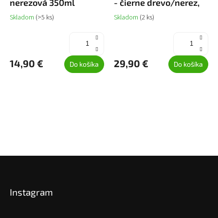
nerezová 350ml
- čierne drevo/nerez,
Skladom
(>5 ks)
Skladom
(2 ks)
14,90 €
29,90 €
Do košíka
Do košíka
Z
á
p
Instagram
ä
t
i