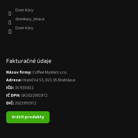
Dom Kávy
domkavy_trnava
Dom Kávy
Fakturačné údaje
Názov firmy:
Coffee Masters s.r.o.
Adresa:
Hraničná 53, 821 05 Bratislava
IČO:
35 930 811
IČ DPH:
SK2021991972
DIČ:
2021991972
Vrátiť produkty