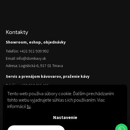
Kontakty
Showroom, eshop, objednávky
Telefón: +421 911 939 992
Email: info@domkavy.sk
Adresa: Logistická 6, 917 01 Trnava
Servis a prenájom kávovarov, praženie kávy
Telefón: +421 910 315 415
Email: obchod@domkavy.sk
Tento web používa súbory cookie. Ďalším prechádzaním
tohto webu vyjadrujete súhlas s ich používaním. Viac
Adresa: Logistická 6, 917 01 Trnava
informácií
tu
.
Nastavenie