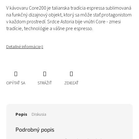
V kávovaru Core200 je talianska tradícia espressa sublimovaná
na funkčný dizajnový objekt, ktorý sa môže stať protagonistom
v každom prostredí. Srdce Astoria bije vnútri Core - zmesi
tradície, technológie a vášne pre espresso.
Detailné informácie
OPÝTAŤ SA
STRÁŽIŤ
ZDIEĽAŤ
Popis
Diskusia
Podrobný popis