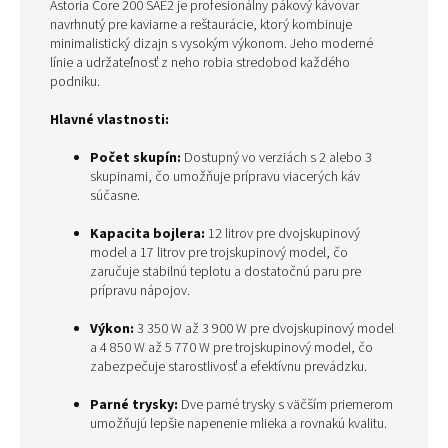
Astoria Core 200 SAE2 je profesionálny pákový kávovar
t
G
navrhnutý pre kaviarne a reštaurácie, ktorý kombinuje
P
minimalistický dizajn s vysokým výkonom. Jeho moderné
T
línie a udržateľnosť z neho robia stredobod každého
p
o
podniku.
v
e
Hlavné vlastnosti:
d
a
l
Počet skupín:
Dostupný vo verziách s 2 alebo 3
:
skupinami, čo umožňuje prípravu viacerých káv
súčasne.
Kapacita bojlera:
12 litrov pre dvojskupinový
model a 17 litrov pre trojskupinový model, čo
zaručuje stabilnú teplotu a dostatočnú paru pre
prípravu nápojov.
Výkon:
3 350 W až 3 900 W pre dvojskupinový model
a 4 850 W až 5 770 W pre trojskupinový model, čo
zabezpečuje starostlivosť a efektívnu prevádzku.
Parné trysky:
Dve parné trysky s väčším priemerom
umožňujú lepšie napenenie mlieka a rovnakú kvalitu.