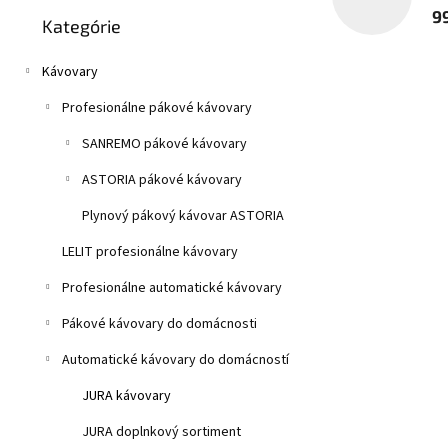
Preskočiť
n
9
Kategórie
kategórie
e
l
Kávovary
Profesionálne pákové kávovary
SANREMO pákové kávovary
ASTORIA pákové kávovary
Plynový pákový kávovar ASTORIA
LELIT profesionálne kávovary
Profesionálne automatické kávovary
Pákové kávovary do domácnosti
Automatické kávovary do domácností
JURA kávovary
JURA doplnkový sortiment