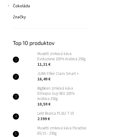
Čokoláda
Značky
Top 10 produktov
Musetti zrnková káva
Evoluzione 100% Arabica 250g
11,31 €
JURA Filter Claris Smart +
16,49 €
BigBean zrnková káva
Ethiopia Guji BIO 100%
Arabica 250g
10,59 €
Lelit Bianca PL162 T V3
2 399 €
Musetti zrnková káva Paradiso
85/15 - 250g