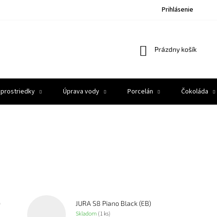
Prihlásenie
Nákupný
Prázdny košík
košík
 prostriedky
Úprava vody
Porcelán
Čokoláda
)
JURA S8 Piano Black (EB)
Skladom
(1 ks)