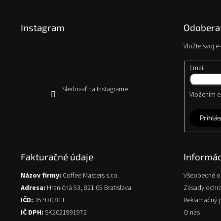
á
p
Instagram
Odoberať
ä
t
Vložte svoj 
i
e
Email
Sledovať na Instagrame
Vložením e-
Prihlás
Fakturačné údaje
Informác
Názov firmy:
Coffee Masters s.r.o.
Všeobecné 
Adresa:
Hraničná 53, 821 05 Bratislava
Zásady ochr
IČO:
35 930 811
Reklamačný 
IČ DPH:
SK2021991972
O nás