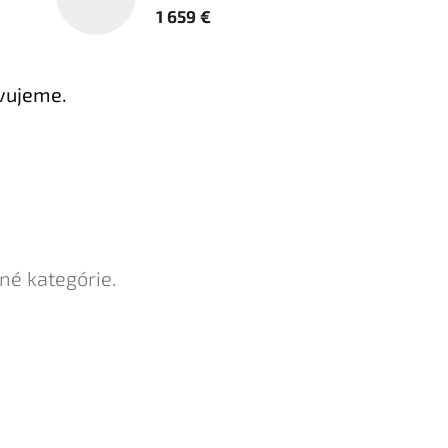
1 659 €
avujeme.
né kategórie.