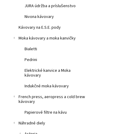
JURA údržba a príslušenstvo
Nivona kávovary
Kávovary na E.S.E. pody
Moka kávovary a moka kanvičky
Bialetti
Pedrini
Elektrické kanvice a Moka
kávovary
Indukčné moka kávovary
French press, aeropress a cold brew
kávovary
Papierové filtre na kávu
Náhradné diely