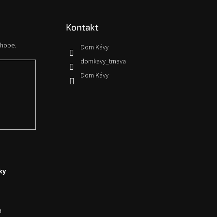
Kontakt
shope.
Dom Kávy
domkavy_trnava
Dom Kávy
ky
a