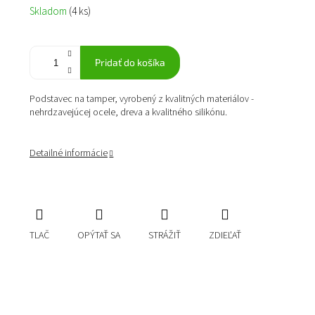
Jednotková
Skladom
(4 ks)
cena:
Pridať do košíka
Podstavec na tamper, vyrobený z kvalitných materiálov -
nehrdzavejúcej ocele, dreva a kvalitného silikónu.
Detailné informácie
TLAČ
OPÝTAŤ SA
STRÁŽIŤ
ZDIEĽAŤ