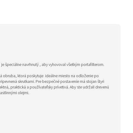
je špeciálne navrhnutý , aby vyhovoval všetkým portafilterom.
 obruba, ktorá poskytuje ideálne miesto na odloženie po
pripevnená skrutkami. Pre bezpečné postavenie má stojan štyri
ná, praktická a používateľsky prívetivá. Aby ste udržali drevenú
stlinnými olejmi.