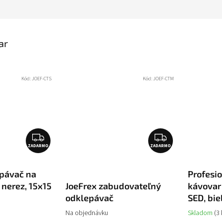
ar
Kód:
JOEF-CTS
Kód:
JOEF-CTM
Z
Z
ZADARMO
A
ZADARMO
A
D
D
A
A
epávač na
Profesi
R
R
 nerez, 15x15
JoeFrex zabudovateľný
kávovar
M
M
odklepávač
SED, bie
O
O
Na objednávku
Skladom
(3 