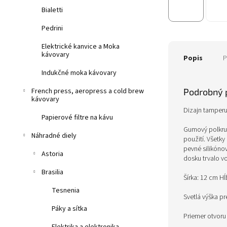
Bialetti
Pedrini
Elektrické kanvice a Moka
kávovary
Popis
P
Indukčné moka kávovary
Podrobný 
French press, aeropress a cold brew
kávovary
Dizajn tamperu
Papierové filtre na kávu
Gumový polkruh
Náhradné diely
použití. Všetk
pevné silikóno
Astoria
dosku trvalo v
Brasilia
Šírka: 12 cm H
Tesnenia
S
vetlá výška pr
Páky a sítka
Priemer otvoru