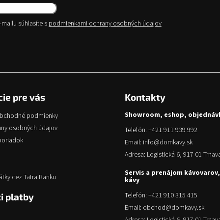
mailu súhlasíte s
podmienkami ochrany osobných údajov
iť
ie pre vás
Kontakty
Showroom, eshop, objednáv
obchodné podmienky
any osobných údajov
Telefón: +421 911 939 992
poriadok
Email: info@domkavy.sk
Adresa: Logistická 6, 917 01 Trnav
Servis a prenájom kávovarov,
átky cez Tatra Banku
kávy
Telefón: +421 910 315 415
i platby
Email: obchod@domkavy.sk