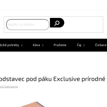
Hľadať
tické potreby
Káva
Praženie
Čaj
Čistiace
odstavec pod páku Exclusive prírodné
osti hodnotenia