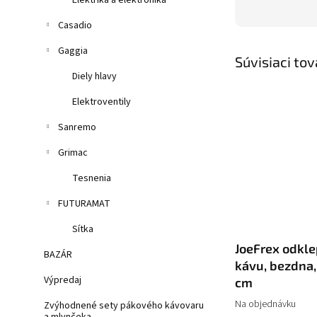
Elektrika a elektronika
Casadio
Gaggia
Súvisiaci tov
Diely hlavy
Elektroventily
Sanremo
Grimac
Tesnenia
FUTURAMAT
Sítka
JoeFrex odkl
BAZÁR
kávu, bezdna,
Výpredaj
cm
Na objednávku
Zvýhodnené sety pákového kávovaru