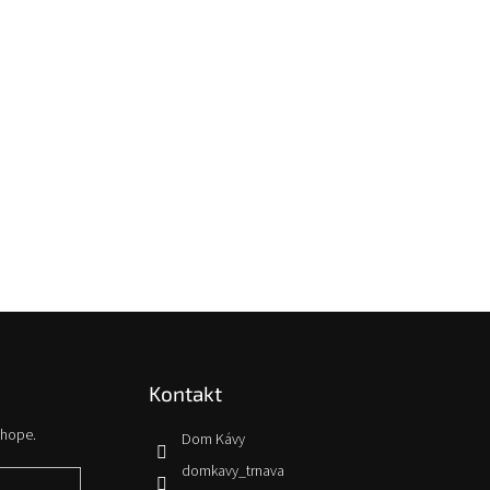
Kontakt
shope.
Dom Kávy
domkavy_trnava