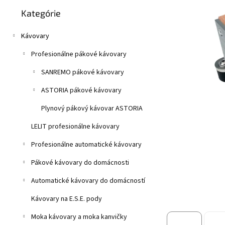
Preskočiť
z
n
Kategórie
kategórie
5
e
hviezdičiek.
l
Kávovary
Profesionálne pákové kávovary
SANREMO pákové kávovary
ASTORIA pákové kávovary
Plynový pákový kávovar ASTORIA
LELIT profesionálne kávovary
Profesionálne automatické kávovary
Pákové kávovary do domácnosti
Automatické kávovary do domácností
Kávovary na E.S.E. pody
Moka kávovary a moka kanvičky