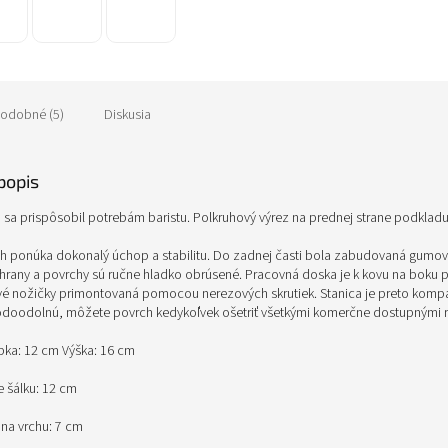
odobné (5)
Diskusia
popis
 sa prispôsobil potrebám baristu. Polkruhový výrez na prednej strane podkladu 
 ponúka dokonalý úchop a stabilitu. Do zadnej časti bola zabudovaná gumová
y hrany a povrchy sú ručne hladko obrúsené. Pracovná doska je k kovu na boku 
vé nožičky primontovaná pomocou nerezových skrutiek. Stanica je preto kompakt
odoodolnú, môžete povrch kedykoľvek ošetriť všetkými komerčne dostupnými ra
ĺbka: 12 cm Výška: 16 cm
e šálku: 12 cm
 na vrchu: 7 cm