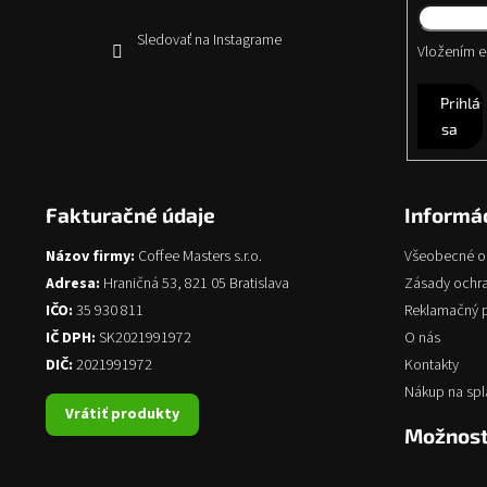
Sledovať na Instagrame
Vložením e-
Prihlás
sa
Fakturačné údaje
Informác
Názov firmy:
Coffee Masters s.r.o.
Všeobecné 
Adresa:
Hraničná 53, 821 05 Bratislava
Zásady ochr
IČO:
35 930 811
Reklamačný 
IČ DPH:
SK2021991972
O nás
DIČ:
2021991972
Kontakty
Nákup na spl
Vrátiť produkty
Možnost