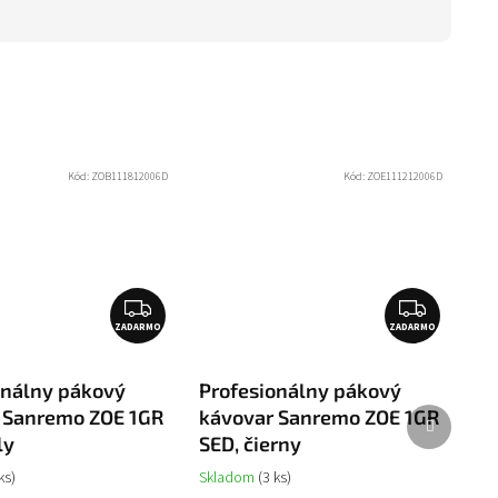
Kód:
ZOB111812006D
Kód:
ZOE111212006D
Z
Z
ZADARMO
A
ZADARMO
A
D
D
A
A
onálny pákový
Profesionálny pákový
R
R
Ďalší
 Sanremo ZOE 1GR
kávovar Sanremo ZOE 1GR
produkt
M
M
ly
SED, čierny
O
O
ks)
Skladom
(3 ks)