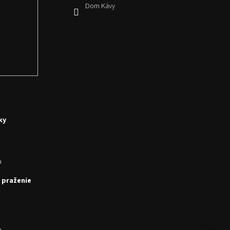
Dom Kávy
ky
a
 praženie