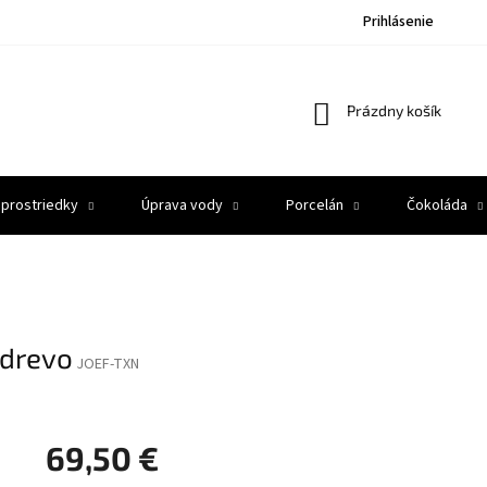
Prihlásenie
Nákupný
Prázdny košík
košík
 prostriedky
Úprava vody
Porcelán
Čokoláda
 drevo
JOEF-TXN
69,50 €