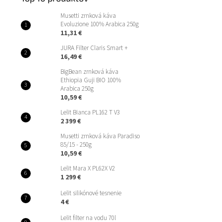
Musetti zrnková káva
Evoluzione 100% Arabica 250g
11,31 €
JURA Filter Claris Smart +
16,49 €
BigBean zrnková káva
Ethiopia Guji BIO 100%
Arabica 250g
10,59 €
Lelit Bianca PL162 T V3
2 399 €
Musetti zrnková káva Paradiso
85/15 - 250g
10,59 €
Lelit Mara X PL62X V2
1 299 €
Lelit silikónové tesnenie
4 €
Lelit filter na vodu 70l