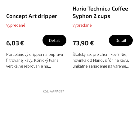
Hario Technica Coffee
Concept Art dripper
Syphon 2 cups
Vypredané
Vypredané
Detail
Detail
6,03 €
73,90 €
Porcelánový dripper na prípravu
Školský set pre chemikov ? Nie,
filtrovanej kávy. Kónický tvar a
novinka od Hario, sifón na kávu,
vertikálne rebrovanie na...
unikátne zariadenie na varenie...
Kód:
KAFFIA-377