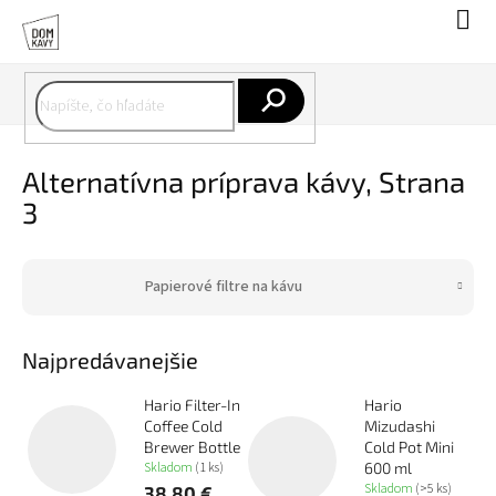
Prejsť
Nák
na
koší
obsah
Hľadať
Alternatívna príprava kávy
, Strana
3
Papierové filtre na kávu
Najpredávanejšie
Hario Filter-In
Hario
Coffee Cold
Mizudashi
Brewer Bottle
Cold Pot Mini
Skladom
(1 ks)
600 ml
Skladom
(>5 ks)
38,80 €