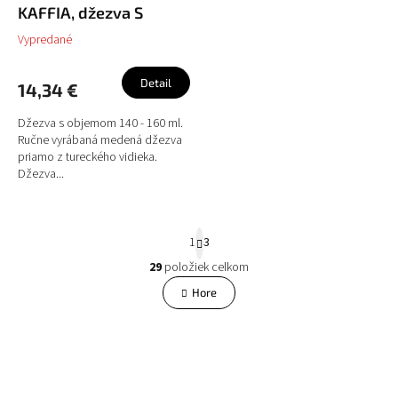
KAFFIA, džezva S
Vypredané
Detail
14,34 €
Džezva s objemom 140 - 160 ml.
Ručne vyrábaná medená džezva
priamo z tureckého vidieka.
Džezva...
S
1
3
t
r
29
položiek celkom
O
á
v
Hore
n
l
k
á
o
v
d
a
a
n
c
i
i