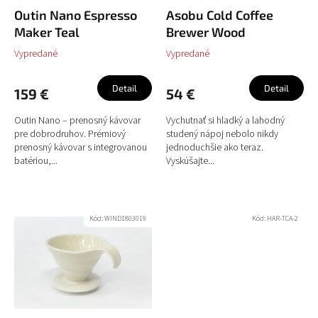
o
u
Outin Nano Espresso
Asobu Cold Coffee
v
k
Maker Teal
Brewer Wood
t
Vypredané
Vypredané
o
v
Detail
Detail
159 €
54 €
Outin Nano – prenosný kávovar
Vychutnať si hladký a lahodný
pre dobrodruhov. Prémiový
studený nápoj nebolo nikdy
prenosný kávovar s integrovanou
jednoduchšie ako teraz.
batériou,...
Vyskúšajte...
Kód:
WIND1803019
Kód:
HAR-TCA-2