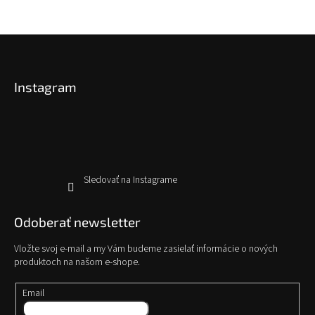
e
e
p
r
Z
v
á
k
p
y
Instagram
ä
v
t
ý
p
i
i
e
s
u
Sledovať na Instagrame
Odoberať newsletter
Vložte svoj e-mail a my Vám budeme zasielať informácie o nových
produktoch na našom e-shope.
Email