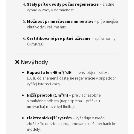
Stály prítok vody počas regenerácie
– žiadne
výpadky vody v domácnosti.
Možnosť primiešavania minerálov
– príjemnejšia
chuť vody v režime mix.
Certifikované pre pitné užívanie
– spĺňa normy
ČR/SK/EÚ.
❌ Nevýhody
Kapacita len 40 m³/°dH
– menší objem katexu
(10 l), čo znamená častejšie regenerácie v prípadoch
vyššej tvrdosti vody.
Nižší prietok (1 m³/h)
– pre viacnásobné
simultánne odbery (napr. sprcha + práčka +
umývačka) môže byť limitujúci.
Elektronickejší systém
– vyžaduje o niečo
zložitejšiu údržbu a programovanie než mechanické
modely.