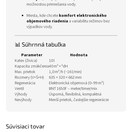
možnostou primiešania vody.
Miesta, kde chcete
komfort elektronického
objemového riadenia
a variabilitu režimov bez
výpadkov vody.
📊 Súhrnná tabuľka
Parameter
Hodnota
Katex (živica)
10 l
Kapacita zmäkčenia
40 m³ × °dH
Max. prietok
1,0 m³/h (~16 l/min)
Rozmery (V×Š×H)
635 × 320 × 662 mm
Regenerácia
Elektronická objemová (0–99 m³)
Ventil
BNT 1650F – meter/timer/mix
Výhody
Úsporná, flexibilná, kompaktná
Nevýhody
Menší prietok, častejšie regenerácie
Súvisiaci tovar