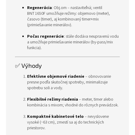
Regenerácia
: Obj.om – nastaviteľná; ventil
BNT 1650F umožňuje režimy: objemovo (meter),
časovo (timer), aj kombinovaný timer+mix
(primiešavanie minerálov).
Počas regenerácie
: stále dodáva neupravenú vodu
a umožňuje primiešavanie minerálov (by‑pass/mix
funkcia).
✅ Výhody
Efektívne objemové riadenie
– obnovovanie
presne podľa skutočnej spotreby, minimalizuje
spotrebu soli a vody.
Flexibilné režimy riadenia
– meter, timer alebo
kombinácia s mixom; vhodné do rôznych prevádzok.
Kompaktné kabinetové telo
– nevyslovene
vysoké (~63 cm), zmestí sa aj do technických
priestorov.