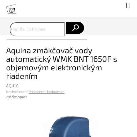
Prejsť
Nák
na
koší
obsah
Hľadať
Aquina zmäkčovač vody
automatický WMK BNT 1650F s
objemovým elektronickým
riadením
AQU10
Priemerné
Neohodnotené
Podrobnosti hodnotenia
hodnotenie
Značka:
Aquina
produktu
je
0,0
z
5
hviezdičiek.