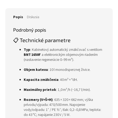
Popis
Diskusia
Podrobný popis
📋 Technické parametre
Typ
: Kabinetový automatický zmäkčovač s ventilom
BNT 1650F
a elektronickým objemovým riadením
(nastavenie regenerácie 0–99 m³).
Objem katexu
: 10 l monodisperznej živice.
Kapacita zmäkčenia
: 40 m³ × °dH.
Maximálny prietok
: 1,0 m³/h (~16,7 l/min).
Rozmery (V×Š×H)
: 635 × 320 × 662 mm; výška
prívodu/výpadu: 470/500 mm. Napojenie
vody/odpadu: 1″ / PE ½″; tlak: 0,2–0,8 MPa; teplota:
do 43 °C; napájanie 230 V / 5 W.