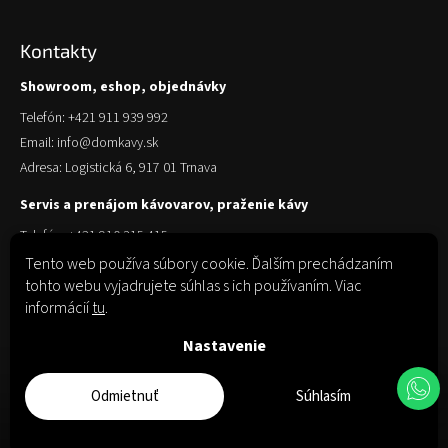
Kontakty
Showroom, eshop, objednávky
Telefón: +421 911 939 992
Email: info@domkavy.sk
Adresa: Logistická 6, 917 01 Trnava
Servis a prenájom kávovarov, praženie kávy
Telefón: +421 910 315 415
Email: obchod@domkavy.sk
Tento web používa súbory cookie. Ďalším prechádzaním
tohto webu vyjadrujete súhlas s ich používaním. Viac
Adresa: Logistická 6, 917 01 Trnava
informácií
tu
.
Nastavenie
Odmietnuť
Súhlasím
Copyright 2026
Dom Kávy
. Všetky práva vyhradené.
Upraviť nastavenie