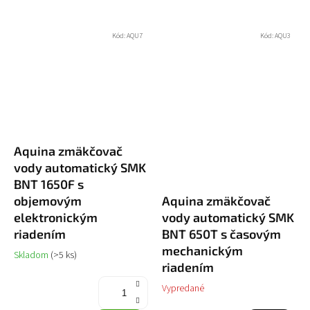
Kód:
AQU7
Kód:
AQU3
Aquina zmäkčovač
vody automatický SMK
BNT 1650F s
objemovým
Aquina zmäkčovač
elektronickým
vody automatický SMK
riadením
BNT 650T s časovým
mechanickým
Skladom
(>5 ks)
riadením
Vypredané