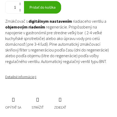
Pridať do košíka
Zmäkčovač s
digitálnym nastavením
riadiaceho ventilu a
objemovým riadením
regenerácie. Prispôsobený na
napojenie v gastronómií pre stredne veľký bar ( 2-4 veľké
kuchyňské sprotrebiče) alebo ako úpravu vody pro celú
domácnosť ( pre 3-4 ľudí). Plne automatický zmäkčovací
skriňový filter s regeneráciou podľa času (dni do regenerácie)
alebo podľa objemu (litre do regenerácie) podľa voľby
regulačného ventilu. Automatický regulačný ventil typu BNT.
Detailné informácie
OPÝTAŤ SA
STRÁŽIŤ
ZDIEĽAŤ