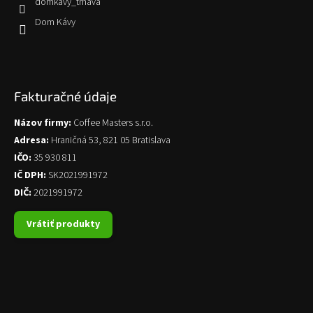
domkavy_trnava
Dom Kávy
Fakturačné údaje
Názov firmy:
Coffee Masters s.r.o.
Adresa:
Hraničná 53, 821 05 Bratislava
IČO:
35 930 811
IČ DPH:
SK2021991972
DIČ:
2021991972
Vrátiť produkty