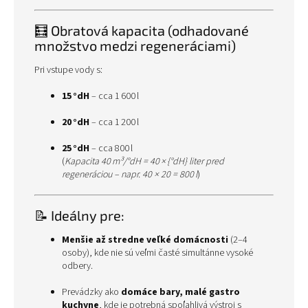
🧮 Obratová kapacita (odhadované
množstvo medzi regeneráciami)
Pri vstupe vody s:
15 °dH
– cca 1 600 l
20 °dH
– cca 1 200 l
25 °dH
– cca 800 l
(
Kapacita 40 m³/°dH = 40 × {°dH} liter pred
regeneráciou – napr. 40 × 20 = 800 l
)
📝 Ideálny pre:
Menšie až stredne veľké domácnosti
(2–4
osoby), kde nie sú veľmi časté simultánne vysoké
odbery.
Prevádzky ako
domáce bary, malé gastro
kuchyne
, kde je potrebná spoľahlivá výstroj s