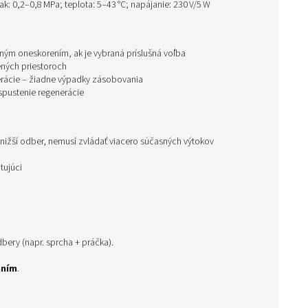
k: 0,2–0,8 MPa; teplota: 5–43 °C; napájanie: 230 V/5 W
ným oneskorením, ak je vybraná príslušná voľba
ených priestoroch
rácie – žiadne výpadky zásobovania
spustenie regenerácie
o nižší odber, nemusí zvládať viacero súčasných výtokov
tujúci
bery (napr. sprcha + práčka).
aním
.