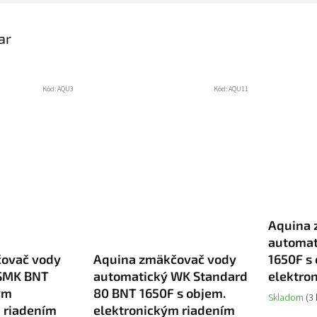
ar
Kód:
AQU3
Kód:
AQU11
Aquina 
automa
ovač vody
Aquina zmäkčovač vody
1650F s
 SMK BNT
automatický WK Standard
elektro
ým
80 BNT 1650F s objem.
Skladom
(3 
 riadením
elektronickým riadením