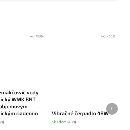
Kód:
AQU10
Kód:
ND-141
zmäkčovač vody
tický WMK BNT
Ďalší
 objemovým
produkt
nickým riadením
Vibračné čerpadlo 48W
ks)
Skladom
(4 ks)