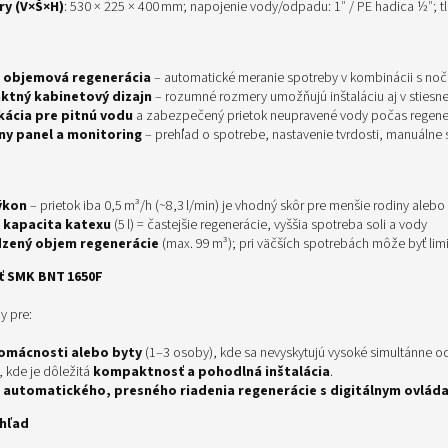
y (V×Š×H)
: 530 × 225 × 400 mm; napojenie vody/odpadu: 1″ / PE hadica ½″; tla
 objemová regenerácia
– automatické meranie spotreby v kombinácii s noč
tný kabinetový dizajn
– rozumné rozmery umožňujú inštaláciu aj v stiesn
ikácia pre pitnú vodu
a zabezpečený prietok neupravené vody počas regene
lny panel a monitoring
– prehľad o spotrebe, nastavenie tvrdosti, manuálne 
výkon
– prietok iba 0,5 m³/h (~8,3 l/min) je vhodný skôr pre menšie rodiny aleb
 kapacita katexu
(5 l) = častejšie regenerácie, vyššia spotreba soli a vody
ený objem regenerácie
(max. 99 m³); pri väčších spotrebách môže byť limi
iť SMK BNT
1650F
y pre:
omácnosti alebo byty
(1–3 osoby), kde sa nevyskytujú vysoké simultánne od
, kde je dôležitá
kompaktnosť a pohodlná inštalácia
.
u
automatického, presného riadenia regenerácie s digitálnym ovlád
ehľad