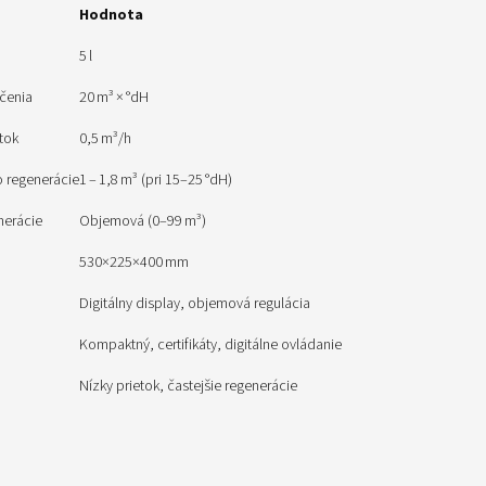
Hodnota
5 l
čenia
20 m³ × °dH
tok
0,5 m³/h
 regenerácie
1 – 1,8 m³ (pri 15–25 °dH)
nerácie
Objemová (0–99 m³)
530×225×400 mm
Digitálny display, objemová regulácia
Kompaktný, certifikáty, digitálne ovládanie
Nízky prietok, častejšie regenerácie