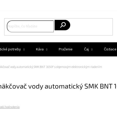
Hľadať
tické potreby
Káva
Praženie
Čaj
Čistiace
kčovač vody automatický SMK BNT 1650F s objemovým elektronickým riadením
mäkčovač vody automatický SMK BNT 
osti hodnotenia