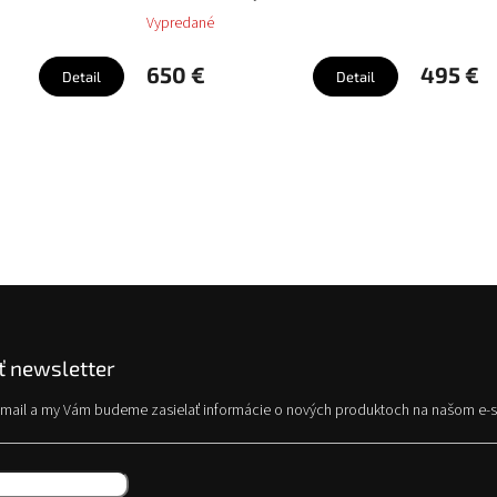
Vypredané
650 €
495 €
Detail
Detail
 newsletter
e-mail a my Vám budeme zasielať informácie o nových produktoch na našom e-