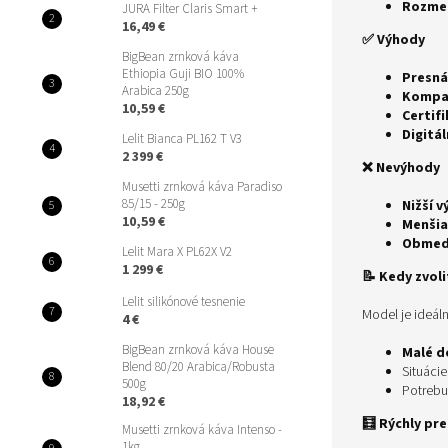
Rozmer
JURA Filter Claris Smart +
16,49 €
✅ Výhody
BigBean zrnková káva
Ethiopia Guji BIO 100%
Presná
Arabica 250g
Kompak
10,59 €
Certif
Digitá
Lelit Bianca PL162 T V3
2 399 €
❌ Nevýhody
Musetti zrnková káva Paradiso
85/15 - 250g
Nižší 
10,59 €
Menšia
Obmedz
Lelit Mara X PL62X V2
1 299 €
📝 Kedy zvol
Lelit silikónové tesnenie
Model je ideáln
4 €
BigBean zrnková káva House
Malé d
Blend 80/20 Arabica/Robusta
Situácie
500g
Potreb
18,92 €
🧮 Rýchly pr
Musetti zrnková káva Intenso -
1kg