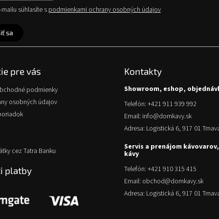
mailu súhlasíte s
podmienkami ochrany osobných údajov
iť sa
ie pre vás
Kontakty
Showroom, eshop, objednáv
obchodné podmienky
any osobných údajov
Telefón: +421 911 939 992
poriadok
Email: info@domkavy.sk
Adresa: Logistická 6, 917 01 Trnav
Servis a prenájom kávovarov,
átky cez Tatra Banku
kávy
Telefón: +421 910 315 415
 platby
Email: obchod@domkavy.sk
Adresa: Logistická 6, 917 01 Trnav