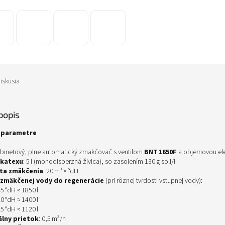
iskusia
popis
é parametre
abinetový, plne automatický zmäkčovač s ventilom
BNT
1650F
a objemovou ele
katexu
: 5 l (monodisperzná živica), so zasolením 130 g soli/l
ta zmäkčenia
: 20 m³ × °dH
zmäkčenej vody do regenerácie
(pri rôznej tvrdosti vstupnej vody):
5 °dH ≈ 1850 l
0 °dH ≈ 1400 l
5 °dH ≈ 1120 l
lny prietok
: 0,5 m³/h