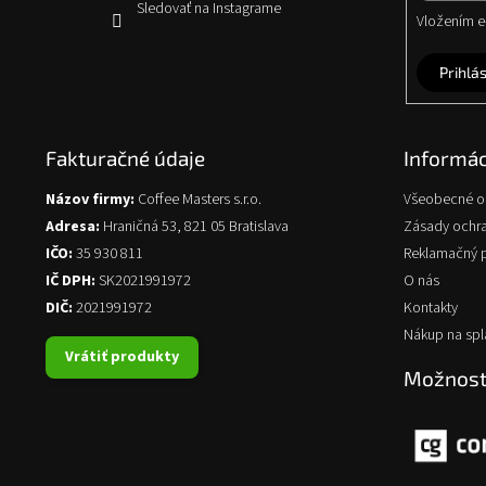
Sledovať na Instagrame
Vložením e-
Prihlás
Fakturačné údaje
Informác
Názov firmy:
Coffee Masters s.r.o.
Všeobecné 
Adresa:
Hraničná 53, 821 05 Bratislava
Zásady ochr
IČO:
35 930 811
Reklamačný 
IČ DPH:
SK2021991972
O nás
DIČ:
2021991972
Kontakty
Nákup na spl
Vrátiť produkty
Možnosti