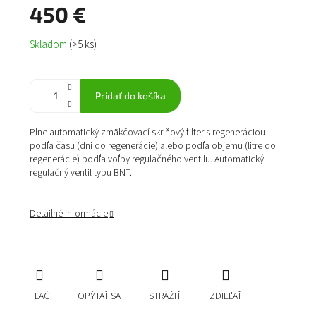
450 €
Jednotková
Skladom
(>5 ks)
cena:
Pridať do košíka
Plne automatický zmäkčovací skriňový filter s regeneráciou
podľa času (dni do regenerácie) alebo podľa objemu (litre do
regenerácie) podľa voľby regulačného ventilu. Automatický
regulačný ventil typu BNT.
Detailné informácie
TLAČ
OPÝTAŤ SA
STRÁŽIŤ
ZDIEĽAŤ