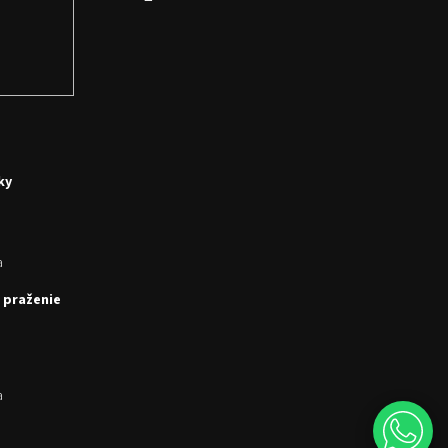
ky
a
 praženie
a