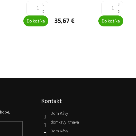
35,67 €
Do košíka
Do košíka
Kontakt
shope.
Dom Kávy
domkavy_trnava
Dom Kávy