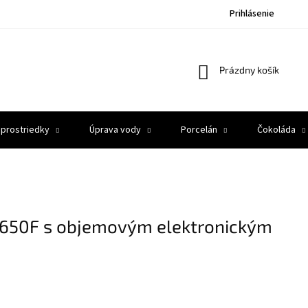
Prihlásenie
Nákupný
Prázdny košík
košík
 prostriedky
Úprava vody
Porcelán
Čokoláda
1650F s objemovým elektronickým