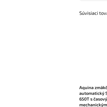
Súvisiaci tov
Aquina zmäkč
automatický
650T s časov
mechanickým