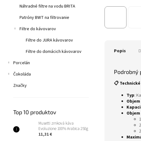
Náhradné filtre na vodu BRITA
Patróny BWT na filtrovanie
Filtre do kávovarov
Filtre do JURA kávovarov
Popis
D
Filtre do domácich kávovarov
Porcelán
Podrobný 
Čokoláda
📋 Technick
Značky
Typ
: K
Objem 
Kapaci
Top 10 produktov
Objem 
1
Musetti zrnková káva
2
Evoluzione 100% Arabica 250g
2
11,31 €
Maximá