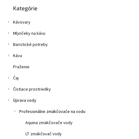
Preskočiť
n
je
Kategórie
kategórie
e
0,0
z
l
Kávovary
5
hviezdičiek.
Mlynčeky na kávu
Baristické potreby
Káva
Praženie
Čaj
Čistiace prostriedky
Úprava vody
Profesionálne zmäkčovače na vodu
Aquina zmäkčovače vody
LT zmäkčovač vody