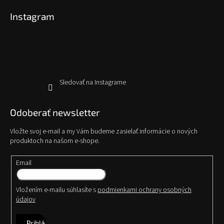
p
Instagram
ä
t
i
e
Sledovať na Instagrame
Odoberať newsletter
Vložte svoj e-mail a my Vám budeme zasielať informácie o nových
produktoch na našom e-shope.
Email
Vložením e-mailu súhlasíte s
podmienkami ochrany osobných
údajov
Prihlásiť