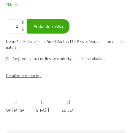
Jednotková
Skladom
cena:
Pridať do košíka
Nepražené kávové zrná Brazil Santos 17/18 ss fc Morgiana, premium a
natural.
Chuťový profil pražené lieskové oriešky a mliečna čokoláda.
Detailné informácie
OPÝTAŤ SA
STRÁŽIŤ
ZDIEĽAŤ