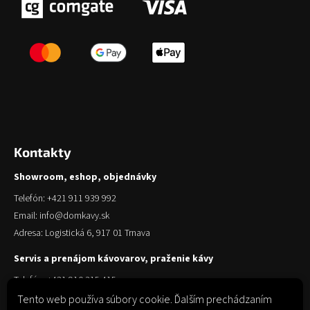
Kontakty
Showroom, eshop, objednávky
Telefón: +421 911 939 992
Email: info@domkavy.sk
Adresa: Logistická 6, 917 01 Trnava
Servis a prenájom kávovarov, praženie kávy
Telefón: +421 910 315 415
Email: obchod@domkavy.sk
Tento web používa súbory cookie. Ďalším prechádzaním