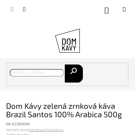
Prejsť
na
Nákupný
obsah
košík
Hľadať
Dom Kávy zelená zrnková káva
Brazil Santos 100% Arabica 500g
DK-KZ000044
Priemerné
Neohodnotené
Podrobnosti hodnotenia