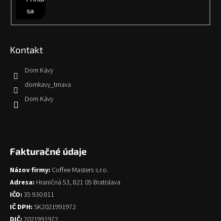
sa
Kontakt
Dom Kávy
domkavy_trnava
Dom Kávy
Fakturačné údaje
Názov firmy:
Coffee Masters s.r.o.
Adresa:
Hraničná 53, 821 05 Bratislava
IČO:
35 930 811
IČ DPH:
SK2021991972
DIČ:
2021991972