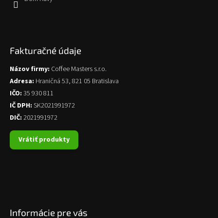
Fakturačné údaje
Názov firmy:
Coffee Masters s.r.o.
Adresa:
Hraničná 53, 821 05 Bratislava
IČO:
35 930 811
IČ DPH:
SK2021991972
DIČ:
2021991972
Vrátiť produkty
Informácie pre vás