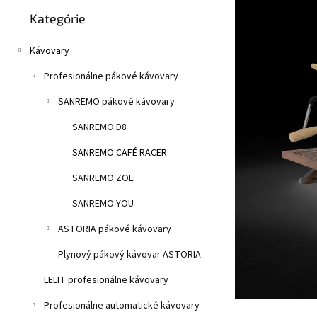
Preskočiť
n
0,0
Kategórie
kategórie
z
e
5
l
hviezdičiek.
Kávovary
Profesionálne pákové kávovary
SANREMO pákové kávovary
SANREMO D8
SANREMO CAFÉ RACER
SANREMO ZOE
SANREMO YOU
ASTORIA pákové kávovary
Plynový pákový kávovar ASTORIA
LELIT profesionálne kávovary
Profesionálne automatické kávovary