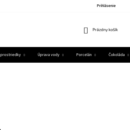
Prihlásenie
Nákupný
Prázdny košík
košík
 prostriedky
Úprava vody
Porcelán
Čokoláda