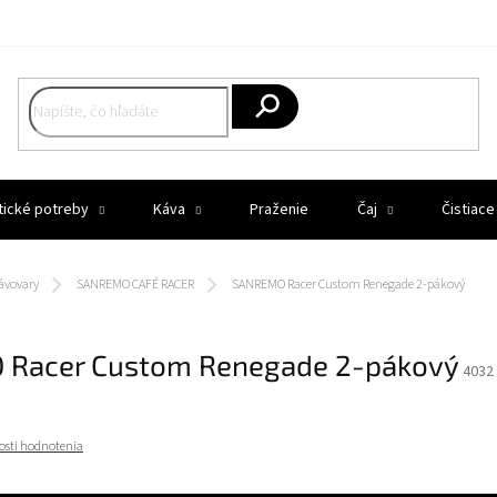
Hľadať
tické potreby
Káva
Praženie
Čaj
Čistiace
ávovary
SANREMO CAFÉ RACER
SANREMO Racer Custom Renegade 2-pákový
Racer Custom Renegade 2-pákový
4032
osti hodnotenia