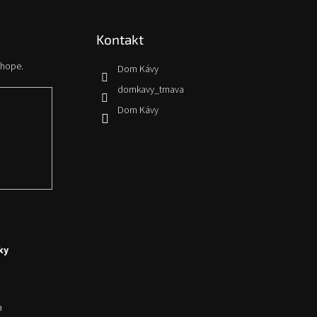
Kontakt
shope.
Dom Kávy
domkavy_trnava
Dom Kávy
ky
a