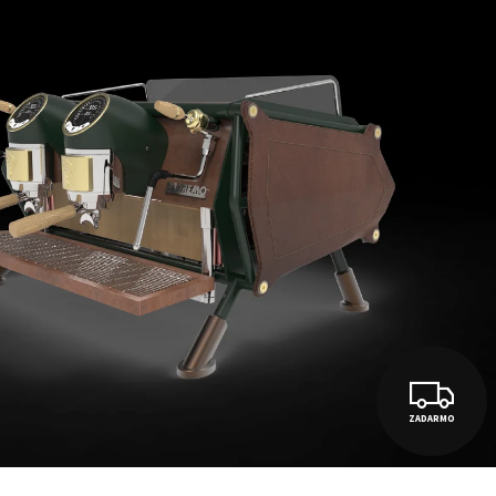
Z
ZADARMO
A
D