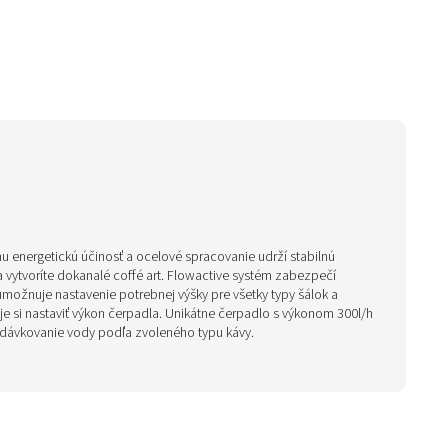
u energetickú účinosť a ocelové spracovanie udrží stabilnú
vytvoríte dokanalé coffé art. Flowactive systém zabezpečí
 umožnuje nastavenie potrebnej výšky pre všetky typy šálok a
e si nastaviť výkon čerpadla. Unikátne čerpadlo s výkonom 300l/h
 dávkovanie vody podľa zvoleného typu kávy.