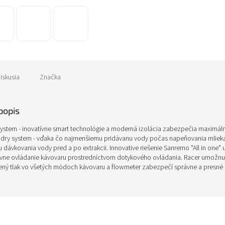
A
R
M
O
iskusia
Značka
popis
system - inovatívne smart technológie a moderná izolácia zabezpečia maximáln
 dry system - vďaka čo najmenšiemu pridávanu vody počas napeňovania mlieka 
 dávkovania vody pred a po extrakcii. Innovative riešenie Sanremo "All in one"
tívne ovládanie kávovaru prostredníctvom dotykového ovládania. Racer umožnuj
lený tlak vo všetých módoch kávovaru a flowmeter zabezpečí správne a presné