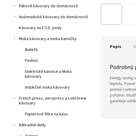
Pákové kávovary do domácnosti
Automatické kávovary do domácností
Kávovary na E.S.E. pody
Moka kávovary a moka kanvičky
Popis
D
Bialetti
Pedrini
Podrobný 
Elektrické kanvice a Moka
kávovary
Energy saving 
teplotu. Power
Indukčné moka kávovary
presné controlu
pohárov. Intui
French press, aeropress a cold brew
garantuje ustá
kávovary
Papierové filtre na kávu
Náhradné diely