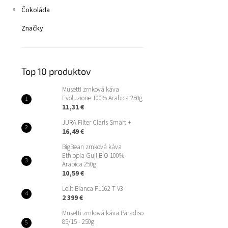
Čokoláda
Značky
Top 10 produktov
Musetti zrnková káva
Evoluzione 100% Arabica 250g
11,31 €
JURA Filter Claris Smart +
16,49 €
BigBean zrnková káva
Ethiopia Guji BIO 100%
Arabica 250g
10,59 €
Lelit Bianca PL162 T V3
2 399 €
Musetti zrnková káva Paradiso
85/15 - 250g