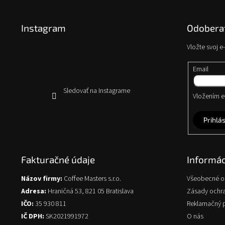
á
p
Instagram
Odoberať
ä
t
Vložte svoj 
i
e
Email
Sledovať na Instagrame
Vložením e-
Prihlás
Fakturačné údaje
Informác
Názov firmy:
Coffee Masters s.r.o.
Všeobecné 
Adresa:
Hraničná 53, 821 05 Bratislava
Zásady ochr
IČO:
35 930 811
Reklamačný 
IČ DPH:
SK2021991972
O nás