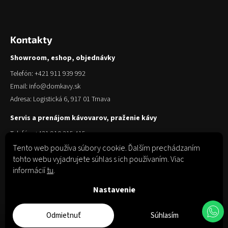
Kontakty
Showroom, eshop, objednávky
Telefón: +421 911 939 992
Email: info@domkavy.sk
Adresa: Logistická 6, 917 01 Trnava
Servis a prenájom kávovarov, praženie kávy
Telefón: +421 910 315 415
Email: obchod@domkavy.sk
Tento web používa súbory cookie. Ďalším prechádzaním
tohto webu vyjadrujete súhlas s ich používaním. Viac
Adresa: Logistická 6, 917 01 Trnava
informácií
tu
.
Nastavenie
Odmietnuť
Súhlasím