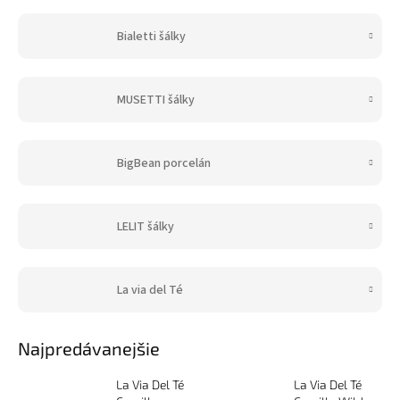
Bialetti šálky
MUSETTI šálky
BigBean porcelán
LELIT šálky
La via del Té
Najpredávanejšie
La Via Del Té
La Via Del Té