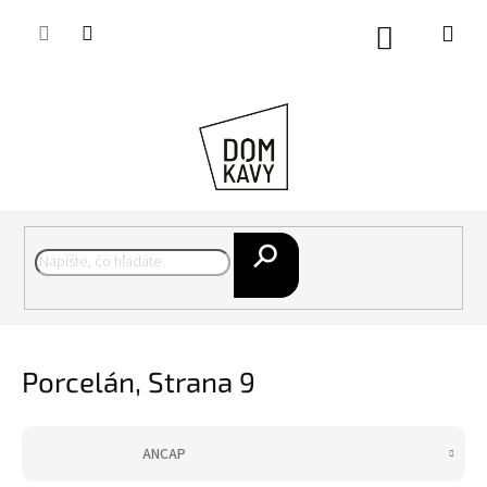
Prejsť
na
Nákupný
obsah
košík
Hľadať
Porcelán
, Strana 9
ANCAP