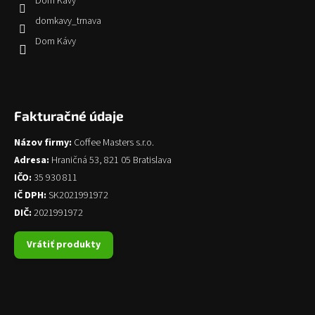
Dom Kávy
domkavy_trnava
Dom Kávy
Fakturačné údaje
Názov firmy:
Coffee Masters s.r.o.
Adresa:
Hraničná 53, 821 05 Bratislava
IČO:
35 930 811
IČ DPH:
SK2021991972
DIČ:
2021991972
Vrátiť produkty