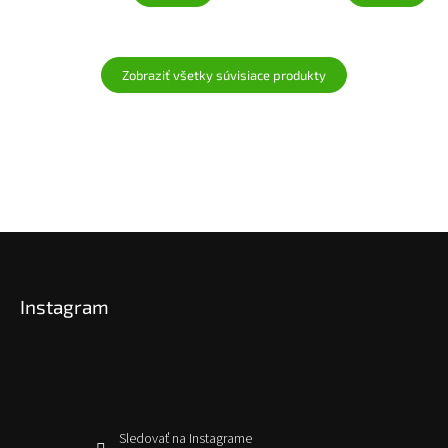
Zobraziť všetky súvisiace produkty
Z
á
p
Instagram
ä
t
i
e
Sledovať na Instagrame