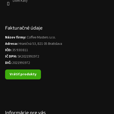
Dom Kávy
Fakturačné údaje
Názov firmy:
Coffee Masters s.r.o.
Adresa:
Hraničná 53, 821 05 Bratislava
IČO:
35 930 811
IČ DPH:
SK2021991972
DIČ:
2021991972
Vrátiť produkty
Informácie pre vás