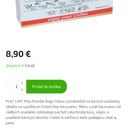
8,90 €
Jednotková
Skladom
(>5 bal)
cena:
Pridať do košíka
PULY CAFF Plus Powder Bags čistiaci prostriedok na kávové usadeniny
ideálny na využitie pri čistení hláv kávovarov, filtrov a pák kávovarov od
všetkých usadenín odstraňuje pachuť zatuchnutej kávy, olejov a
usadenín káva pri takomto čistení si udržiava stále vynikajúcu chuť aj
penu.