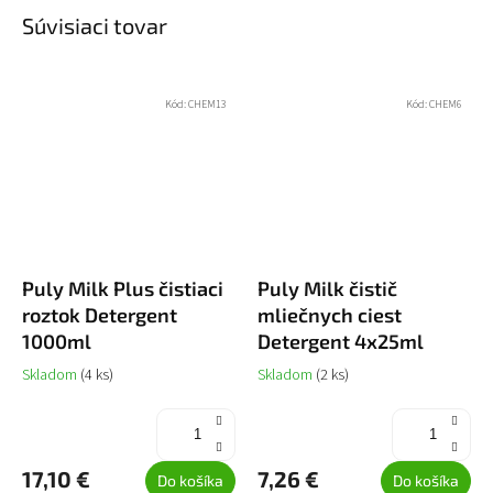
Súvisiaci tovar
Kód:
CHEM13
Kód:
CHEM6
Puly Milk Plus čistiaci
Puly Milk čistič
roztok Detergent
mliečnych ciest
1000ml
Detergent 4x25ml
Skladom
(4 ks)
Skladom
(2 ks)
17,10 €
7,26 €
Do košíka
Do košíka