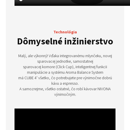
Technológia
Dômyselné inžinierstvo
Malý, ale výkonný! Vďaka integrovanému mlynčeku, novej
sparovacej jednotke, samostatnej
sparovacej komore (Click Cup), inteligentnej funkcii
manipulácie a systému Aroma Balance System
má CUBE 4' všetko, čo potrebujete pre výnimočne dobrú
kávu a espresso.
A samozrejme, všetko ostatné, čo robí kávovar NIVONA
výnimočným.