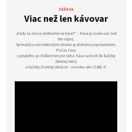
Zážitok
Viac než len kávovar
„Kedy sa znova stretneme na káve?“ – Káva je oveľa viac než
len nápoj.
Sprevádza nás hektickými ránami aj útulnými popoludniami.
Počas času
s priateľmi aj chvíľami len pre seba. Káva sa hodí do každej
dennej rutiny
a každej životnej situácie – rovnako ako CUBE 4':