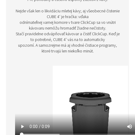
Nejde však len o likvidáciu mletej kávy; aj všeobecné čistenie
CUBE 4' je hračka: vďaka
odnímateľnej varnej komore v tvare ClickCup sa vo vnútri
kávovaru nemôžu hromadiť žiadne nečistoty.
Stačí pravidelne odvápňovať kávovar a čistiť ClickCup. Keď je
to potrebné, CUBE 4' vás na to automaticky
upozorní. A samozrejme má aj vhodné čistiace programy,
ktoré trvajú len niekoľko minút.