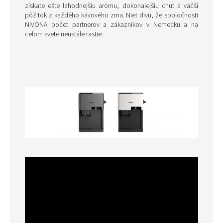
získate ešte lahodnejšiu arómu, dokonalejšiu chuť a väčší
pôžitok z každého kávového zrna. Niet divu, že spoločnosti
NIVONA počet partnerov a zákazníkov v Nemecku a na
celom svete neustále rastie.