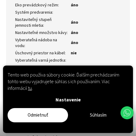
Eko prevádzkový režim
:
áno
Systém predvarenia
:
Nastaviteľný stupeň
áno
jemnosti mletia
:
Nastaviteľné množstvo kávy
:
áno
Vyberateľná nádoba na
áno
vodu
:
Úschovný priestor na kábel
:
nie
Vyberateľná varná jednotka
:
Kontrolka výmeny filtra
:
áno
Tento web používa súbory cookie. Ďalším prechádzaním
Individuálne nastaviteľná
áno, 4 stupne
tvrdosť vody
:
tohto webu vyjadrujete súhlas s ich používaním. Viac
informácií
tu
.
Funkcia čistenia
:
áno
Mlynček z tvrdenej ocele
:
áno
Nastavenie
AROMA PRE-select
:
nie
Aroma Balance System
3 profily
Odmietnuť
Súhlasím
(profily)
:
Cappuccino-Connaisseur
:
nie
Nastaviteľná intenzita kávy
:
5 stupňov