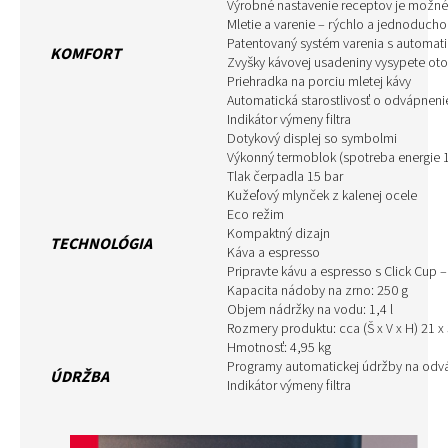
Výrobné nastavenie receptov je možné
Mletie a varenie – rýchlo a jednoduch
Patentovaný systém varenia s automat
KOMFORT
Zvyšky kávovej usadeniny vysypete ot
Priehradka na porciu mletej kávy
Automatická starostlivosť o odvápnenie
Indikátor výmeny filtra
Dotykový displej so symbolmi
Výkonný termoblok (spotreba energie
Tlak čerpadla 15 bar
Kužeľový mlynček z kalenej ocele
Eco režim
Kompaktný dizajn
TECHNOLÓGIA
Káva a espresso
Pripravte kávu a espresso s Click Cup 
Kapacita nádoby na zrno: 250 g
Objem nádržky na vodu: 1,4 l
Rozmery produktu: cca (Š x V x H) 21 x
Hmotnosť: 4,95 kg
Programy automatickej údržby na odvá
ÚDRŽBA
Indikátor výmeny filtra