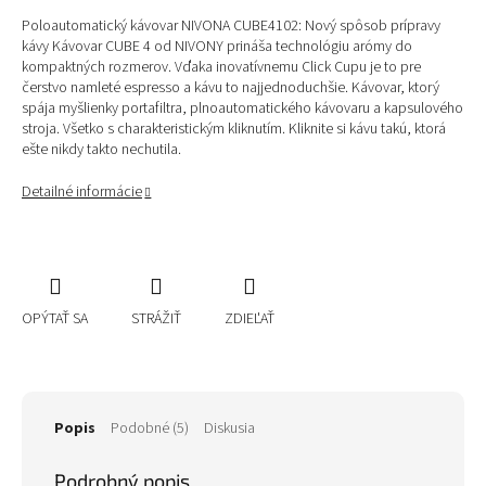
Poloautomatický kávovar NIVONA CUBE4102: Nový spôsob prípravy
kávy Kávovar CUBE 4 od NIVONY prináša technológiu arómy do
kompaktných rozmerov. Vďaka inovatívnemu Click Cupu je to pre
čerstvo namleté espresso a kávu to najjednoduchšie. Kávovar, ktorý
spája myšlienky portafiltra, plnoautomatického kávovaru a kapsulového
stroja. Všetko s charakteristickým kliknutím. Kliknite si kávu takú, ktorá
ešte nikdy takto nechutila.
Detailné informácie
OPÝTAŤ SA
STRÁŽIŤ
ZDIEĽAŤ
Popis
Podobné (5)
Diskusia
Podrobný popis