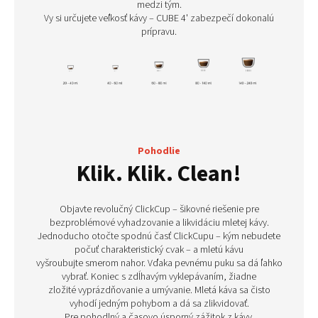
medzi tým.
Vy si určujete veľkosť kávy – CUBE 4' zabezpečí dokonalú
prípravu.
Pohodlie
Klik. Klik. Clean!
Objavte revolučný ClickCup – šikovné riešenie pre
bezproblémové vyhadzovanie a likvidáciu mletej kávy.
Jednoducho otočte spodnú časť ClickCupu – kým nebudete
počuť charakteristický cvak – a mletú kávu
vyšroubujte smerom nahor. Vďaka pevnému puku sa dá ľahko
vybrať. Koniec s zdĺhavým vyklepávaním, žiadne
zložité vyprázdňovanie a umývanie. Mletá káva sa čisto
vyhodí jedným pohybom a dá sa zlikvidovať.
Pre pohodlný a časovo úsporný zážitok z kávy.