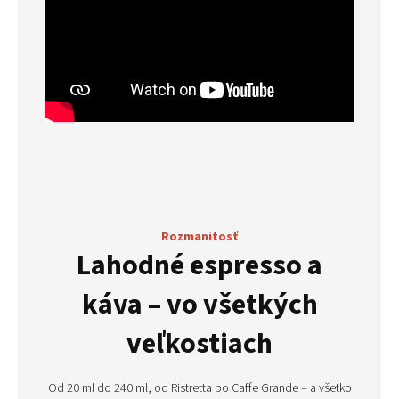
Rozmanitosť
Lahodné espresso a
káva – vo všetkých
veľkostiach
Od 20 ml do 240 ml, od Ristretta po Caffe Grande – a všetko