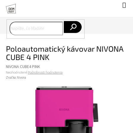
Prejsť
Nák
na
koší
obsah
Hľadať
Poloautomatický kávovar NIVONA
CUBE 4 PINK
NIVONA CUBE4 PINK
Priemerné
Neohodnotené
Podrobnosti hodnotenia
hodnotenie
Značka:
Nivona
produktu
je
0,0
z
5
hviezdičiek.