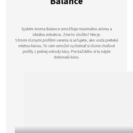
Balance
Systém Aroma Balance umožňuje maximálnu arómu a
ideálnu extrakciu. Znie to zložito? Nie je.
S tromi rôznymi profilmi varenia si určujete, ako voda preteká
mletou kávou. To vám umožní vychutnať si rôzne chuťové
profily z jednej odrody kávy. Pre každého si tu nájde
dokonalú kávu.