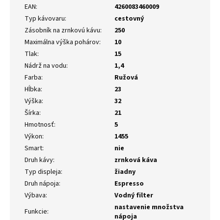
EAN
:
4260083460009
Typ kávovaru
:
cestovný
Zásobník na zrnkovú kávu
:
250
Maximálna výška pohárov
:
10
Tlak
:
15
Nádrž na vodu
:
1,4
Farba
:
Ružová
Hĺbka
:
23
Výška
:
32
Šírka
:
21
Hmotnosť
:
5
Výkon
:
1455
Smart
:
nie
Druh kávy
:
zrnková káva
Typ displeja
:
žiadny
Druh nápoja
:
Espresso
Výbava
:
Vodný filter
nastavenie množstva
Funkcie
:
nápoja