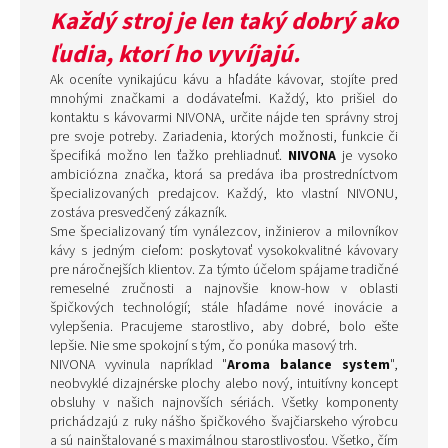
Každý stroj je len taký dobrý ako
ľudia, ktorí ho vyvíjajú.
Ak oceníte vynikajúcu kávu a hľadáte kávovar, stojíte pred
mnohými značkami a dodávateľmi. Každý, kto prišiel do
kontaktu s kávovarmi NIVONA, určite nájde ten správny stroj
pre svoje potreby. Zariadenia, ktorých možnosti, funkcie či
špecifiká možno len ťažko prehliadnuť.
NIVONA
je vysoko
ambiciózna značka, ktorá sa predáva iba prostredníctvom
špecializovaných predajcov. Každý, kto vlastní NIVONU,
zostáva presvedčený zákazník.
Sme špecializovaný tím vynálezcov, inžinierov a milovníkov
kávy s jedným cieľom: poskytovať vysokokvalitné kávovary
pre náročnejších klientov. Za týmto účelom spájame tradičné
remeselné zručnosti a najnovšie know-how v oblasti
špičkových technológií; stále hľadáme nové inovácie a
vylepšenia. Pracujeme starostlivo, aby dobré, bolo ešte
lepšie. Nie sme spokojní s tým, čo ponúka masový trh.
NIVONA vyvinula napríklad "
Aroma balance system
",
neobvyklé dizajnérske plochy alebo nový, intuitívny koncept
obsluhy v našich najnovších sériách. Všetky komponenty
prichádzajú z ruky nášho špičkového švajčiarskeho výrobcu
a sú nainštalované s maximálnou starostlivosťou. Všetko, čím