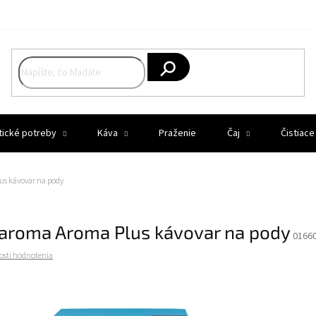
Hľadať
tické potreby
Káva
Praženie
Čaj
Čistiace
s kávovar na pody
aroma Aroma Plus kávovar na pody
0166
osti hodnotenia