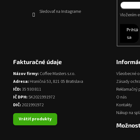
Sledovať na Instagrame
Vložením e-
Prihlás
sa
Fakturačné údaje
Informác
Názov firmy:
Coffee Masters s.r.o.
Všeobecné 
Adresa:
Hraničná 53, 821 05 Bratislava
Zásady ochr
IČO:
35 930 811
Reklamačný 
IČ DPH:
SK2021991972
O nás
DIČ:
2021991972
Kontakty
Nákup na spl
Vrátiť produkty
Možnost