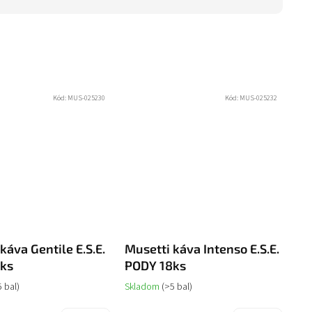
Kód:
MUS-025230
Kód:
MUS-025232
káva Gentile E.S.E.
Musetti káva Intenso E.S.E.
ks
PODY 18ks
5 bal)
Skladom
(>5 bal)