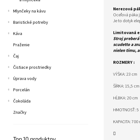
a mlynčeka
Nerezová pá
Mlynčeky na kávu
Oceľová páka j
Je to dotyk el
Baristické potreby
Limitovaná e
Káva
Stroj preberá
scudetto a zn
Praženie
nielen tímu, 
Čaj
ROZMERY :
Čistiace prostriedky
VÝŠKA: 23 cm
Úprava vody
ŠÍRKA: 15,5 cm
Porcelán
HĹBKA: 20 cm
Čokoláda
HMOTNOSŤ: 5 
Značky
KAPACITA: 700 
Facebook
E-
Top 10 produktov
mail