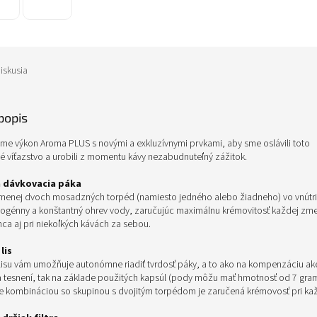
iskusia
popis
me výkon Aroma PLUS s novými a exkluzívnymi prvkami, aby sme oslávili toto
 víťazstvo a urobili z momentu kávy nezabudnuteľný zážitok.
 dávkovacia páka
menej dvoch mosadzných torpéd (namiesto jedného alebo žiadneho) vo vnútri 
énny a konštantný ohrev vody, zaručujúc maximálnu krémovitosť každej zmes
nca aj pri niekoľkých kávách za sebou.
 lis
 lisu vám umožňuje autonómne riadiť tvrdosť páky, a to ako na kompenzáciu a
 tesnení, tak na základe použitých kapsúl (pody môžu mať hmotnosť od 7 gra
e kombináciou so skupinou s dvojitým torpédom je zaručená krémovosť pri kaž