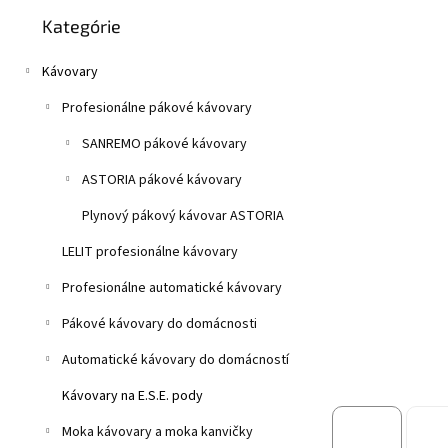
Preskočiť
z
n
Kategórie
kategórie
5
e
hviezdičiek.
l
Kávovary
Profesionálne pákové kávovary
SANREMO pákové kávovary
ASTORIA pákové kávovary
Plynový pákový kávovar ASTORIA
LELIT profesionálne kávovary
Profesionálne automatické kávovary
Pákové kávovary do domácnosti
Automatické kávovary do domácností
Kávovary na E.S.E. pody
Moka kávovary a moka kanvičky