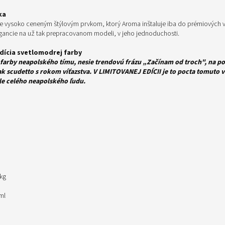
ka
e vysoko ceneným štýlovým prvkom, ktorý Aroma inštaluje iba do prémiových ver
egancie na už tak prepracovanom modeli, v jeho jednoduchosti.
dícia svetlomodrej farby
 farby neapolského tímu, nesie trendovú frázu „Začínam od troch", na po
ak scudetto s rokom víťazstva. V LIMITOVANEJ EDÍCII je to pocta tomuto v
ale celého neapolského ľudu.
kg
ml