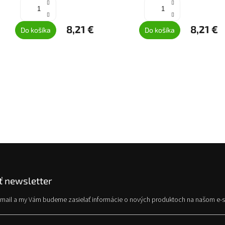
8,21 €
8,21 €
Do košíka
Do košíka
 newsletter
e-mail a my Vám budeme zasielať informácie o nových produktoch na našom e-