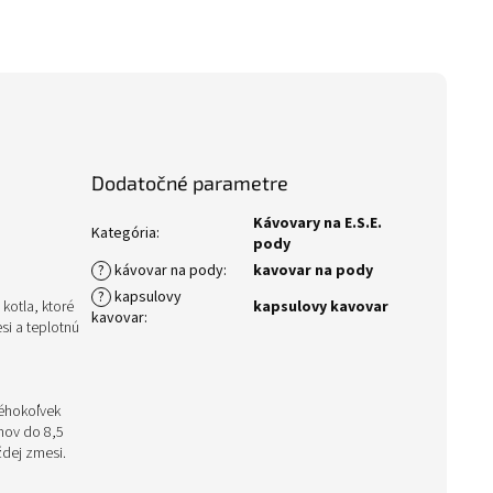
Dodatočné parametre
Kávovary na E.S.E.
Kategória
:
pody
?
kávovar na pody
:
kavovar na pody
?
kapsulovy
kotla, ktoré
kapsulovy kavovar
kavovar
:
i a teplotnú
kéhokoľvek
mov do 8,5
dej zmesi.