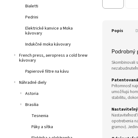
Bialetti
Pedrini
Elektrické kanvice a Moka
Popis
D
kávovary
Indukčné moka kávovary
Podrobný 
French press, aeropress a cold brew
kávovary
Skombinovali s
nezabudnuteľné
Papierové filtre na kávu
Patentovaná
Náhradné diely
Prítomnosť naj
umožňujú homog
Astoria
stabilitu, doko
Brasilia
Nastaviteľný
Nastaviteľnosť
Tesnenia
opotrebenia na
gramov). Jedin
Páky a sítka