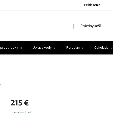
Prihlásenie
Nákupný
Prázdny košík
košík
 prostriedky
Úprava vody
Porcelán
Čokoláda
0
215 €
Jednotková