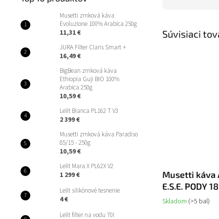
Musetti zrnková káva
Evoluzione 100% Arabica 250g
Súvisiaci tov
11,31 €
JURA Filter Claris Smart +
16,49 €
BigBean zrnková káva
Ethiopia Guji BIO 100%
Arabica 250g
10,59 €
Lelit Bianca PL162 T V3
2 399 €
Musetti zrnková káva Paradiso
85/15 - 250g
10,59 €
Lelit Mara X PL62X V2
Musetti káva
1 299 €
E.S.E. PODY 1
Lelit silikónové tesnenie
4 €
Skladom
(>5 bal)
Lelit filter na vodu 70l