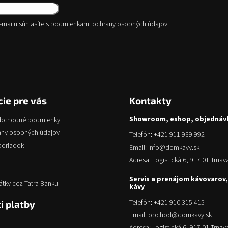
mailu súhlasíte s
podmienkami ochrany osobných údajov
iť
ie pre vás
Kontakty
Showroom, eshop, objednáv
obchodné podmienky
any osobných údajov
Telefón: +421 911 939 992
poriadok
Email: info@domkavy.sk
Adresa: Logistická 6, 917 01 Trnav
Servis a prenájom kávovarov,
átky cez Tatra Banku
kávy
Telefón: +421 910 315 415
i platby
Email: obchod@domkavy.sk