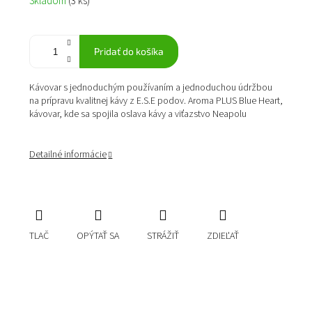
Skladom
(3 ks)
cena:
Pridať do košíka
Kávovar s jednoduchým používaním a jednoduchou údržbou
na prípravu kvalitnej kávy z E.S.E podov. Aroma PLUS Blue Heart,
kávovar, kde sa spojila oslava kávy a viťazstvo Neapolu
Detailné informácie
TLAČ
OPÝTAŤ SA
STRÁŽIŤ
ZDIEĽAŤ