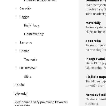
Elektrika a elektronika
Odnímateľný 
Iba prístroje A
Casadio
rozobrať a vyči
Tieto usadeniny
Gaggia
Materiály
Diely hlavy
Aróma v priebe
slúžia na funkč
Elektroventily
Spotreba
Sanremo
Aroma stroje s
na rovnakej úr
Grimac
Integrovaná
Tesnenia
Nápis PLUS je 
Okrem toho, že
FUTURAMAT
Sítka
Tlačidlo nap
Tlačidlo napája
BAZÁR
pomôže zistiť, 
Výpredaj
Nerezová od
Oceľová mriežk
Zvýhodnené sety pákového kávovaru
odolnosť.