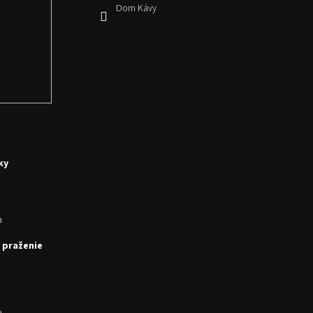
Dom Kávy
ky
a
 praženie