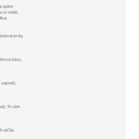
ra úplne
 vo vnútri.
livé.
lastové prvky
rémovú kávu,
j zapnutý.
nutý. To vám
ň väčšiu