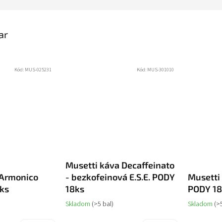
ar
Kód:
MUS-025231
Kód:
MUS-301010
Musetti káva Decaffeinato
 Armonico
- bezkofeinová E.S.E. PODY
Musetti 
8ks
18ks
PODY 18
Skladom
(>5 bal)
Skladom
(>