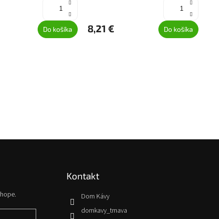
8,21 €
Do košíka
Do košíka
Kontakt
shope.
Dom Kávy
domkavy_trnava