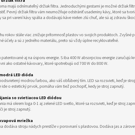
držiak filtra
roma majú odnímateľný držiak filtra. Jednoduchými gestami je možné držiak filt
stiť. Pevný držiak filtra vám neumožňuje odstrániť usadeniny kávy, ktoré sa tvoria
 sa pri varení kávy spália a dodávajú káve nielen zlú chuť, ale sú aj zdraviu škod
hu rokov stále viac znižuje prítomnosť plastov vo svojich produktoch. Zvyšné p
né účely a sú z jedného materiálu, preto sú vždy úplne recyklovateľné.
ú patentované aj na úsporu energie. S iba 400 W absorpciou energie zaručujú k
ovni ako ostatné kávovary, ktoré spotrebujú od 700 W do 800 W.
 modrá LED dióda
podsvietený modrou farbou, ako váš obľúbený tím. LED sa rozsvieti, keď je stro
 ide o estetický prvok, pomáha vám tiež pochopiť, kedy je stroj zapnutý.
ájania so svietiacou LED diódou
nia má okrem loga 0-1 aj zelené LED svetlo, ktoré sa rozsvieti, keď je stroj zap
či je stroj zapnutý.
kvapová mriežka
a dodáva stroju nádych prestíže v porovnaní s plastovou. Dodáva jas a zárove