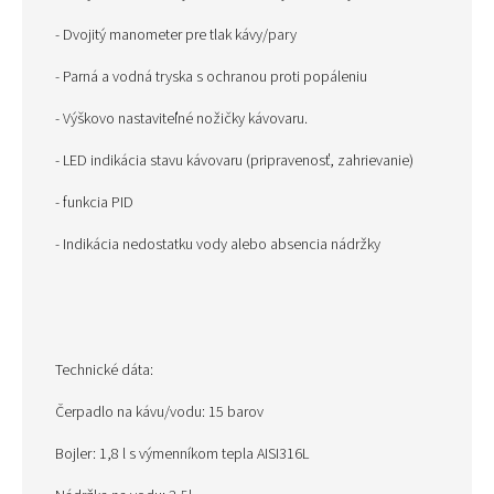
- Dvojitý manometer pre tlak kávy/pary
- Parná a vodná tryska s ochranou proti popáleniu
- Výškovo nastaviteľné nožičky kávovaru.
- LED indikácia stavu kávovaru (pripravenosť, zahrievanie)
- funkcia PID
- Indikácia nedostatku vody alebo absencia nádržky
Technické dáta:
Čerpadlo na kávu/vodu: 15 barov
Bojler: 1,8 l s výmenníkom tepla AISI316L