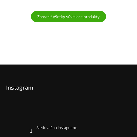
Zobraziť všetky súvisiace produkty
Z
á
p
Instagram
ä
t
i
e
Sledovať na Instagrame