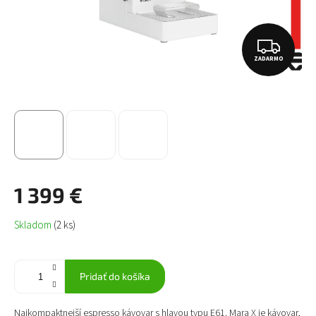
Z
ZADARMO
A
D
A
R
M
O
1 399 €
Jednotková
Skladom
(2 ks)
cena:
Pridať do košíka
Najkompaktnejší espresso kávovar s hlavou typu E61. Mara X je kávovar,