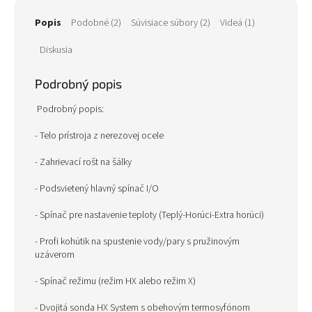
Popis
Podobné (2)
Súvisiace súbory (2)
Videá (1)
Diskusia
Podrobný popis
Podrobný popis:
- Telo prístroja z nerezovej ocele
- Zahrievací rošt na šálky
- Podsvietený hlavný spínač I/O
- Spínač pre nastavenie teploty (Teplý-Horúci-Extra horúci)
- Profi kohútik na spustenie vody/pary s pružinovým
uzáverom
- Spínač režimu (režim HX alebo režim X)
- Dvojitá sonda HX System s obehovým termosyfónom