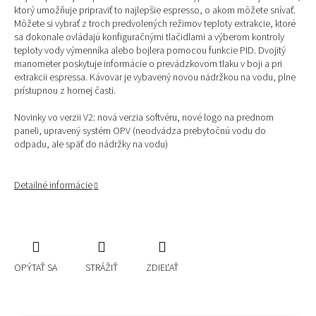
ktorý umožňuje pripraviť to najlepšie espresso, o akom môžete snívať.
Môžete si vybrať z troch predvolených režimov teploty extrakcie, ktoré
sa dokonale ovládajú konfiguračnými tlačidlami a výberom kontroly
teploty vody výmenníka alebo bojlera pomocou funkcie PID. Dvojitý
manometer poskytuje informácie o prevádzkovom tlaku v boji a pri
extrakcii espressa. Kávovar je vybavený novou nádržkou na vodu, plne
prístupnou z hornej časti.
Novinky vo verzii V2: nová verzia softvéru, nové logo na prednom
paneli, upravený systém OPV (neodvádza prebytočnú vodu do
odpadu, ale späť do nádržky na vodu)
Detailné informácie
OPÝTAŤ SA
STRÁŽIŤ
ZDIEĽAŤ