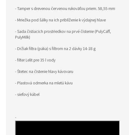
- Tamper s drevenou červenou rukoväťou priem. 58,55 mm
- Mriežka pod šálky na ich priblíženie k výdajnej hlave
- Sada čistiacich prostriedkov na prvé čistenie (PulyCaff,
PulyMilk)
- Držiak filtra (páka) s filtrom na 2 dávky 14-18 g
- filter Lelit pre 35 l vody
- Štetec na čistenie hlavy kávovaru
- Plastová odmerka na mletú kávu
- sieťový kábel
-