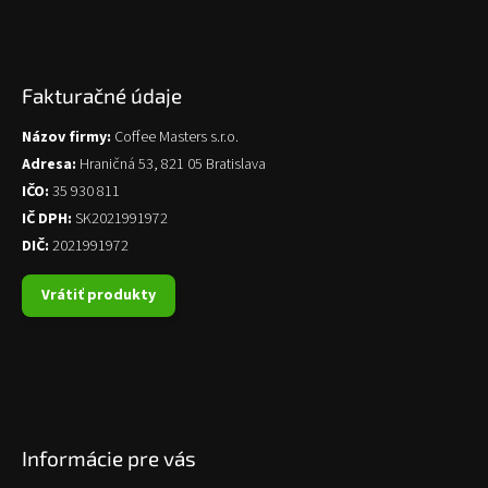
Fakturačné údaje
Názov firmy:
Coffee Masters s.r.o.
Adresa:
Hraničná 53, 821 05 Bratislava
IČO:
35 930 811
IČ DPH:
SK2021991972
DIČ:
2021991972
Vrátiť produkty
Informácie pre vás