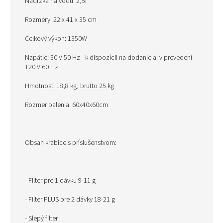
Nádržka na vodu: 2,5l
Rozmery: 22 x 41 x 35 cm
Celkový výkon: 1350W
Napätie: 30 V 50 Hz - k dispozícii na dodanie aj v prevedení
120 V 60 Hz
Hmotnosť: 18,8 kg, brutto 25 kg
Rozmer balenia: 60x40x60cm
Obsah krabice s príslušenstvom:
- Filter pre 1 dávku 9-11 g
- Filter PLUS pre 2 dávky 18-21 g
- Slepý filter